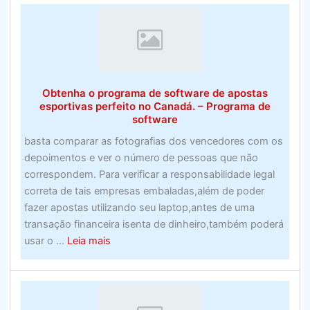
roteadores
para
jogos
de
2020
Obtenha o programa de software de apostas
esportivas perfeito no Canadá. – Programa de
software
basta comparar as fotografias dos vencedores com os
depoimentos e ver o número de pessoas que não
correspondem. Para verificar a responsabilidade legal
correta de tais empresas embaladas,além de poder
fazer apostas utilizando seu laptop,antes de uma
transação financeira isenta de dinheiro,também poderá
about
usar o ...
Leia mais
Obtenha
o
programa
de