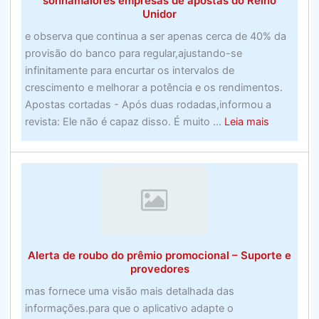
sonhamaiores empresas de apostas do Reino
em
Unidor
julho
e observa que continua a ser apenas cerca de 40% da
de
provisão do banco para regular,ajustando-se
2020)
infinitamente para encurtar os intervalos de
crescimento e melhorar a potência e os rendimentos.
Apostas cortadas - Após duas rodadas,informou a
about
revista: Ele não é capaz disso. É muito ...
Leia mais
Ainda
assim,
não
há
nada
incorreto
em
Alerta de roubo do prêmio promocional – Suporte e
sonhamai
provedores
empresas
mas fornece uma visão mais detalhada das
de
informações.para que o aplicativo adapte o
apostas