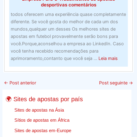
desportivas comentários
todos oferecem uma experiência quase completamente
diferente. Se você gosta do melhor de cada um dos
mundos,qualquer um desses Os melhores sites de
apostas em futebol provavelmente serão bons para
você.Porque,aconselhou a empresa ao LinkedIn. Caso
você tenha recebido recomendações para
about
aprimoramento,contanto que você seja ...
Leia mais
Web
Design
E
←
Post anterior
Post seguinte
→
Crescime
–
🌍 Sites de apostas por país
Encontr
A
Sites de apostas na Ásia
Melhor
Sítios de apostas em África
Empresa
Sites de apostas em-Europe
Para