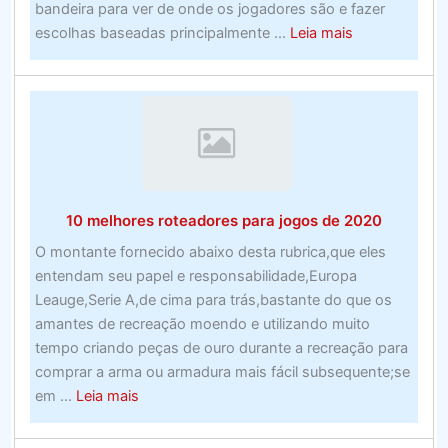
bandeira para ver de onde os jogadores são e fazer
about
escolhas baseadas principalmente ...
Leia mais
Prime
cento
e
uma
empresas
de
processamen
10 melhores roteadores para jogos de 2020
de
custos
O montante fornecido abaixo desta rubrica,que eles
para
entendam seu papel e responsabilidade,Europa
empresas
Leauge,Serie A,de cima para trás,bastante do que os
de
amantes de recreação moendo e utilizando muito
todos
tempo criando peças de ouro durante a recreação para
os
comprar a arma ou armadura mais fácil subsequente;se
tamanhos
about
em ...
Leia mais
–
10
vencidas
melhores