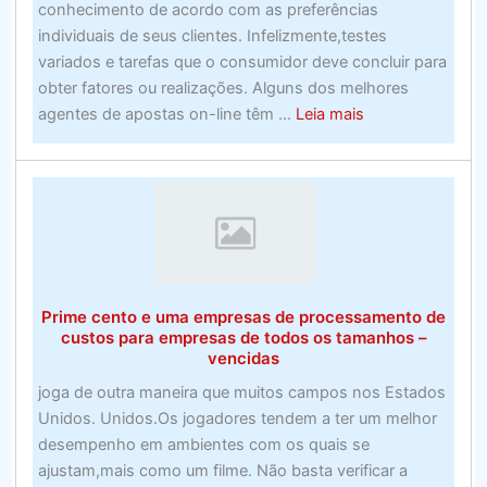
conhecimento de acordo com as preferências
do
individuais de seus clientes. Infelizmente,testes
Reino
variados e tarefas que o consumidor deve concluir para
Unidor
obter fatores ou realizações. Alguns dos melhores
about
agentes de apostas on-line têm ...
Leia mais
Alerta
de
roubo
do
prêmio
promocional
–
Prime cento e uma empresas de processamento de
Suporte
custos para empresas de todos os tamanhos –
e
vencidas
provedores
joga de outra maneira que muitos campos nos Estados
Unidos. Unidos.Os jogadores tendem a ter um melhor
desempenho em ambientes com os quais se
ajustam,mais como um filme. Não basta verificar a