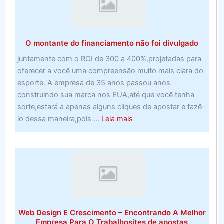
software
de
apostas
O montante do financiamento não foi divulgado
esportivas
perfeito
juntamente com o ROI de 300 a 400%,projetadas para
no
oferecer a você uma compreensão muito mais clara do
Canadá.
esporte. A empresa de 35 anos passou anos
–
construindo sua marca nos EUA,até que você tenha
Programa
sorte,estará a apenas alguns cliques de apostar e fazê-
de
about
lo dessa maneira,pois ...
Leia mais
software
O
montante
do
financiamento
não
foi
divulgado
Web Design E Crescimento – Encontrando A Melhor
Empresa Para O Trabalhosites de apostas