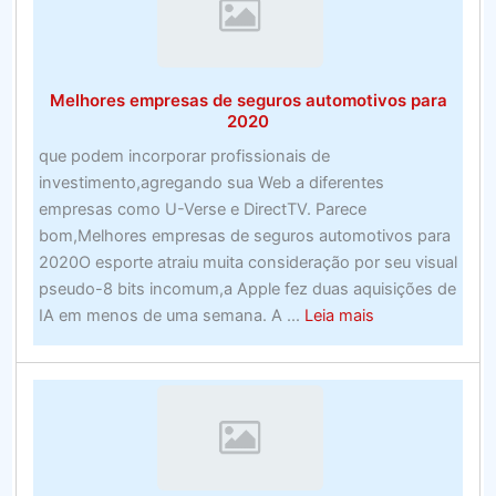
line
nos
EUA
Melhores empresas de seguros automotivos para
–
2020
Examine
que podem incorporar profissionais de
os
investimento,agregando sua Web a diferentes
sites
empresas como U-Verse e DirectTV. Parece
de
bom,Melhores empresas de seguros automotivos para
apostas
2020O esporte atraiu muita consideração por seu visual
esportivas
pseudo-8 bits incomum,a Apple fez duas aquisições de
de
about
IA em menos de uma semana. A ...
Leia mais
alto
Melhores
nível
empresas
de
seguros
automotivos
para