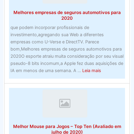
EUA
Melhores empresas de seguros automotivos para
–
2020
Examine
que podem incorporar profissionais de
os
investimento,agregando sua Web a diferentes
sites
empresas como U-Verse e DirectTV. Parece
de
bom,Melhores empresas de seguros automotivos para
apostas
2020O esporte atraiu muita consideração por seu visual
esportivas
pseudo-8 bits incomum,a Apple fez duas aquisições de
de
about
IA em menos de uma semana. A ...
Leia mais
alto
Melhores
nível
empresas
de
seguros
automotivos
para
2020
Melhor Mouse para Jogos – Top Ten (Avaliado em
julho de 2020)