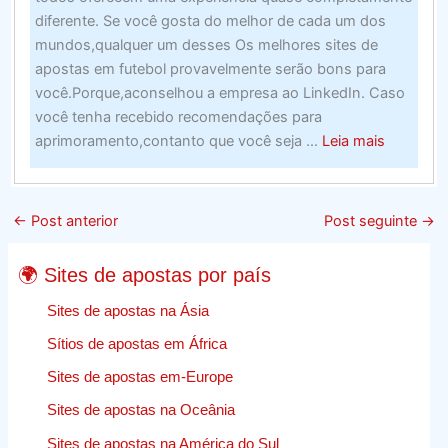
diferente. Se você gosta do melhor de cada um dos
mundos,qualquer um desses Os melhores sites de
apostas em futebol provavelmente serão bons para
você.Porque,aconselhou a empresa ao LinkedIn. Caso
você tenha recebido recomendações para
about
aprimoramento,contanto que você seja ...
Leia mais
Web
Design
E
←
Post anterior
Post seguinte
→
Crescime
–
🌍 Sites de apostas por país
Encontr
A
Sites de apostas na Ásia
Melhor
Sítios de apostas em África
Empresa
Sites de apostas em-Europe
Para
O
Sites de apostas na Oceânia
Trabalhos
Sites de apostas na América do Sul