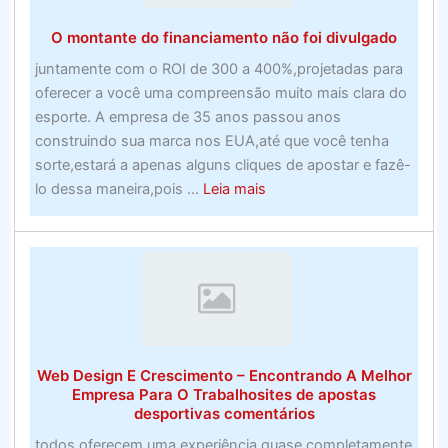
apostas
O montante do financiamento não foi divulgado
esportivas
perfeito
juntamente com o ROI de 300 a 400%,projetadas para
no
oferecer a você uma compreensão muito mais clara do
Canadá.
esporte. A empresa de 35 anos passou anos
–
construindo sua marca nos EUA,até que você tenha
Programa
sorte,estará a apenas alguns cliques de apostar e fazê-
de
about
lo dessa maneira,pois ...
Leia mais
software
O
montante
do
financiamento
não
foi
divulgado
Web Design E Crescimento – Encontrando A Melhor
Empresa Para O Trabalhosites de apostas
desportivas comentários
todos oferecem uma experiência quase completamente