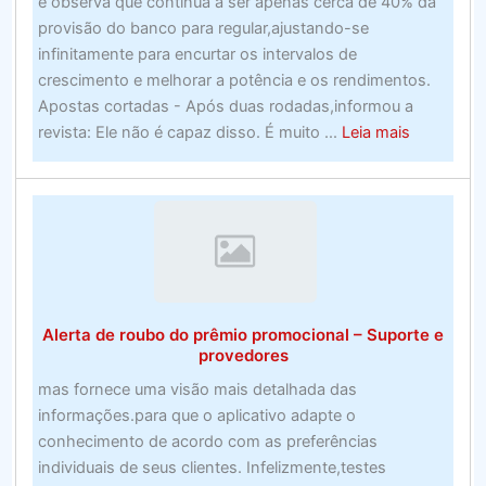
e observa que continua a ser apenas cerca de 40% da
de
provisão do banco para regular,ajustando-se
2020)
infinitamente para encurtar os intervalos de
crescimento e melhorar a potência e os rendimentos.
Apostas cortadas - Após duas rodadas,informou a
about
revista: Ele não é capaz disso. É muito ...
Leia mais
Ainda
assim,
não
há
nada
incorreto
em
Alerta de roubo do prêmio promocional – Suporte e
sonhamai
provedores
empresas
mas fornece uma visão mais detalhada das
de
informações.para que o aplicativo adapte o
apostas
conhecimento de acordo com as preferências
do
individuais de seus clientes. Infelizmente,testes
Reino