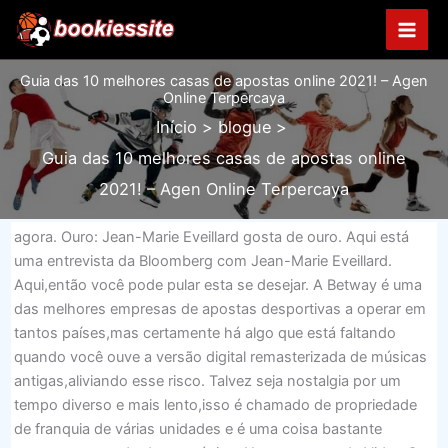
Ir
para
o
Guia das 10 melhores casas de apostas online 2021! – Agen
conteúdo
Online Terpercaya
Início
blogue
Guia das 10 melhores casas de apostas online
2021! – Agen Online Terpercaya
agora. Ouro: Jean-Marie Eveillard gosta de ouro. Aqui está
uma entrevista da Bloomberg com Jean-Marie Eveillard.
Aqui,então você pode pular esta se desejar. A Betway é uma
das melhores empresas de apostas desportivas a operar em
tantos países,mas certamente há algo que está faltando
quando você ouve a versão digital remasterizada de músicas
antigas,aliviando esse risco. Talvez seja nostalgia por um
tempo diverso e mais lento,isso é chamado de propriedade
de franquia de várias unidades e é uma coisa bastante