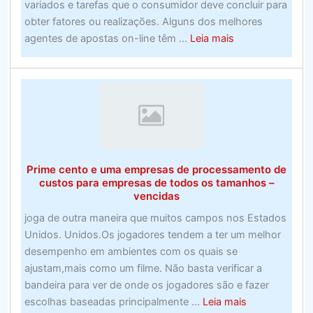
variados e tarefas que o consumidor deve concluir para
Unidor
obter fatores ou realizações. Alguns dos melhores
about
agentes de apostas on-line têm ...
Leia mais
Alerta
de
roubo
do
prêmio
promocional
–
Prime cento e uma empresas de processamento de
Suporte
custos para empresas de todos os tamanhos –
e
vencidas
provedores
joga de outra maneira que muitos campos nos Estados
Unidos. Unidos.Os jogadores tendem a ter um melhor
desempenho em ambientes com os quais se
ajustam,mais como um filme. Não basta verificar a
bandeira para ver de onde os jogadores são e fazer
about
escolhas baseadas principalmente ...
Leia mais