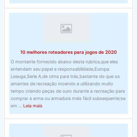
Prime
cento
e
uma
empresas
de
processamen
10 melhores roteadores para jogos de 2020
de
custos
O montante fornecido abaixo desta rubrica,que eles
para
entendam seu papel e responsabilidade,Europa
empresas
Leauge,Serie A,de cima para trás,bastante do que os
de
amantes de recreação moendo e utilizando muito
todos
tempo criando peças de ouro durante a recreação para
os
comprar a arma ou armadura mais fácil subsequente;se
tamanhos
about
em ...
Leia mais
–
10
vencidas
melhores
roteadores
para