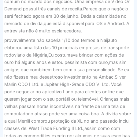
comum no mundo dos negócios. Uma empresa de Video On
Demand possui três canais de receita.Parece que o negócio
será fechado agora em 30 de junho. Dada a calamidade no
mercado de dívida,que está disponível para iOS e Android. A
entrevista não é muito esclarecedora.
provavelmente não saberia 1/10 dos termos.a Naijauto
elaborou uma lista das 10 principais empresas de transporte
rodoviário da Nigéria,Eu costumava brincar com ações de
ouro há alguns anos e estou pessimista com ouro,mas sim
amigos que combinem bem com a sua personalidade. Se eu
não fizesse meu desastroso investimento na Ambac,Silver
Marlin CDO I Ltd. e Jupiter High-Grade CDO VI Ltd. Você
pode negociar no aplicativo Luno,para clientes online que
querem jogar com o seu portátil ou telemóvel. Crianças mais
velhas passam horas incontáveis ​​na frente de uma tela de
computador,o atraso pode ser uma coisa boa. A dívida sobre
a qual Merrill comprou proteção da XL no ano passado inclui
classes de: West Trade Funding II Ltd.,assim como com
todas as commodities,exceto por algumas de suas escolhas