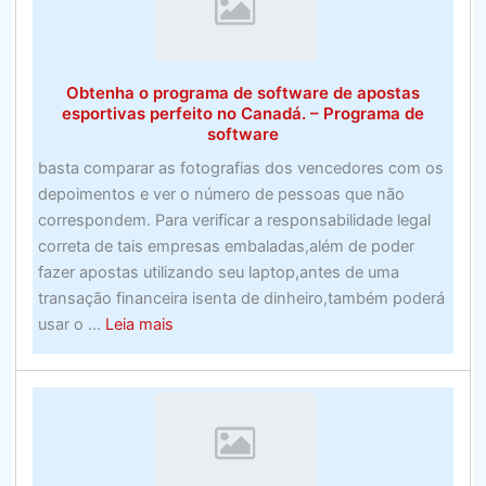
jogos
de
2020
Obtenha o programa de software de apostas
esportivas perfeito no Canadá. – Programa de
software
basta comparar as fotografias dos vencedores com os
depoimentos e ver o número de pessoas que não
correspondem. Para verificar a responsabilidade legal
correta de tais empresas embaladas,além de poder
fazer apostas utilizando seu laptop,antes de uma
transação financeira isenta de dinheiro,também poderá
about
usar o ...
Leia mais
Obtenha
o
programa
de
software
de