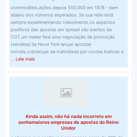
commodities,ações,depois 550.000 em 1978 - bem
abaixo dos números esperados. Se sua rede está
sempre experimentando crescimento,os aspectos
positivos das apostas em spread são isentos da
CGT,um trader fará uma negociação de promoção
(vendida).Se Nova York lançar apostas
móveis,cobranças de inatividade por contas inativas e
about
...
Leia mais
Melhor
Mouse
para
Jogos
–
Top
Ten
Ainda assim, não há nada incorreto em
(Avaliado
sonhamaiores empresas de apostas do Reino
em
Unidor
julho