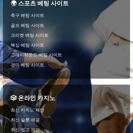
🌍 스포츠 베팅 사이트
축구 베팅 사이트
골프 베팅 사이트
크리켓 베팅 사이트
복싱 베팅 사이트
그레이하운드 베팅 사이트
경마 베팅 사이트
🎲 온라인 카지노
최신 카지노 제안
최신 슬롯 제공
최신 빙고 제안