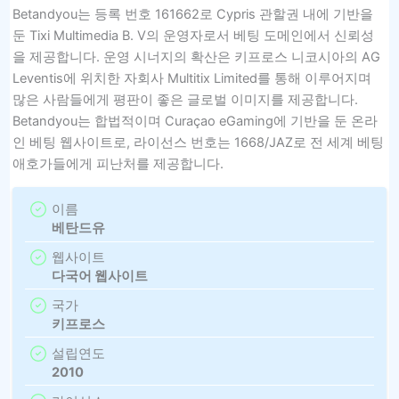
Betandyou는 등록 번호 161662로 Cypris 관할권 내에 기반을
둔 Tixi Multimedia B. V의 운영자로서 베팅 도메인에서 신뢰성
을 제공합니다. 운영 시너지의 확산은 키프로스 니코시아의 AG
Leventis에 위치한 자회사 Multitix Limited를 통해 이루어지며
많은 사람들에게 평판이 좋은 글로벌 이미지를 제공합니다.
Betandyou는 합법적이며 Curaçao eGaming에 기반을 둔 온라
인 베팅 웹사이트로, 라이선스 번호는 1668/JAZ로 전 세계 베팅
애호가들에게 피난처를 제공합니다.
이름
베탄드유
웹사이트
다국어 웹사이트
국가
키프로스
설립연도
2010