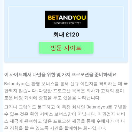
최대 £120
방문 사이트
이 사이트에서 나만을 위한 몇 가지 프로모션을 준비하세요
Betandyou는 환영 보너스를 통해 신규 이민자를 격려하는 데 국
한되지 않습니다: 다양한 프로모션 목록은 회사가 고객의 흥미
로운 베팅 기회에 중점을 두고 있음을 나타냅니다.
그러나 그럼에도 불구하고 이 특정 회사인 Betandyou를 구별할
수 있는 것은 환영 서비스 보너스만이 아닙니다. 마권업자 서비
스 제공에 관여하고 많은 프로모션 제공을 통해 수혜자가 더 나
은 경험을 할 수 있도록 시간을 할애하는 회사입니다.