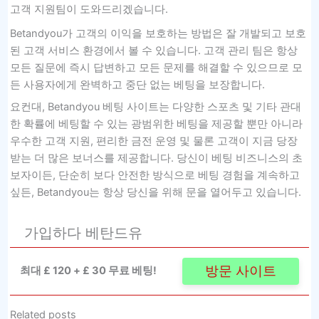
고객 지원팀이 도와드리겠습니다.
Betandyou가 고객의 이익을 보호하는 방법은 잘 개발되고 보호
된 고객 서비스 환경에서 볼 수 있습니다. 고객 관리 팀은 항상
모든 질문에 즉시 답변하고 모든 문제를 해결할 수 있으므로 모
든 사용자에게 완벽하고 중단 없는 베팅을 보장합니다.
요컨대, Betandyou 베팅 사이트는 다양한 스포츠 및 기타 관대
한 확률에 베팅할 수 있는 광범위한 베팅을 제공할 뿐만 아니라
우수한 고객 지원, 편리한 금전 운영 및 물론 고객이 지금 당장
받는 더 많은 보너스를 제공합니다. 당신이 베팅 비즈니스의 초
보자이든, 단순히 보다 안전한 방식으로 베팅 경험을 계속하고
싶든, Betandyou는 항상 당신을 위해 문을 열어두고 있습니다.
가입하다 베탄드유
방문 사이트
최대 £ 120 + £ 30 무료 베팅!
Related posts