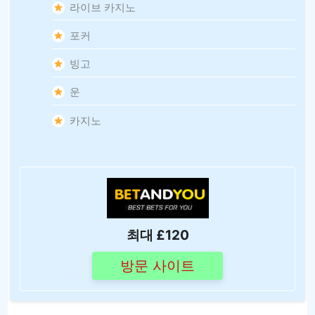
라이브 카지노
포커
빙고
운
카지노
최대 £120
방문 사이트