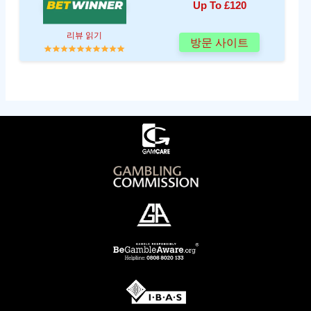
Up To £120
리뷰 읽기
방문 사이트