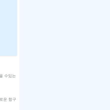
을 수있는
미로운 항구