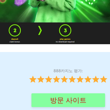
888카지노 평가:
방문 사이트