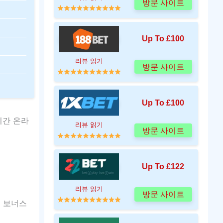
방문 사이트
Up To £100
리뷰 읽기
방문 사이트
Up To £100
시간 온라
리뷰 읽기
방문 사이트
Up To £122
리뷰 읽기
방문 사이트
인 보너스