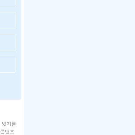
수 있기를
 콘텐츠