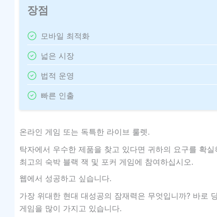
장점
모바일 최적화
넓은 시장
법적 운영
빠른 인출
온라인 게임 또는 독특한 라이브 룰렛.
탁자에서 우수한 제품을 찾고 있다면 귀하의 요구를 확실히
최고의 숙박 블랙 잭 및 포커 게임에 참여하십시오.
웹에서 성공하고 싶습니다.
가장 위대한 현대 대성공의 잠재력은 무엇입니까? 바로 당
게임을 많이 가지고 있습니다.