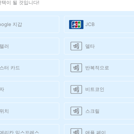
선택이 될 것입니다!
oogle 지갑
JCB
텔러
델타
스터 카드
반복적으로
자
비트코인
위치
스크릴
메리칸 익스프레스
애플 페이