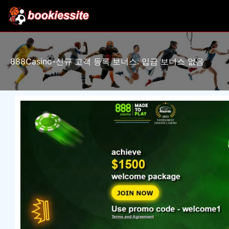
콘
텐
츠
로
건
888Casino-신규 고객 등록 보너스. 입금 보너스 없음
너
뛰
기