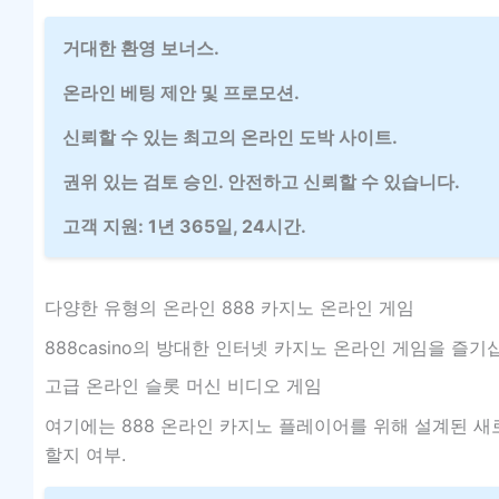
거대한 환영 보너스.
온라인 베팅 제안 및 프로모션.
신뢰할 수 있는 최고의 온라인 도박 사이트.
권위 있는 검토 승인. 안전하고 신뢰할 수 있습니다.
고객 지원: 1년 365일, 24시간.
다양한 유형의 온라인 888 카지노 온라인 게임
888casino의 방대한 인터넷 카지노 온라인 게임을 즐기
고급 온라인 슬롯 머신 비디오 게임
여기에는 888 온라인 카지노 플레이어를 위해 설계된 새
할지 여부.