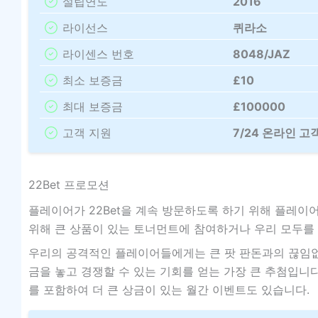
설립연도
2016
라이선스
퀴라소
라이센스 번호
8048/JAZ
최소 보증금
£10
최대 보증금
£100000
고객 지원
7/24 온라인 고
22Bet 프로모션
플레이어가 22Bet을 계속 방문하도록 하기 위해 플레이
위해 큰 상품이 있는 토너먼트에 참여하거나 우리 모두를 
우리의 공격적인 플레이어들에게는 큰 팟 판돈과의 끊임없는
금을 놓고 경쟁할 수 있는 기회를 얻는 가장 큰 추첨입니다. 
를 포함하여 더 큰 상금이 있는 월간 이벤트도 있습니다.