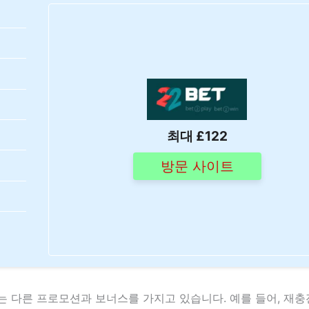
최대 £122
방문 사이트
 다른 프로모션과 보너스를 가지고 있습니다. 예를 들어, 재충