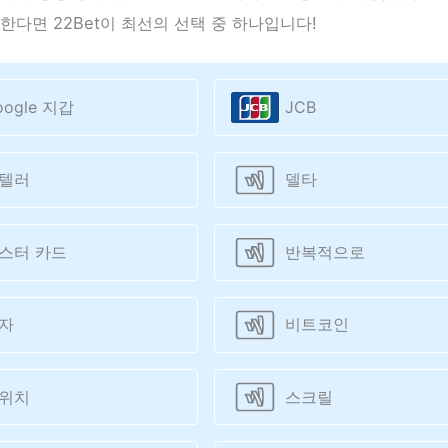
다면 22Bet이 최선의 선택 중 하나입니다!
oogle 지갑
JCB
텔러
델타
스터 카드
반복적으로
자
비트코인
위치
스크릴