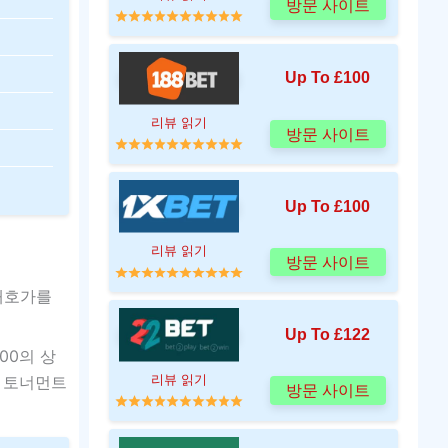
방문 사이트
Up To £100
리뷰 읽기
방문 사이트
Up To £100
리뷰 읽기
방문 사이트
 애호가를
Up To £122
00의 상
리뷰 읽기
잭 토너먼트
방문 사이트