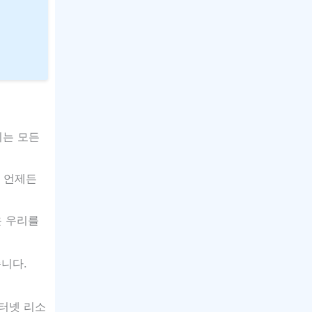
리는 모든
중 언제든
은 우리를
습니다.
인터넷 리소