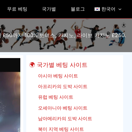
무료 베팅
국가별
블로그
한국어
최대 £50까지 100% 보너스, 카지노, 라이브 카지노 £250.
🌍 국가별 베팅 사이트
아시아 베팅 사이트
아프리카의 도박 사이트
유럽 ​​베팅 사이트
오세아니아 베팅 사이트
남아메리카의 도박 사이트
북미 지역 베팅 사이트