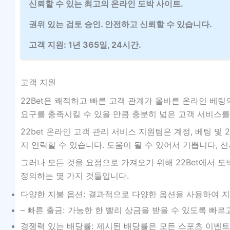
신뢰할 수 있는 최고의 온라인 도박 사이트.
권위 있는 검토 승인. 안전하고 신뢰할 수 있습니다.
고객 지원: 1년 365일, 24시간.
고객 지원
22Bet은 쾌적하고 빠른 고객 관계가 올바른 온라인 베
요구를 충족시킬 수 있을 만큼 충분히 넓은 고객 서비스
22bet 온라인 고객 관리 서비스 지원팀은 계정, 베팅 및
지 연락할 수 있습니다. 도움이 될 수 있어서 기쁩니다, 신
그러나 모든 것을 요점으로 가져오기 위해 22Bet에서 도
정의하는 몇 가지 것들입니다.
다양한 지불 옵션: 결과적으로 다양한 옵션을 사용하여 지
– 빠른 출금: 가능한 한 빨리 상금을 받을 수 있도록 빠
경쟁력 있는 배당률: 제시된 배당률은 모든 스포츠 이벤