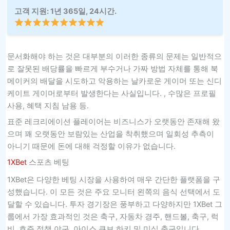
고객 지원: 1년 365일, 24시간.
문서화해야 하는 것은 대부분의 이러한 종류의 문제는 일반적으
로 잘못된 배당률을 빠르게 부수거나 가짜 방법 자체를 통해 북
메이커의 배달을 시도하고 악용하는 날카로운 게이머 또는 신디
케이트 게이머로부터 발생한다는 사실입니다. , 수많은 프로필
사용, 혜택 지침 남용 등.
표준 레크리에이션 플레이어는 비즈니스가 오랫동안 존재해 왔
으며 꽤 오랫동안 보람있는 산업을 착취했으며 일회성 추측이
아니기 때문에 돈에 대해 걱정할 이유가 없습니다.
1XBet
스포츠 베팅
1XBet은 다양한 베팅 시장을 사용하여 매우 간단한 플랫폼을 구
성했습니다. 이 모든 것은 주요 모니터 왼쪽의 음식 선택에서 도
달할 수 있습니다. 투자 경기장은 풍부하고 다양하지만 1XBet 그
룹에서 가장 효과적인 것은 축구, 자동차 경주, 핸드볼, 축구, 럭
비, 호주 정책 야구, 아이스 큐브 하키 및 미식 축구입니다.