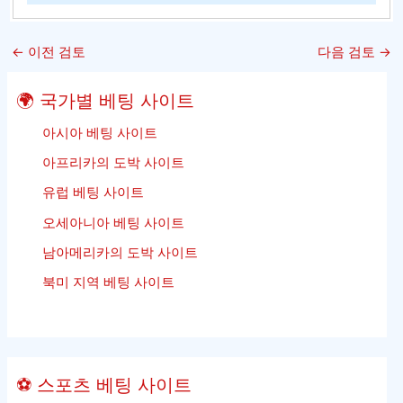
←
이전 검토
다음 검토
→
🌍 국가별 베팅 사이트
아시아 베팅 사이트
아프리카의 도박 사이트
유럽 ​​베팅 사이트
오세아니아 베팅 사이트
남아메리카의 도박 사이트
북미 지역 베팅 사이트
⚽ 스포츠 베팅 사이트