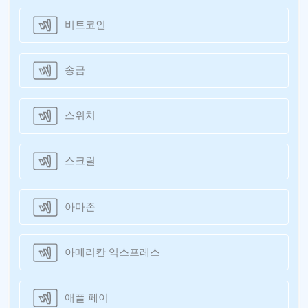
비트코인
송금
스위치
스크릴
아마존
아메리칸 익스프레스
애플 페이