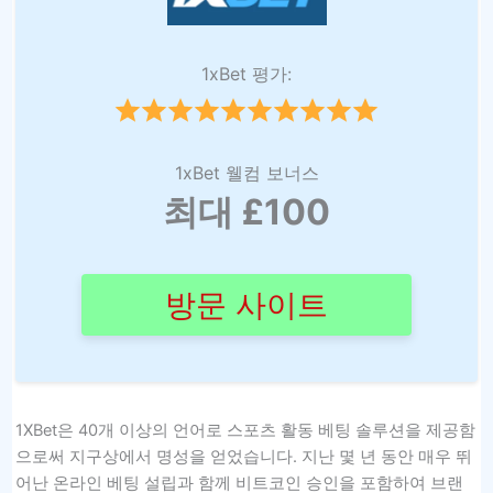
1xBet 평가:
1xBet 웰컴 보너스
최대 £100
방문 사이트
1XBet은 40개 이상의 언어로 스포츠 활동 베팅 솔루션을 제공함
으로써 지구상에서 명성을 얻었습니다. 지난 몇 년 동안 매우 뛰
어난 온라인 베팅 설립과 함께 비트코인 승인을 포함하여 브랜