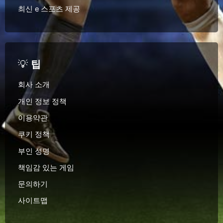
최신 e 스포츠 제공
💡
팁
회사 소개
개인 정보 정책
이용약관
쿠키 정책
부인 성명
책임감 있는 게임
문의하기
사이트맵