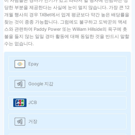
이 사람들은 경마가 인기가 있고 따라서 말 행사에 전념하는 상
당한 부분을 제공한다는 사실에 눈이 멀지 않습니다. 가장 큰 12
개월 행사의 경우 1XBet에서 업계 평균보다 약간 높은 배당률을
찾는 것이 종종 가능합니다. 그럼에도 불구하고 도박꾼의 액세
스와 관련하여 Paddy Power 또는 William Hillside의 욕구에 촛
불을 들지 않는 일일 경마 활동에 대해 동일한 것을 반드시 말할
수는 없습니다.
Epay
Google 지갑
JCB
거장