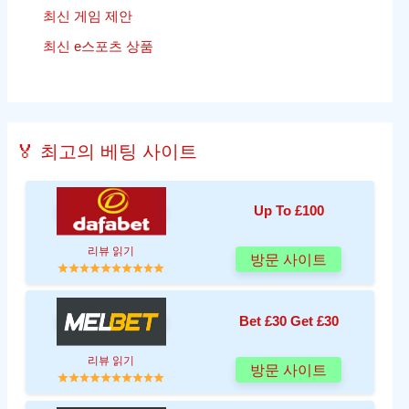
최신 게임 제안
최신 e스포츠 상품
🏅 최고의 베팅 사이트
Up To £100
리뷰 읽기
방문 사이트
Bet £30 Get £30
리뷰 읽기
방문 사이트