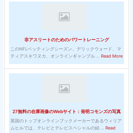
を
び
入
有
れ
料
る
ソ
最
フ
非アスリートのためのパワートレーニング
も
ト
効
ウ
このNFLベッティングシーズン、デリックウォード、マ
果
abou
ェ
ティアスキワヌカ、オンラインギャンブル ...
Read More
的
非
ア
な
ア
プ
コ
ス
ロ
ミ
リ
グ
ッ
ー
ラ
ク
ト
ム
の
の
27無料の在庫画像のWebサイト：発明コモンズの写真
多
た
く-
め
英国のトップオンラインブックメーカーであるウィリア
シ
の
ムヒルでは、テレビとテレビスペシャルの結 ...
Read