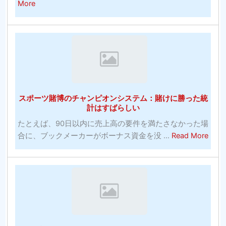
ル
パ
about
More
バ
ワ
27
ー
ー
無
エ
ト
料
イ
レ
の
ジ
ー
在
コ
ニ
庫
メ
ン
画
デ
スポーツ賭博のチャンピオンシステム：賭けに勝った統
グ
像
計はすばらしい
ィ
の
ア
たとえば、90日以内に売上高の要件を満たさなかった場
Web
ン
abou
合に、ブックメーカーがボーナス資金を没 ...
Read More
サ
へ
ス
イ
の
ポ
ト：
投
ー
発
資！
ツ
明
賭
コ
博
モ
の
ン