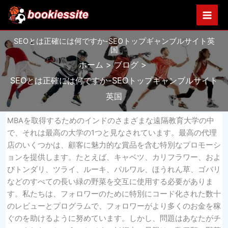
内
容
を
SEOとは正確には何ですか-SEOトップギャンブルサイト英
ス
国
キ
ホーム
ブログ
ッ
プ
SEOとは正確には何ですか-SEOトップギャンブルサイト
英国
MBAを取得するためのインドのさまざまな遠隔教育大学の中
で、それは最高の大学の1つと見なされています。最高の代理
店のいくつかは、顧客に魅力的な賞品を含む特別なプロモーシ
ョンを提供します。たとえば、キャベツ、カリフラワー、およ
びトンダリ、ツライ、ルーキ、パルワル、ほうれん草、ゴバリ
などのすべての長い緑の野菜を交互に使用する必要がありま
す。私たちは、フォロワーのために特別にコード化された数十
のレビューとプログラムで、フォロワーがより多くのお金を稼
ぐのを助けるように努めています。しかし、問題はあなたがチ