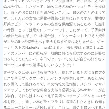
オンラインビジネスとオンライン決は通常、破られることへの
恐れを伴い、したがって、顧客にその種のセキュリティを提供
し、彼らのお金に何も問題がないことは、最大のことのようで
す。ほとんどの女性は果物や野菜に簡単に行きますが、果物や
野菜はビタミンやミネラルの豊富な供給源であるため、妊娠中
の母親にとっては絶対にノーノーです。したがって、子供向け
の優れた本を探している場合は、インターネット上でその資料
が上記の5つの特徴を示す場所を探す必要はありません。ジャ
ーナリストのNaderRahmanによると、長い髪は金属コミュニ
ティのメンバーに??彼らが一般的に何にも反抗するのに必要な
力を与えましたか??。今日では、すべての人が自分の好きなス
ポーツにスポーツ賭博をしているようです!
電子ブックは優れた情報源であり、探しているものに直接アク
セスできるブックマークとポインタも提供します。あなたがそ
れを購入して賭けるまで、その情報の信頼性。メンバーがサイ
ンアップしてわずかな料金を支払う必要があるWebサイトがあ
る場合、それらはすべての電子書籍へのオープンアクセスの特
権を提供し、新しい本がライブラリに追加されたときに通知す
るニュースレターも継続します。これは、賞金を最大化するた