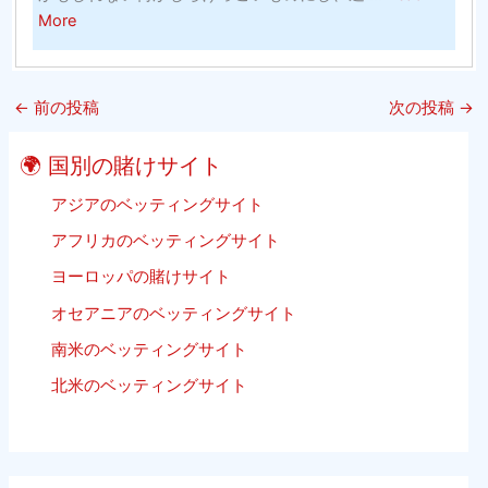
ス
about
More
グ
ケ
High
（そ
ッ
15
れ
ト
Best
は
ボ
←
前の投稿
次の投稿
→
Free
単
ー
Sports
に
ル
🌍 国別の賭けサイト
Streaming
子
Websites
アジアのベッティングサイト
供
2020
の
アフリカのベッティングサイト
Update
た
ヨーロッパの賭けサイト
Listing
め
ビ
で
オセアニアのベッティングサイト
ー
は
南米のベッティングサイト
チ
あ
バ
北米のベッティングサイト
り
レ
ま
ー
せ
ボ
ん）