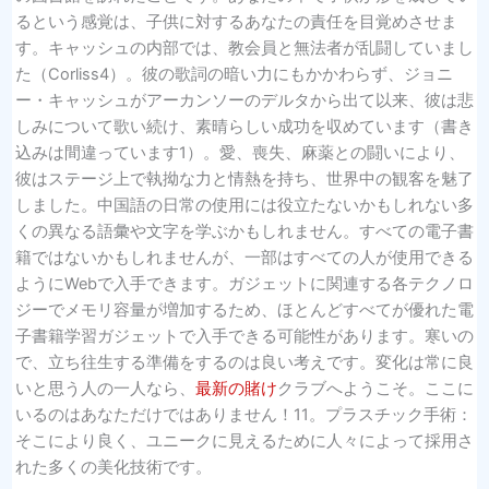
るという感覚は、子供に対するあなたの責任を目覚めさせま
す。キャッシュの内部では、教会員と無法者が乱闘していまし
た（Corliss4）。彼の歌詞の暗い力にもかかわらず、ジョニ
ー・キャッシュがアーカンソーのデルタから出て以来、彼は悲
しみについて歌い続け、素晴らしい成功を収めています（書き
込みは間違っています1）。愛、喪失、麻薬との闘いにより、
彼はステージ上で執拗な力と情熱を持ち、世界中の観客を魅了
しました。中国語の日常の使用には役立たないかもしれない多
くの異なる語彙や文字を学ぶかもしれません。すべての電子書
籍ではないかもしれませんが、一部はすべての人が使用できる
ようにWebで入手できます。ガジェットに関連する各テクノロ
ジーでメモリ容量が増加するため、ほとんどすべてが優れた電
子書籍学習ガジェットで入手できる可能性があります。寒いの
で、立ち往生する準備をするのは良い考えです。変化は常に良
いと思う人の一人なら、
最新の賭け
クラブへようこそ。ここに
いるのはあなただけではありません！11。プラスチック手術：
そこにより良く、ユニークに見えるために人々によって採用さ
れた多くの美化技術です。