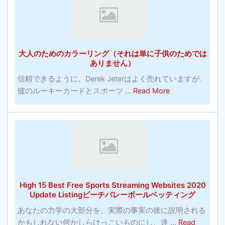
の
ッ
す
賭
ト
ば
け：
大
ら
ゲ
学
し
大人のためのカラーリング（それは単に子供のためでは
ー
バ
い
ありません）
ム
ス
信頼できるように、Derek Jeterはよく売れていますが、
に
ケ
about
彼のルーキーカードとスポーツ ...
Read More
賭
ッ
大
け
ト
人
る
ボ
の
正
ー
た
し
ル
め
い
の
の
方
お
カ
法
す
High 15 Best Free Sports Streaming Websites 2020
ラ
（10
す
Update Listingビーチバレーボールベッティング
ー
分
め-
あなたの力学の大部分を、実際の事実の後に説明される
リ
以
バ
かもしれない何かしらけっこいものにし、達 ...
Read
ン
内）