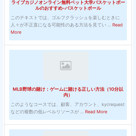
ライブカジノオンライン無料ベット大学バスケットボー
チ
ズ
ルのおすすめ-バスケットボール
ャ
の
このテキストでは、ゴルフクラッシュを楽しむときに
ン
写
人々が不正直になる可能性のある方法を見てい ...
Read
ピ
真
about
More
オ
ラ
ン
イ
シ
ブ
ス
カ
テ
ジ
ム：
ノ
賭
オ
け
MLB野球の賭け：ゲームに賭ける正しい方法（10分以
ン
に
内）
ラ
勝
このようなコースでは、顧客、アカウント、kycrequest
イ
っ
about
などの複数の低レベルリソースが ...
Read More
ン
た
MLB
無
統
野
料
計
球
ベ
は