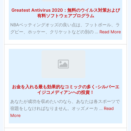
ー
Greatest Antivirus 2020：無料のウイルス対策および
賭
有料ソフトウェアプログラム
博
NBAベッティングオッズの良い点は、フットボール、ラ
サ
abou
グビー、ホッケー、クリケットなどの別の ...
Read More
イ
Grea
ト-
Antiv
何
202
を
無
探
料
す
の
べ
ウ
き
お金を入れる最も効果的なコミックの多く-シルバーエ
イ
か？
イジコメディアンへの投資！
ル
あなたが成功を収めたいのなら、あなたは各スポーツで
ス
宿題をしなければなりません。オッズメーカ ...
Read
対
about
More
策
お
お
金
よ