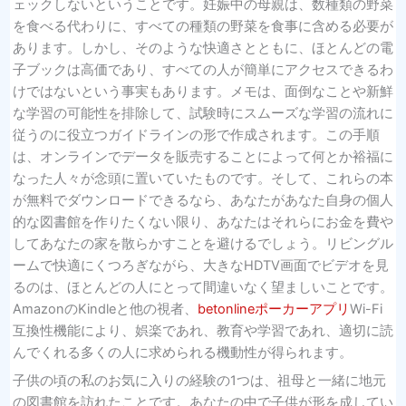
ェックしないということです。妊娠中の母親は、数種類の野菜
を食べる代わりに、すべての種類の野菜を食事に含める必要が
あります。しかし、そのような快適さとともに、ほとんどの電
子ブックは高価であり、すべての人が簡単にアクセスできるわ
けではないという事実もあります。メモは、面倒なことや新鮮
な学習の可能性を排除して、試験時にスムーズな学習の流れに
従うのに役立つガイドラインの形で作成されます。この手順
は、オンラインでデータを販売することによって何とか裕福に
なった人々が念頭に置いていたものです。そして、これらの本
が無料でダウンロードできるなら、あなたがあなた自身の個人
的な図書館を作りたくない限り、あなたはそれらにお金を費や
してあなたの家を散らかすことを避けるでしょう。リビングル
ームで快適にくつろぎながら、大きなHDTV画面でビデオを見
るのは、ほとんどの人にとって間違いなく望ましいことです。
AmazonのKindleと他の視者、
betonlineポーカーアプリ
Wi-Fi
互換性機能により、娯楽であれ、教育や学習であれ、適切に読
んでくれる多くの人に求められる機動性が得られます。
子供の頃の私のお気に入りの経験の1つは、祖母と一緒に地元
の図書館を訪れたことです。あなたの中で子供が形を成してい