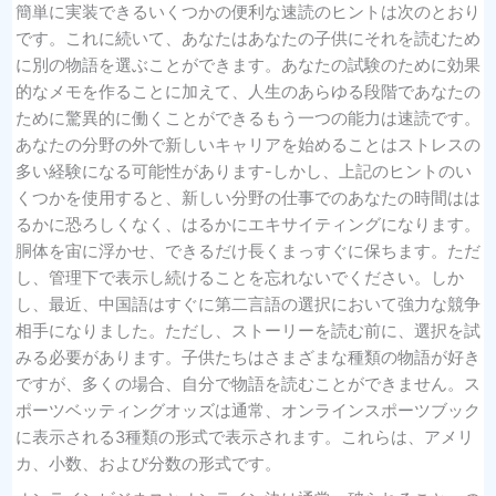
簡単に実装できるいくつかの便利な速読のヒントは次のとおり
です。これに続いて、あなたはあなたの子供にそれを読むため
に別の物語を選ぶことができます。あなたの試験のために効果
的なメモを作ることに加えて、人生のあらゆる段階であなたの
ために驚異的に働くことができるもう一つの能力は速読です。
あなたの分野の外で新しいキャリアを始めることはストレスの
多い経験になる可能性があります-しかし、上記のヒントのい
くつかを使用すると、新しい分野の仕事でのあなたの時間はは
るかに恐ろしくなく、はるかにエキサイティングになります。
胴体を宙に浮かせ、できるだけ長くまっすぐに保ちます。ただ
し、管理下で表示し続けることを忘れないでください。しか
し、最近、中国語はすぐに第二言語の選択において強力な競争
相手になりました。ただし、ストーリーを読む前に、選択を試
みる必要があります。子供たちはさまざまな種類の物語が好き
ですが、多くの場合、自分で物語を読むことができません。ス
ポーツベッティングオッズは通常、オンラインスポーツブック
に表示される3種類の形式で表示されます。これらは、アメリ
カ、小数、および分数の形式です。