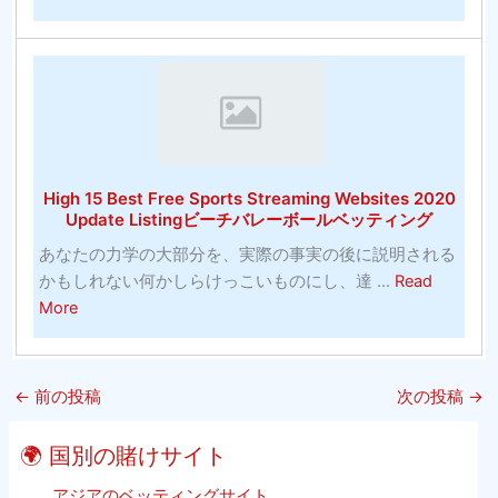
大
け
ト
人
る
ボ
の
正
ー
た
し
ル
め
い
の
の
方
お
カ
法
す
High 15 Best Free Sports Streaming Websites 2020
ラ
（10
す
Update Listingビーチバレーボールベッティング
ー
分
め-
あなたの力学の大部分を、実際の事実の後に説明される
リ
以
バ
かもしれない何かしらけっこいものにし、達 ...
Read
ン
内）
ス
about
More
グ
ケ
High
（そ
ッ
15
れ
ト
Best
は
ボ
←
前の投稿
次の投稿
→
Free
単
ー
Sports
に
ル
🌍 国別の賭けサイト
Streaming
子
Websites
アジアのベッティングサイト
供