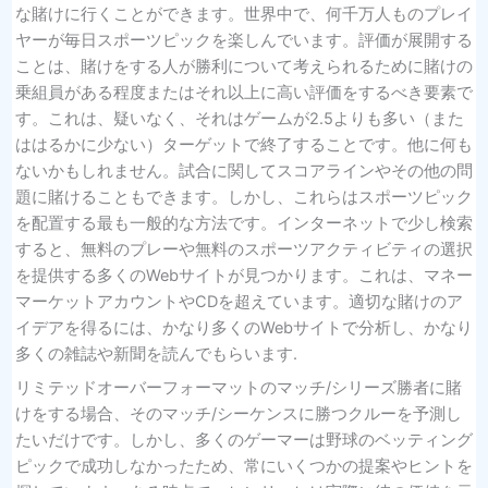
な賭けに行くことができます。世界中で、何千万人ものプレイ
ヤーが毎日スポーツピックを楽しんでいます。評価が展開する
ことは、賭けをする人が勝利について考えられるために賭けの
乗組員がある程度またはそれ以上に高い評価をするべき要素で
す。これは、疑いなく、それはゲームが2.5よりも多い（また
ははるかに少ない）ターゲットで終了することです。他に何も
ないかもしれません。試合に関してスコアラインやその他の問
題に賭けることもできます。しかし、これらはスポーツピック
を配置する最も一般的な方法です。インターネットで少し検索
すると、無料のプレーや無料のスポーツアクティビティの選択
を提供する多くのWebサイトが見つかります。これは、マネー
マーケットアカウントやCDを超えています。適切な賭けのア
イデアを得るには、かなり多くのWebサイトで分析し、かなり
多くの雑誌や新聞を読んでもらいます.
リミテッドオーバーフォーマットのマッチ/シリーズ勝者に賭
けをする場合、そのマッチ/シーケンスに勝つクルーを予測し
たいだけです。しかし、多くのゲーマーは野球のベッティング
ピックで成功しなかったため、常にいくつかの提案やヒントを