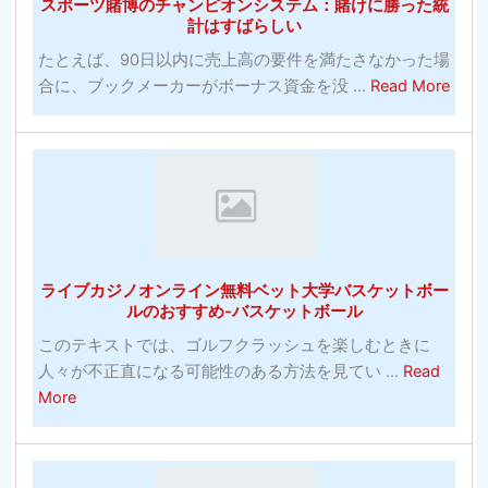
デ
スポーツ賭博のチャンピオンシステム：賭けに勝った統
グ
像
計はすばらしい
ィ
の
ア
たとえば、90日以内に売上高の要件を満たさなかった場
Web
ン
abou
合に、ブックメーカーがボーナス資金を没 ...
Read More
サ
へ
ス
イ
の
ポ
ト：
投
ー
発
資！
ツ
明
賭
コ
博
モ
の
ン
ライブカジノオンライン無料ベット大学バスケットボー
チ
ズ
ルのおすすめ-バスケットボール
ャ
の
このテキストでは、ゴルフクラッシュを楽しむときに
ン
写
人々が不正直になる可能性のある方法を見てい ...
Read
ピ
真
about
More
オ
ラ
ン
イ
シ
ブ
ス