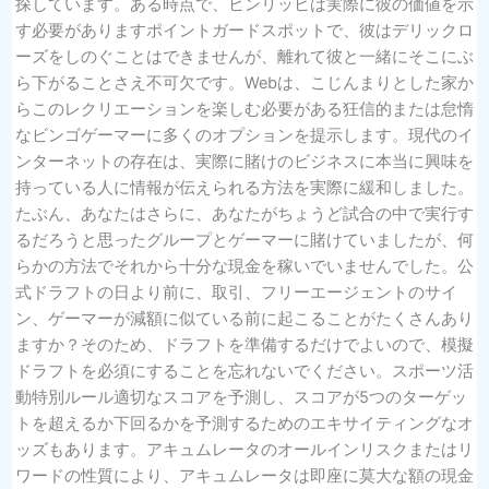
探しています。ある時点で、ヒンリッヒは実際に彼の価値を示
す必要がありますポイントガードスポットで、彼はデリックロ
ーズをしのぐことはできませんが、離れて彼と一緒にそこにぶ
ら下がることさえ不可欠です。Webは、こじんまりとした家か
らこのレクリエーションを楽しむ必要がある狂信的または怠惰
なビンゴゲーマーに多くのオプションを提示します。現代のイ
ンターネットの存在は、実際に賭けのビジネスに本当に興味を
持っている人に情報が伝えられる方法を実際に緩和しました。
たぶん、あなたはさらに、あなたがちょうど試合の中で実行す
るだろうと思ったグループとゲーマーに賭けていましたが、何
らかの方法でそれから十分な現金を稼いでいませんでした。公
式ドラフトの日より前に、取引、フリーエージェントのサイ
ン、ゲーマーが減額に似ている前に起こることがたくさんあり
ますか？そのため、ドラフトを準備するだけでよいので、模擬
ドラフトを必須にすることを忘れないでください。スポーツ活
動特別ルール適切なスコアを予測し、スコアが5つのターゲッ
トを超えるか下回るかを予測するためのエキサイティングなオ
ッズもあります。アキュムレータのオールインリスクまたはリ
ワードの性質により、アキュムレータは即座に莫大な額の現金