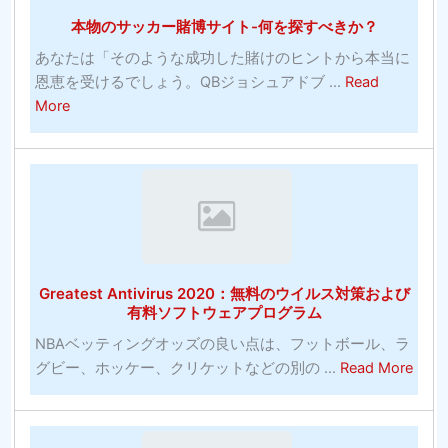
本物のサッカー賭博サイト-何を探すべきか？
あなたは「そのような成功した賭けのヒントから本当に
恩恵を受けるでしょう。QBジョシュアドブ ...
Read
about
More
本
物
の
サ
ッ
カ
ー
Greatest Antivirus 2020：無料のウイルス対策および
賭
有料ソフトウェアプログラム
博
NBAベッティングオッズの良い点は、フットボール、ラ
サ
abou
グビー、ホッケー、クリケットなどの別の ...
Read More
イ
Grea
ト-
Antiv
何
202
を