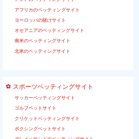
2020
の
アフリカのベッティングサイト
Update
た
ヨーロッパの賭けサイト
Listing
め
ビ
で
オセアニアのベッティングサイト
ー
は
南米のベッティングサイト
チ
あ
バ
北米のベッティングサイト
り
レ
ま
ー
せ
ボ
ん）
ー
⚽ スポーツベッティングサイト
ル
ベ
サッカーベッティングサイト
ッ
ゴルフベットサイト
テ
ィ
クリケットベッティングサイト
ン
ボクシングベットサイト
グ
グレイハウンドのベッティングサイト