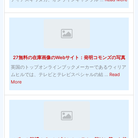
的
非
ア
な
ア
プ
コ
ス
ロ
ミ
リ
グ
ッ
ー
ラ
ク
ト
ム
の
の
27無料の在庫画像のWebサイト：発明コモンズの写真
多
た
く-
め
英国のトップオンラインブックメーカーであるウィリア
シ
の
ムヒルでは、テレビとテレビスペシャルの結 ...
Read
ル
パ
about
More
バ
ワ
27
ー
ー
無
エ
ト
料
イ
レ
の
ジ
ー
在
コ
ニ
庫
メ
ン
画