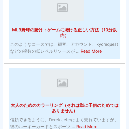
カ
テ
ジ
ム：
ノ
賭
オ
け
MLB野球の賭け：ゲームに賭ける正しい方法（10分以
ン
に
内）
ラ
勝
このようなコースでは、顧客、アカウント、kycrequest
イ
っ
about
などの複数の低レベルリソースが ...
Read More
ン
た
MLB
無
統
野
料
計
球
ベ
は
の
ッ
す
賭
ト
ば
け：
大
ら
ゲ
学
し
大人のためのカラーリング（それは単に子供のためでは
ー
バ
い
ありません）
ム
ス
信頼できるように、Derek Jeterはよく売れていますが、
に
ケ
about
彼のルーキーカードとスポーツ ...
Read More
賭
ッ