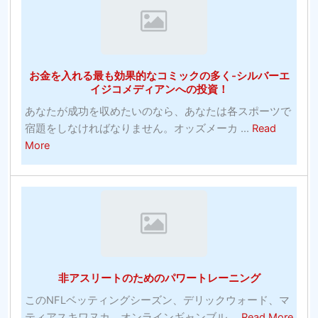
無
探
料
す
の
べ
ウ
き
お金を入れる最も効果的なコミックの多く-シルバーエ
イ
か？
イジコメディアンへの投資！
ル
あなたが成功を収めたいのなら、あなたは各スポーツで
ス
宿題をしなければなりません。オッズメーカ ...
Read
対
about
More
策
お
お
金
よ
を
び
入
有
れ
料
る
ソ
最
フ
非アスリートのためのパワートレーニング
も
ト
効
ウ
このNFLベッティングシーズン、デリックウォード、マ
果
abou
ェ
ティアスキワヌカ、オンラインギャンブル ...
Read More