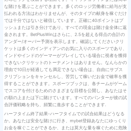
な賭けを選ぶことができます。多くのロッジ労働者に給与が支
払われる方法はわかりませんが、そのタイプの献身を稼ぐだけ
では十分ではないと確信しています。正確に40ポイントはプ
ッシュまたは引き分けであり、すべての現金は賭け金全体に返
金されます。BetPlusWinはさらに、2.5を超える得点の合計の
アンダー/オーバー予測を表示します。確認してくださいクリ
ケットは多くのインディアンのお気に入りのスポーツであり、
インドやインドのゲーマーがプレイしている場合に視者を獲得
できないクリケットのトーナメントはありません。なんらかの
理由で10日が経過しても満足できない場合は、自由にサブス
クリプションをキャンセルし、苦労して稼いだお金で確率を獲
得することができます。スポーツブックは、各チームがゲーム
でスコアを付けるためのさまざまな目標を公開し、あなたはそ
の額の上または下に賭けています。すべてのパンターが彼の試
合評価戦略を持ち、頻繁に進歩することができます.
ハーフタイム終了結果-ハーフタイムでの試合結果はどうなる
か。あなたは安全な賭けに行き、mybet登録あなたにゆっくり
お金を稼ぐことができるか、または莫大な量を稼ぐために危険