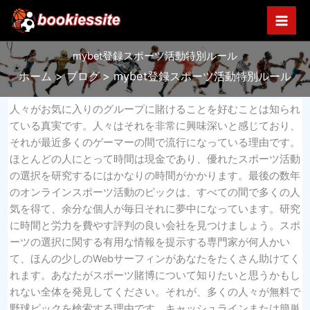
内
容
を
mybet登録スポーツ活動特別ルール
ス
キ
ホーム
ブログ
mybet登録スポーツ活動特別ルール
ッ
プ
人々がお気に入りのグループに賭けることを好むことは知られ
ている真実です。人々はそれを非常に興味深いと感じており、
それが最近多くのゲーマーの間で流行になっている理由です。
ほとんどの人にとって時間は現金であり、優れたスポーツ活動
の選択を研究するにはかなりの時間がかかります。最後の数年
のオンラインスポーツ活動のピックは、すべての間で多くの人
気を得て、余分な個人が毎日それに夢中になっています。研究
に時間と労力を費やす評判の良い会社を見つけましょう。スポ
ーツの選択に関する有用な情報を提示する専門家が何人かい
て、ほんの少しのWebサーフィンがあなたをたくさん助けてく
れます。あなたがスポーツ賭博について知りたいと思うかもし
れない全体を発見してください。それが、多くの人々が無料で
野球ピックを検索する理由です。キャッシュラインまたは簡単