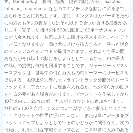
す。Racebookは、勝利、場所、現在の賭けから、exactas、
trifectas、superfectasなどのエキゾチックな賭けに至るまで、
あらゆることに対処します。逆に、キングスはカバーするため
に両方とも9つの要因またはそれ以下で勝つか負ける必要があ
ります。完了した賭けの$ 500の直後に100ボーナスキャッシ
ュが入金されます。お気に入りに賭けを挿入すると、ペイアウ
トが低くなりますが、負け犬に賭けを挿入すると、勝った場合
のプレミアムペイアウトが提供されます。それよりも長い間、
あなたがそれ以上の賭けをしようとしているなら、£1の最大
の賭けの提供は価格を回避することです。ジャージーベガスレ
ースブックは、世界中の何百万人もの馬ゲーマーにサービスを
提供する、地球上の完璧なオンライントラック外賭けのレース
ブックです。アカウントに現金を入れるか、他の何らかの動き
をする必要がある場合があります。デポジットを作成してから
10分以内に、20％のボーナスがアカウントに追加されます。
無料の$ 100入会ボーナスについて話すときに参加してくださ
い！クリケットの世界に慣れていない、または単にデータをブ
ラッシュアップしようとしているのかどうかに関係なく、次の
情報は、利用可能な市場やオッズなど、この非常に人気のある