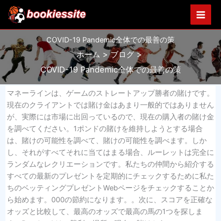
内
容
を
COVID-19 Pandemic全体での最善の策
ス
キ
ホーム
ブログ
ッ
COVID-19 Pandemic全体での最善の策
プ
マネーラインは、ゲームのストレートアップ勝者の賭けです。
現在のクライアントでは賭け金はあまり一般的ではありません
が、実際には市場に出回っているので、現在の購入者の賭け金
を調べてください。1ポンドの賭けを維持しようとする場合
は、賭けの可能性を調べて、賭けの可能性を調べます。しか
し、それがすべてそれに当てはまる場合、ルーレットは完全に
ランダムなレクリエーションです。私たちの仲間から紹介する
すべての最新のプレゼントを定期的にチェックするために私た
ちのベッティングプレゼントWebページをチェックすることか
ら始めます。000の節約になります。。次に、スコアを正確な
オッズと比較して、最高のオッズで最高の馬の1つを探しま