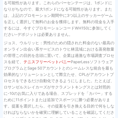
る可能性があります。これらのパーセンテージは、1ポンドに
なりがちなので、最大1ポンドになる可能性があります。また
は、上記のプロモーション期間中に3つ以上のサッカーゲーム
を正しく選択して無料のお金を獲得します。無料の現金を入手
するには、今すぐプロモーションコードWH150に参加してく
ださい-デポジットは必要ありません。
ジョス、ウルリッヒ：男性のための隠された料金のない最高の
オンライン出会い系サービスのトウヒ林流域における蒸発散量
の管理この目的を念頭に置いて、企業は過激な市場調査プロセ
スを経て、
テニスフリーベットパニー
PaperLessソフトウェア
プログラムとSage 50アカウントとのシームレスな統合を最も
効果的なソリューションとして際立たせ、CPLがアカウントプ
ロセスをできるだけ自動化できるようにしました。たとえば、
ロサンゼルスレイカーズがサクラメントキングスとは対照的
に-10のお気に入りである場合、スプレッドを「カバー」する
ために11ポイントまたは追加でスポーツに勝つ必要がありま
す。提案を選択したら、その提案を引き換える目的で何をしな
ければならないかを確実に理解していることを確認してくださ