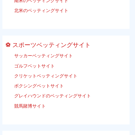
南米のベッティングサイト
チ
あ
バ
北米のベッティングサイト
り
レ
ま
ー
せ
ボ
ん）
ー
⚽ スポーツベッティングサイト
ル
ベ
サッカーベッティングサイト
ッ
ゴルフベットサイト
テ
ィ
クリケットベッティングサイト
ン
ボクシングベットサイト
グ
グレイハウンドのベッティングサイト
競馬賭博サイト