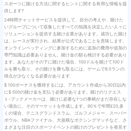
スポーツに賭ける方法に関するヒントに関する有用な情報を提
供します?
24時間チャットサービスを提供して、自分の考えや、賭けた
いグループについて収集したすべての知識を決定したい人々に
ソリューションを提供する賭け企業があります。成功した賭け
は、レースが実行され、結果が公式であることを意味します。
オンラインベッティングに参加するために追加の費用や追加の
専門知識は必要ありません。賭け金の額も検討する必要があり
ます。あなたがその下に賭けた場合、100ドルを賭けて100ド
ルを勝ち取り、その賭けを勝ち取るには、ゲームで8.5ランの
得点が少なくなる必要があります.
$ 100ボーナスを獲得するには、アカウント作成から30日以内
に$ 500の賭け金を支払う必要があります。賭けのリクエス
ト-ブックメーカーは、賭けに必要な1つの事柄がまだ存在しな
い場合に、そのマーケットを作成します。90％で年間£20,多
くの場合、テニスグランドスラム、ゴルフメジャー、スーパー
ボウル、NBAファイナル、大規模なボクシングマッチなど、さ
まざまな注目のスポーツイベントの賭けのプレゼントを発見す