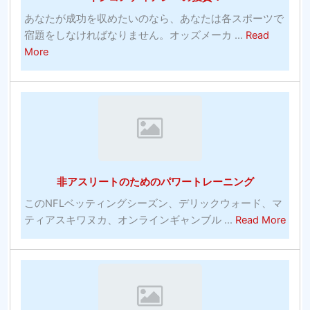
ル
あなたが成功を収めたいのなら、あなたは各スポーツで
ス
宿題をしなければなりません。オッズメーカ ...
Read
対
about
More
策
お
お
金
よ
を
び
入
有
れ
料
る
ソ
最
フ
非アスリートのためのパワートレーニング
も
ト
効
ウ
このNFLベッティングシーズン、デリックウォード、マ
果
abou
ェ
ティアスキワヌカ、オンラインギャンブル ...
Read More
的
非
ア
な
ア
プ
コ
ス
ロ
ミ
リ
グ
ッ
ー
ラ