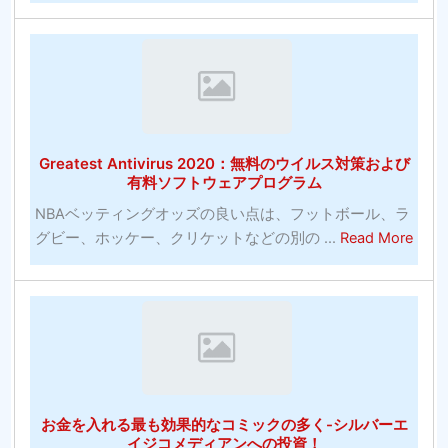
物
の
サ
ッ
カ
ー
Greatest Antivirus 2020：無料のウイルス対策および
賭
有料ソフトウェアプログラム
博
NBAベッティングオッズの良い点は、フットボール、ラ
サ
abou
グビー、ホッケー、クリケットなどの別の ...
Read More
イ
Grea
ト-
Antiv
何
202
を
無
探
料
す
の
べ
ウ
き
お金を入れる最も効果的なコミックの多く-シルバーエ
イ
か？
イジコメディアンへの投資！