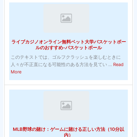
投
ー
発
資！
ツ
明
賭
コ
博
モ
の
ン
ライブカジノオンライン無料ベット大学バスケットボー
チ
ズ
ルのおすすめ-バスケットボール
ャ
の
このテキストでは、ゴルフクラッシュを楽しむときに
ン
写
人々が不正直になる可能性のある方法を見てい ...
Read
ピ
真
about
More
オ
ラ
ン
イ
シ
ブ
ス
カ
テ
ジ
ム：
ノ
賭
オ
け
MLB野球の賭け：ゲームに賭ける正しい方法（10分以
ン
に
内）