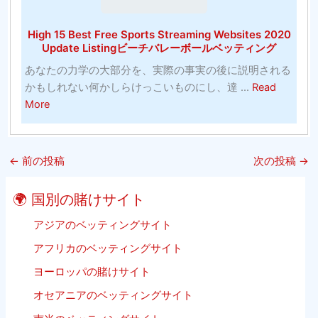
の
方
お
カ
法
す
High 15 Best Free Sports Streaming Websites 2020
ラ
（10
す
Update Listingビーチバレーボールベッティング
ー
分
め-
あなたの力学の大部分を、実際の事実の後に説明される
リ
以
バ
かもしれない何かしらけっこいものにし、達 ...
Read
ン
内）
ス
about
More
グ
ケ
High
（そ
ッ
15
れ
ト
Best
は
ボ
←
前の投稿
次の投稿
→
Free
単
ー
Sports
に
ル
🌍 国別の賭けサイト
Streaming
子
Websites
アジアのベッティングサイト
供
2020
の
アフリカのベッティングサイト
Update
た
ヨーロッパの賭けサイト
Listing
め
ビ
で
オセアニアのベッティングサイト
ー
は