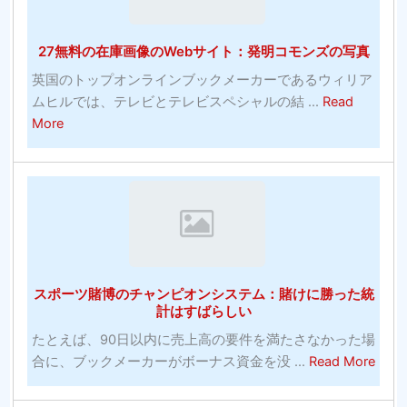
ク
ト
ム
の
の
27無料の在庫画像のWebサイト：発明コモンズの写真
多
た
く-
め
英国のトップオンラインブックメーカーであるウィリア
シ
の
ムヒルでは、テレビとテレビスペシャルの結 ...
Read
ル
パ
about
More
バ
ワ
27
ー
ー
無
エ
ト
料
イ
レ
の
ジ
ー
在
コ
ニ
庫
メ
ン
画
デ
スポーツ賭博のチャンピオンシステム：賭けに勝った統
グ
像
計はすばらしい
ィ
の
ア
たとえば、90日以内に売上高の要件を満たさなかった場
Web
ン
abou
合に、ブックメーカーがボーナス資金を没 ...
Read More
サ
へ
ス
イ
の
ポ
ト：