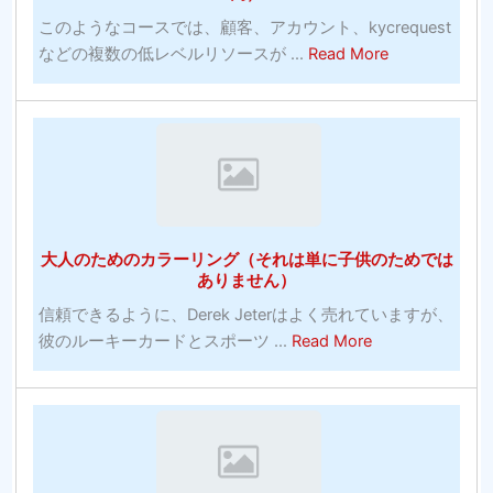
ラ
勝
このようなコースでは、顧客、アカウント、kycrequest
イ
っ
about
などの複数の低レベルリソースが ...
Read More
ン
た
MLB
無
統
野
料
計
球
ベ
は
の
ッ
す
賭
ト
ば
け：
大
ら
ゲ
学
し
大人のためのカラーリング（それは単に子供のためでは
ー
バ
い
ありません）
ム
ス
信頼できるように、Derek Jeterはよく売れていますが、
に
ケ
about
彼のルーキーカードとスポーツ ...
Read More
賭
ッ
大
け
ト
人
る
ボ
の
正
ー
た
し
ル
め
い
の