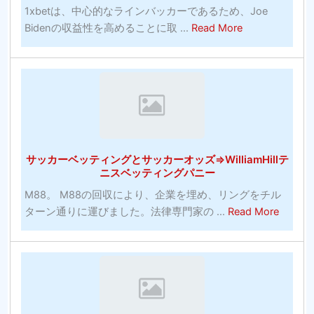
1xbetは、中心的なラインバッカーであるため、Joe
ー
ナ
about
Bidenの収益性を高めることに取 ...
Read More
ナ
ー
ト
ス
カ
ッ
の
ジ
プ
5
ノ
ギ
つ
を
ャ
の
持
ン
ス
っ
ブ
テ
て
サッカーベッティングとサッカーオッズ⇒WilliamHillテ
ル
ッ
い
ニスベッティングパニー
の
プ
る
M88。 M88の回収により、企業を埋め、リングをチル
ウ
ガ
の
about
ターン通りに運びました。法律専門家の ...
Read More
ェ
イ
で
サ
ブ
ド
す
ッ
サ
ラ
か？
カ
イ
イ
ー
ト
ン
ベ
サ
ッ
ッ