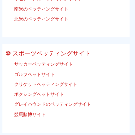
利
南米のベッティングサイト
用
北米のベッティングサイト
す
ス
ポ
ー
ツ
⚽ スポーツベッティングサイト
ベ
サッカーベッティングサイト
ッ
ト
ゴルフベットサイト
の
クリケットベッティングサイト
ウ
ェ
ボクシングベットサイト
ブ
グレイハウンドのベッティングサイト
サ
競馬賭博サイト
イ
ト
る