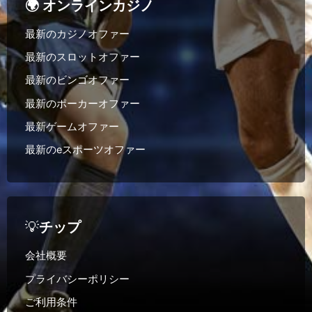
🌍 オンラインカジノ
最新のカジノオファー
最新のスロットオファー
最新のビンゴオファー
最新のポーカーオファー
最新ゲームオファー
最新のeスポーツオファー
💡
チップ
会社概要
プライバシーポリシー
ご利用条件