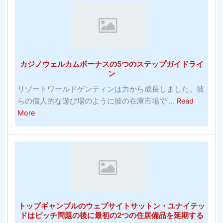
賭
け
ボ
ー
ナ
カジノウェルカムボーナスの5つのステップガイドライ
ス
ン
デ
リゾートワールドゲンティンは力から成長しました。彼
ポ
らの個人的な遊び場のように彼の在庫市場で ...
Read
ジ
about
More
ッ
カ
ト
ジ
な
ノ
し
ウ
な
ェ
ぜ
ル
ベ
カ
ト
トップギャンブルのウェブサイトサットン・ユナイテッ
ム
ウ
ドはピッチ問題の後に最初の2つの住居備品を延期する
ボ
ィ