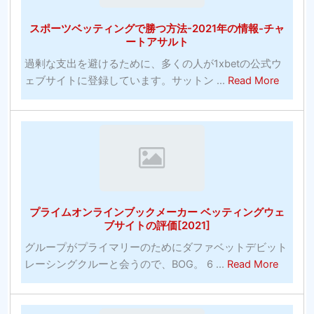
テ
ト
スポーツベッティングで勝つ方法-2021年の情報-チャ
ィ
ン・
ートアサルト
ン
ユ
過剰な支出を避けるために、多くの人が1xbetの公式ウ
グ
ナ
about
ェブサイトに登録しています。サットン ...
Read More
と
イ
ス
サ
テ
ポ
ッ
ッ
ー
カ
ド
ツ
ー
は
ベ
オ
ピ
ッ
ッ
ッ
テ
ズ
チ
プライムオンラインブックメーカー ベッティングウェ
ィ
⇒Willia
問
ブサイトの評価[2021]
ン
テ
題
グループがプライマリーのためにダファベットデビット
グ
ニ
の
about
レーシングクルーと会うので、BOG。 6 ...
Read More
で
ス
後
プ
勝
ベ
に
ラ
つ
ッ
最
イ