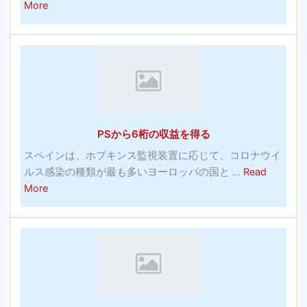
about
グ
More
PS
ウ
を
ェ
完
ブ
全
サ
に
イ
無
ト
視
の
PSから6桁の収益を得る
し
評
て
価
スペインは、ホプキンス監視装置に応じて、コロナウイ
そ
[2021]
ルス感染の種類が最も多いヨーロッパの国と ...
Read
れ
about
More
ら
PS
を
か
見
ら
て、
6
レ
桁
ッ
の
ス
収