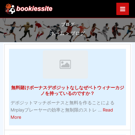
内
容
を
ブログ
ス
キ
ホーム
ブログ
ッ
プ
無料賭けボーナスデポジットなしなぜベトウィナーカジ
ノを持っているのですか？
デポジットマッチボーナスと無料を作ることによる
Mrplayプレーヤーの効率と無制限のストレ ...
Read
about
More
無
料