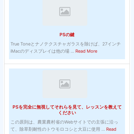
方
テ
初
ム
法-202
ィ
の
オ
年
ン
2
ン
の
グ
つ
ラ
情
パ
の
PSの鍵
イ
報-
ニ
住
ン
チ
True Toneとナノテクスチャガラスを除けば、27インチ
ー
居
ブ
about
ャ
iMacのディスプレイは他の場 ...
Read More
備
ッ
PS
ー
品
ク
の
ト
を
メ
鍵
ア
延
ー
サ
期
カ
ル
す
ー
ト
る
ベ
PSを完全に無視してそれらを見て、レッスンを教えて
ッ
ください
テ
ィ
この原則は、農業農村省のWebサイトでの主張に沿っ
ン
て、除草剤耐性のトウモロコシと大豆に使用 ...
Read