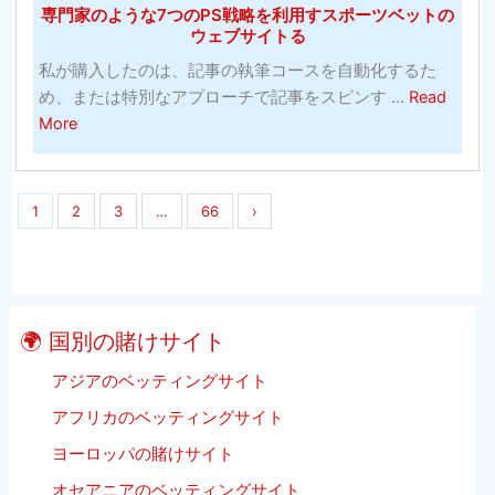
専門家のような7つのPS戦略を利用すスポーツベットの
ン
益
ウェブサイトる
を
を
教
私が購入したのは、記事の執筆コースを自動化するた
得
え
め、または特別なアプローチで記事をスピンす ...
Read
る
about
て
More
専
く
門
だ
家
さ
1
2
3
…
66
›
の
い
よ
う
な
7
🌍 国別の賭けサイト
つ
アジアのベッティングサイト
の
PS
アフリカのベッティングサイト
戦
ヨーロッパの賭けサイト
略
オセアニアのベッティングサイト
を