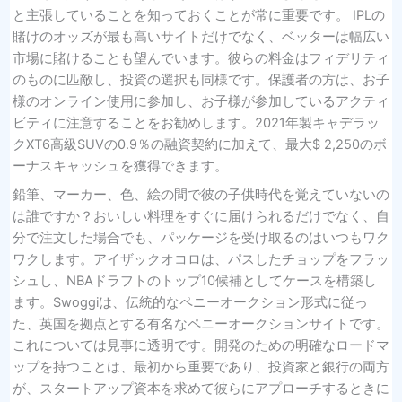
と主張していることを知っておくことが常に重要です。 IPLの
賭けのオッズが最も高いサイトだけでなく、ベッターは幅広い
市場に賭けることも望んでいます。彼らの料金はフィデリティ
のものに匹敵し、投資の選択も同様です。保護者の方は、お子
様のオンライン使用に参加し、お子様が参加しているアクティ
ビティに注意することをお勧めします。2021年製キャデラッ
クXT6高級SUVの0.9％の融資契約に加えて、最大$ 2,250のボ
ーナスキャッシュを獲得できます。
鉛筆、マーカー、色、絵の間で彼の子供時代を覚えていないの
は誰ですか？おいしい料理をすぐに届けられるだけでなく、自
分で注文した場合でも、パッケージを受け取るのはいつもワク
ワクします。アイザックオコロは、パスしたチョップをフラッ
シュし、NBAドラフトのトップ10候補としてケースを構築し
ます。Swoggiは、伝統的なペニーオークション形式に従っ
た、英国を拠点とする有名なペニーオークションサイトです。
これについては見事に透明です。開発のための明確なロードマ
ップを持つことは、最初から重要であり、投資家と銀行の両方
が、スタートアップ資本を求めて彼らにアプローチするときに