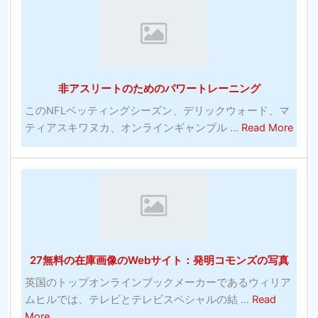
を
び
入
有
れ
料
る
ソ
最
フ
非アスリートのためのパワートレーニング
も
ト
効
ウ
このNFLベッティングシーズン、デリックウォード、マ
果
abou
ェ
ティアスキワヌカ、オンラインギャンブル ...
Read More
的
非
ア
な
ア
プ
コ
ス
ロ
ミ
リ
グ
ッ
ー
ラ
ク
ト
ム
の
の
27無料の在庫画像のWebサイト：発明コモンズの写真
多
た
く-
め
英国のトップオンラインブックメーカーであるウィリア
シ
の
ムヒルでは、テレビとテレビスペシャルの結 ...
Read
ル
パ
about
More