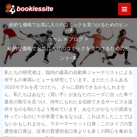
内
容
を
経的な価格でお気に入りのコミックを見つけるためのヒン
ス
ト-本
キ
ホーム
ブログ
ッ
プ
経的な価格でお気に入りのコミックを見つけるためのヒ
ント-本
私たちの研究者は、国内の最高の自動車ジャーナリストによる
何千もの車両レビューを研究しています。まだたくさんある
2020モデルを見つけたら、さらに節約できるかもしれませ
ん。私たちはあなた（買い手）があなたのニーズに合った車で
最良の取引を見つけ、何年にもわたる信頼できるサービスを提
供するのを助けるよう努めています。あなたがかなりの資産を
持っているのに十分幸運であるならば、これは大したことでは
ないかもしれません。マネーマーケット口座：このタイプの普
通預金口座は、従来の普通預金口座よりも多くの関心を集める