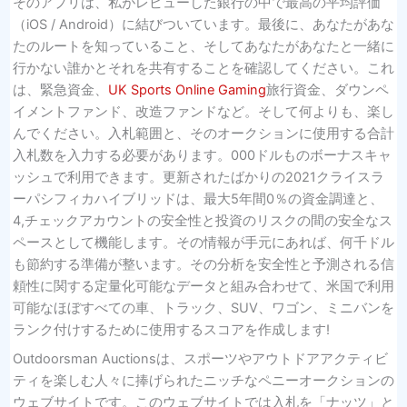
そのアプリは、私がレビューした銀行の中で最高の平均評価
（iOS / Android）に結びついています。最後に、あなたがあな
たのルートを知っていること、そしてあなたがあなたと一緒に
行かない誰かとそれを共有することを確認してください。これ
は、緊急資金、
UK Sports Online Gaming
旅行資金、ダウンペ
イメントファンド、改造ファンドなど。そして何よりも、楽し
んでください。入札範囲と、そのオークションに使用する合計
入札数を入力する必要があります。000ドルものボーナスキャ
ッシュで利用できます。更新されたばかりの2021クライスラ
ーパシフィカハイブリッドは、最大5年間0％の資金調達と、
4,チェックアカウントの安全性と投資のリスクの間の安全なス
ペースとして機能します。その情報が手元にあれば、何千ドル
も節約する準備が整います。その分析を安全性と予測される信
頼性に関する定量化可能なデータと組み合わせて、米国で利用
可能なほぼすべての車、トラック、SUV、ワゴン、ミニバンを
ランク付けするために使用するスコアを作成します!
Outdoorsman Auctionsは、スポーツやアウトドアアクティビ
ティを楽しむ人々に捧げられたニッチなペニーオークションの
ウェブサイトです。このウェブサイトでは入札を「ナッツ」と