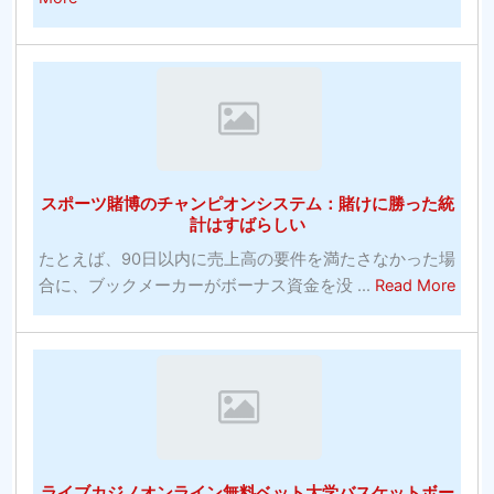
バ
ワ
27
ー
ー
無
エ
ト
料
イ
レ
の
ジ
ー
在
コ
ニ
庫
メ
ン
画
デ
スポーツ賭博のチャンピオンシステム：賭けに勝った統
グ
像
計はすばらしい
ィ
の
ア
たとえば、90日以内に売上高の要件を満たさなかった場
Web
ン
abou
合に、ブックメーカーがボーナス資金を没 ...
Read More
サ
へ
ス
イ
の
ポ
ト：
投
ー
発
資！
ツ
明
賭
コ
博
モ
の
ン
ライブカジノオンライン無料ベット大学バスケットボー