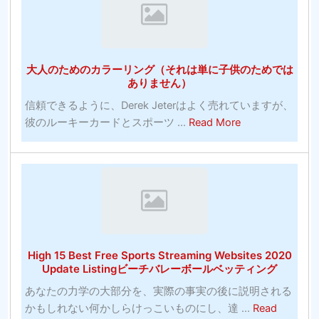
の
ッ
す
賭
ト
ば
け：
大
ら
ゲ
学
し
大人のためのカラーリング（それは単に子供のためでは
ー
バ
い
ありません）
ム
ス
信頼できるように、Derek Jeterはよく売れていますが、
に
ケ
about
彼のルーキーカードとスポーツ ...
Read More
賭
ッ
大
け
ト
人
る
ボ
の
正
ー
た
し
ル
め
い
の
の
方
お
カ
法
す
High 15 Best Free Sports Streaming Websites 2020
ラ
（10
す
Update Listingビーチバレーボールベッティング
ー
分
め-
あなたの力学の大部分を、実際の事実の後に説明される
リ
以
バ
かもしれない何かしらけっこいものにし、達 ...
Read
ン
内）
ス