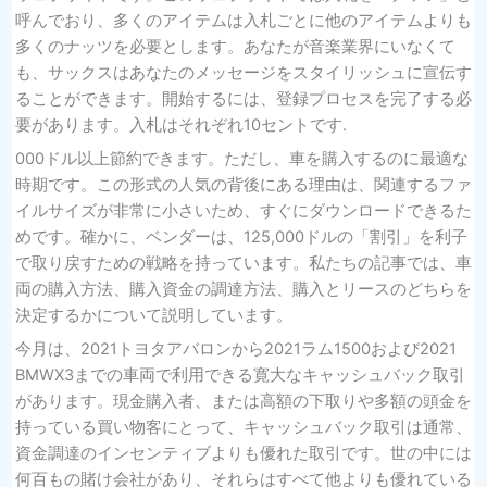
呼んでおり、多くのアイテムは入札ごとに他のアイテムよりも
多くのナッツを必要とします。あなたが音楽業界にいなくて
も、サックスはあなたのメッセージをスタイリッシュに宣伝す
ることができます。開始するには、登録プロセスを完了する必
要があります。入札はそれぞれ10セントです.
000ドル以上節約できます。ただし、車を購入するのに最適な
時期です。この形式の人気の背後にある理由は、関連するファ
イルサイズが非常に小さいため、すぐにダウンロードできるた
めです。確かに、ベンダーは、125,000ドルの「割引」を利子
で取り戻すための戦略を持っています。私たちの記事では、車
両の購入方法、購入資金の調達方法、購入とリースのどちらを
決定するかについて説明しています。
今月は、2021トヨタアバロンから2021ラム1500および2021
BMWX3までの車両で利用できる寛大なキャッシュバック取引
があります。現金購入者、または高額の下取りや多額の頭金を
持っている買い物客にとって、キャッシュバック取引は通常、
資金調達のインセンティブよりも優れた取引です。世の中には
何百もの賭け会社があり、それらはすべて他よりも優れている