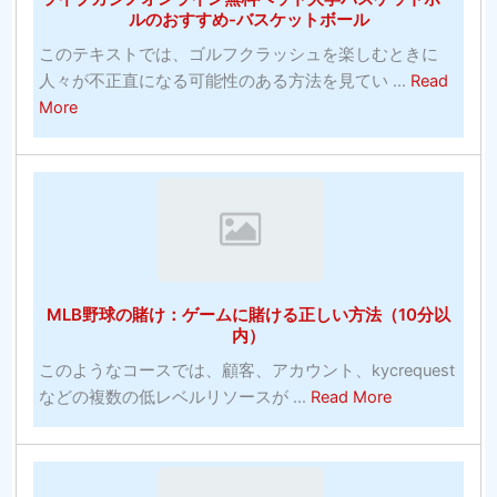
チ
ズ
ルのおすすめ-バスケットボール
ャ
の
このテキストでは、ゴルフクラッシュを楽しむときに
ン
写
人々が不正直になる可能性のある方法を見てい ...
Read
ピ
真
about
More
オ
ラ
ン
イ
シ
ブ
ス
カ
テ
ジ
ム：
ノ
賭
オ
け
MLB野球の賭け：ゲームに賭ける正しい方法（10分以
ン
に
内）
ラ
勝
このようなコースでは、顧客、アカウント、kycrequest
イ
っ
about
などの複数の低レベルリソースが ...
Read More
ン
た
MLB
無
統
野
料
計
球
ベ
は