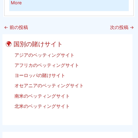
about
More
グ
ケ
High
（そ
ッ
15
れ
ト
Best
は
ボ
←
前の投稿
次の投稿
→
Free
単
ー
Sports
に
ル
🌍 国別の賭けサイト
Streaming
子
Websites
アジアのベッティングサイト
供
2020
の
アフリカのベッティングサイト
Update
た
ヨーロッパの賭けサイト
Listing
め
ビ
で
オセアニアのベッティングサイト
ー
は
南米のベッティングサイト
チ
あ
バ
北米のベッティングサイト
り
レ
ま
ー
せ
ボ
ん）
ー