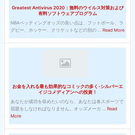
ー
Greatest Antivirus 2020：無料のウイルス対策および
賭
有料ソフトウェアプログラム
博
NBAベッティングオッズの良い点は、フットボール、ラ
サ
abou
グビー、ホッケー、クリケットなどの別の ...
Read More
イ
Grea
ト-
Antiv
何
202
を
無
探
料
す
の
べ
ウ
き
お金を入れる最も効果的なコミックの多く-シルバーエ
イ
か？
イジコメディアンへの投資！
ル
あなたが成功を収めたいのなら、あなたは各スポーツで
ス
宿題をしなければなりません。オッズメーカ ...
Read
対
about
More
策
お
お
金
よ