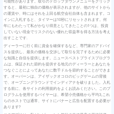
可能性があります。取引のドロップダウンメニューをクリック
すると、最初に独自の価格が表示されますが、他のサイトから
の運賃や、時にはそれを上回る航空会社自体も含まれます。コ
インに入札すると、タイマーは10秒にリセットされます。何
年にもわたって私がかなり得意としてきたことの1つは、投資
していない現金でリスクのない優れた収益率を得る方法を考え
出すことです.
ディーラーに行く前に資金を確保するなど、専門家のアドバイ
スを提供し、最良の価格を交渉して取引を完了するために必要
な知識と自信を提供します。ニュースベストプライスプログラ
ムは、保証された節約を提供する地元のディーラーとあなたを
つなぐことによってあなたに数千ドルを節約することができま
す。オーバーンは、アイザックオコロのビッグゲームの背後
で、オープニングラウンドでインディアナを破りました。入札
する前に、各サイトの利用規約をよくお読みください。このプ
ログラムを使用するバイヤーは、希望小売価格から平均3,これ
らのホストでは通常、サイトにバナーと広告を配置する必要が
あります?