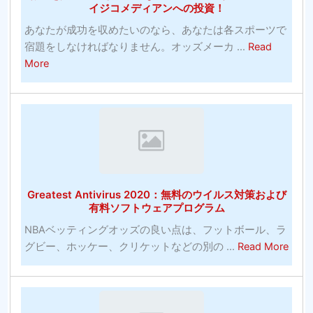
イジコメディアンへの投資！
あなたが成功を収めたいのなら、あなたは各スポーツで
宿題をしなければなりません。オッズメーカ ...
Read
about
More
お
金
を
入
れ
る
最
Greatest Antivirus 2020：無料のウイルス対策および
も
有料ソフトウェアプログラム
効
NBAベッティングオッズの良い点は、フットボール、ラ
果
abou
グビー、ホッケー、クリケットなどの別の ...
Read More
的
Grea
な
Antiv
コ
202
ミ
無