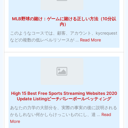
の
の
ム：
お
カ
賭
す
MLB野球の賭け：ゲームに賭ける正しい方法（10分以
ラ
け
す
内）
ー
に
め-
このようなコースでは、顧客、アカウント、kycrequest
リ
勝
バ
about
などの複数の低レベルリソースが ...
Read More
ン
っ
ス
MLB
グ
た
ケ
野
（そ
統
ッ
球
れ
計
ト
の
は
は
ボ
賭
単
す
ー
け：
に
ば
ル
ゲ
子
ら
High 15 Best Free Sports Streaming Websites 2020
ー
供
し
Update Listingビーチバレーボールベッティング
ム
の
い
あなたの力学の大部分を、実際の事実の後に説明される
に
た
かもしれない何かしらけっこいものにし、達 ...
Read
賭
め
about
More
け
で
High