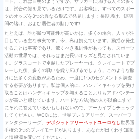
ート。これは自明のようですが、サッカーに賭ける人々の多く
は、試合の顔を見ているだけです。お客様は、すべてのスポー
ツのオッズを3つの異なる形式で発見します：長期賭け、短期
間の賭け、および居住者の賭けです!
たとえば、誰が勝つ可能性が高いかは、多くの場合、人々が注
目している主な事実です。今、私は飢えています。動揺が発生
することは事実であり、驚くべき規則性があっても、スポーツ
活動の世界では、それらはまだ長いオッズと見なされていま
す。グラスコートで卓越したプレーヤーは、クレイコートでプ
レーした後、多くの戦いを繰り広げるでしょう。このような賭
けには多くの変数があるため、一度に1つのセグメントを調査
する必要があります。私は個人的に、ハンディキャップを受け
取ることはハンディキャップを与えることよりもアドバンテー
ジが高いと感じています。ハードな方法;他の人が以前にすで
にそれに答えているかもしれないので、アーカイブもチェック
してください。WCCには、世界プレミアリーグ、スーパーフ
ァンタジーリーグ、
デポジットフリーベットユーロなし
世界選
手権の3つのプレイモードがあります。あなたが出くわす知識
と情報源を聞いてください。.