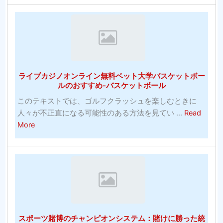
ア
イ
の
ア
プ
ト：
投
ス
ロ
発
資！
リ
グ
明
ー
ラ
コ
ト
ム
モ
の
ライブカジノオンライン無料ベット大学バスケットボー
ン
た
ルのおすすめ-バスケットボール
ズ
め
の
このテキストでは、ゴルフクラッシュを楽しむときに
の
写
人々が不正直になる可能性のある方法を見てい ...
Read
パ
about
真
More
ワ
ラ
ー
イ
ト
ブ
レ
カ
ー
ジ
ニ
ノ
ン
オ
グ
スポーツ賭博のチャンピオンシステム：賭けに勝った統
ン