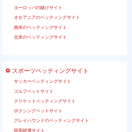
ッ
ベ
ヨーロッパの賭けサイト
ト
ッ
ス
テ
オセアニアのベッティングサイト
キ
ィ
南米のベッティングサイト
ー：
ン
Sea-
北米のベッティングサイト
グ
doo
と
Yamaha
ジ
⚽ スポーツベッティングサイト
ェ
ッ
サッカーベッティングサイト
ト
ゴルフベットサイト
ス
キ
クリケットベッティングサイト
ー
ボクシングベットサイト
の
グレイハウンドのベッティングサイト
評
価
競馬賭博サイト