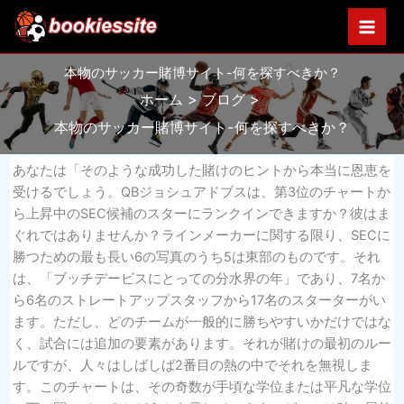
内
容
を
本物のサッカー賭博サイト-何を探すべきか？
ス
キ
ホーム
ブログ
ッ
本物のサッカー賭博サイト-何を探すべきか？
プ
あなたは「そのような成功した賭けのヒントから本当に恩恵を
受けるでしょう。QBジョシュアドブスは、第3位のチャートか
ら上昇中のSEC候補のスターにランクインできますか？彼はま
ぐれではありませんか？ラインメーカーに関する限り、SECに
勝つための最も長い6の写真のうち5は東部のものです。それ
は、「ブッチデービスにとっての分水界の年」であり、7名か
ら6名のストレートアップスタッフから17名のスターターがい
ます。ただし、どのチームが一般的に勝ちやすいかだけではな
く、試合には追加の要素があります。それが賭けの最初のルー
ルですが、人々はしばしば2番目の熱の中でそれを無視しま
す。このチャートは、その奇数が手頃な学位または平凡な学位