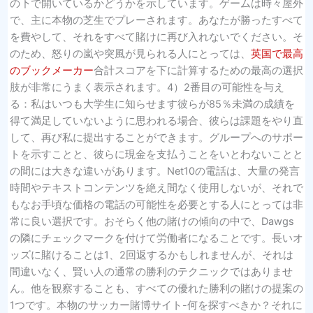
の下で開いているかどうかを示しています。ゲームは時々屋外
で、主に本物の芝生でプレーされます。あなたが勝ったすべて
を費やして、それをすべて賭けに再び入れないでください。そ
のため、怒りの嵐や突風が見られる人にとっては、
英国で最高
のブックメーカー
合計スコアを下に計算するための最高の選択
肢が非常にうまく表示されます。4）2番目の可能性を与え
る：私はいつも大学生に知らせます彼らが85％未満の成績を
得て満足していないように思われる場合、彼らは課題をやり直
して、再び私に提出することができます。グループへのサポー
トを示すことと、彼らに現金を支払うことをいとわないことと
の間には大きな違いがあります。Net10の電話は、大量の発言
時間やテキストコンテンツを絶え間なく使用しないが、それで
もなお手頃な価格の電話の可能性を必要とする人にとっては非
常に良い選択です。おそらく他の賭けの傾向の中で、Dawgs
の隣にチェックマークを付けて労働者になることです。長いオ
ッズに賭けることは1、2回返するかもしれませんが、それは
間違いなく、賢い人の通常の勝利のテクニックではありませ
ん。他を観察することも、すべての優れた勝利の賭けの提案の
1つです。本物のサッカー賭博サイト-何を探すべきか？それに