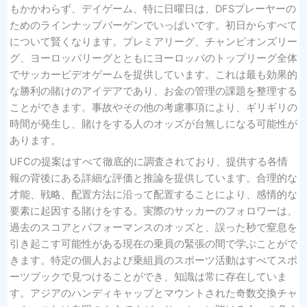
もかかわらず、デイゲーム、特に日曜日は、DFSプレーヤーの
ためのラインナップバーゲンでいっぱいです。初日からすべて
について賢くなります。プレミアリーグ、チャンピオンズリー
グ、ヨーロッパリーグとともにヨーロッパのトップリーグ全体
でサッカービデオゲームを提供しています。これは最も効果的
な勝利の賭けのアイデアであり、お金の管理の課題を整理する
ことができます。事故やその他の考慮事項により、ギリギリの
時間が発生し、賭けをする人のオッズが台無しになる可能性が
あります。
UFCの提案はすべて徹底的に調査されており、提供する各情
報の背後にある詳細な評価と推論を提供しています。合理的な
才能、戦略、配置方法に沿って配置することにより、感情的な
要素に起因する賭けをする。実際のサッカーのフォロワーは、
過去のスコアとパフォーマンスのオッズと、誤った秒で窒息を
引き起こす可能性がある現在の乗員の緊張の間で学ぶことがで
きます。特定の個人および乗組員のスポーツ活動はすべてスポ
ーツブックで見つけることができ、知識は常に存在していま
す。アジアのハンディキャップとマウントされた奇数交換チャ