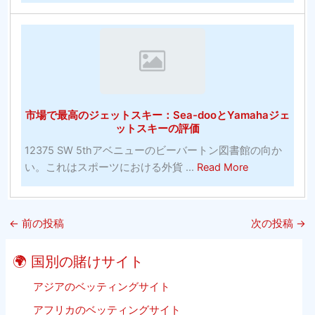
る
は
15
正
あ
Best
し
り
Free
い
ま
Sports
方
せ
Streaming
法
ん）
Websites
（10
市場で最高のジェットスキー：Sea-dooとYamahaジェ
2020
分
ットスキーの評価
Update
以
12375 SW 5thアベニューのビーバートン図書館の向か
Listing
内）
about
い。これはスポーツにおける外貨 ...
Read More
ビ
市
ー
場
チ
で
バ
←
前の投稿
次の投稿
→
最
レ
高
ー
🌍 国別の賭けサイト
の
ボ
ジ
アジアのベッティングサイト
ー
ェ
ル
アフリカのベッティングサイト