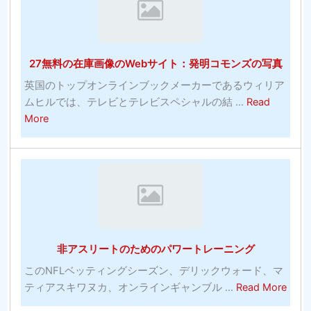
ッ
料
ク
の
の
ウ
多
27無料の在庫画像のWebサイト：発明コモンズの写真
イ
く-
ル
シ
英国のトップオンラインブックメーカーであるウィリア
ス
ル
ムヒルでは、テレビとテレビスペシャルの結 ...
Read
対
about
バ
More
策
27
ー
お
無
エ
よ
料
イ
び
の
ジ
有
在
コ
料
庫
メ
ソ
画
デ
非アスリートのためのパワートレーニング
フ
像
ィ
ト
の
ア
このNFLベッティングシーズン、デリックウォード、マ
ウ
Web
ン
abou
ティアスキワヌカ、オンラインギャンブル ...
Read More
ェ
サ
へ
非