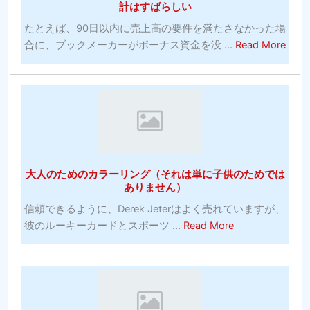
計はすばらしい
ラ
たとえば、90日以内に売上高の要件を満たさなかった場
イ
abou
合に、ブックメーカーがボーナス資金を没 ...
Read More
ン
ス
無
ポ
料
ー
ベ
ツ
ッ
賭
ト
博
大
の
学
大人のためのカラーリング（それは単に子供のためでは
チ
バ
ありません）
ャ
ス
信頼できるように、Derek Jeterはよく売れていますが、
ン
ケ
about
彼のルーキーカードとスポーツ ...
Read More
ピ
ッ
大
オ
ト
人
ン
ボ
の
シ
ー
た
ス
ル
め
テ