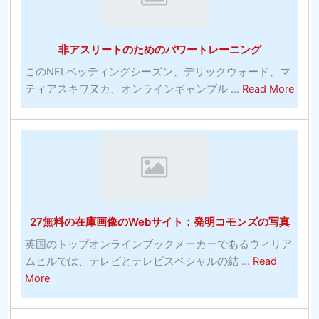
れ
料
る
ソ
最
フ
非アスリートのためのパワートレーニング
も
ト
効
ウ
このNFLベッティングシーズン、デリックウォード、マ
果
abou
ェ
ティアスキワヌカ、オンラインギャンブル ...
Read More
的
非
ア
な
ア
プ
コ
ス
ロ
ミ
リ
グ
ッ
ー
ラ
ク
ト
ム
の
の
27無料の在庫画像のWebサイト：発明コモンズの写真
多
た
く-
め
英国のトップオンラインブックメーカーであるウィリア
シ
の
ムヒルでは、テレビとテレビスペシャルの結 ...
Read
ル
パ
about
More
バ
ワ
27
ー
ー
無