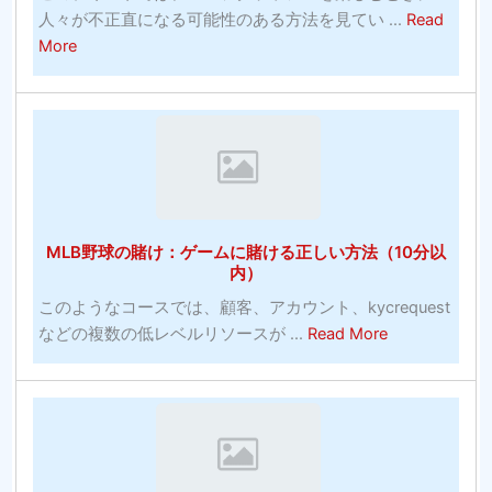
人々が不正直になる可能性のある方法を見てい ...
Read
ピ
真
about
More
オ
ラ
ン
イ
シ
ブ
ス
カ
テ
ジ
ム：
ノ
賭
オ
け
MLB野球の賭け：ゲームに賭ける正しい方法（10分以
ン
に
内）
ラ
勝
このようなコースでは、顧客、アカウント、kycrequest
イ
っ
about
などの複数の低レベルリソースが ...
Read More
ン
た
MLB
無
統
野
料
計
球
ベ
は
の
ッ
す
賭
ト
ば
け：