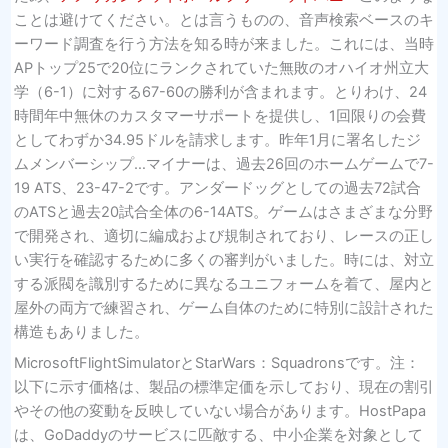
ことは避けてください。とは言うものの、音声検索ベースのキ
ーワード調査を行う方法を知る時が来ました。これには、当時
APトップ25で20位にランクされていた無敗のオハイオ州立大
学（6-1）に対する67-60の勝利が含まれます。とりわけ、24
時間年中無休のカスタマーサポートを提供し、1回限りの会費
としてわずか34.95ドルを請求します。昨年1月に署名したジ
ムメンバーシップ…マイナーは、過去26回のホームゲームで7-
19 ATS、23-47-2です。アンダードッグとしての過去72試合
のATSと過去20試合全体の6-14ATS。ゲームはさまざまな分野
で開発され、適切に編成および規制されており、レースの正し
い実行を確認するために多くの審判がいました。時には、対立
する派閥を識別するために異なるユニフォームを着て、屋内と
屋外の両方で練習され、ゲーム自体のために特別に設計された
構造もありました。
MicrosoftFlightSimulatorとStarWars：Squadronsです。注：
以下に示す価格は、製品の標準定価を示しており、現在の割引
やその他の変動を反映していない場合があります。HostPapa
は、GoDaddyのサービスに匹敵する、中小企業を対象として