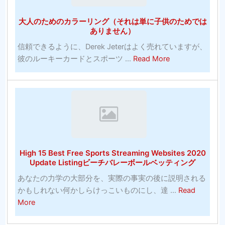
大
ら
ゲ
学
し
大人のためのカラーリング（それは単に子供のためでは
ー
バ
い
ありません）
ム
ス
信頼できるように、Derek Jeterはよく売れていますが、
に
ケ
about
彼のルーキーカードとスポーツ ...
Read More
賭
ッ
大
け
ト
人
る
ボ
の
正
ー
た
し
ル
め
い
の
の
方
お
カ
法
す
High 15 Best Free Sports Streaming Websites 2020
ラ
（10
す
Update Listingビーチバレーボールベッティング
ー
分
め-
あなたの力学の大部分を、実際の事実の後に説明される
リ
以
バ
かもしれない何かしらけっこいものにし、達 ...
Read
ン
内）
ス
about
More
グ
ケ
High
（そ
ッ