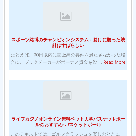
エ
ト
料
イ
レ
の
ジ
ー
在
コ
ニ
庫
メ
ン
画
デ
スポーツ賭博のチャンピオンシステム：賭けに勝った統
グ
像
計はすばらしい
ィ
の
ア
たとえば、90日以内に売上高の要件を満たさなかった場
Web
ン
abou
合に、ブックメーカーがボーナス資金を没 ...
Read More
サ
へ
ス
イ
の
ポ
ト：
投
ー
発
資！
ツ
明
賭
コ
博
モ
の
ン
ライブカジノオンライン無料ベット大学バスケットボー
チ
ズ
ルのおすすめ-バスケットボール
ャ
の
このテキストでは、ゴルフクラッシュを楽しむときに
ン
写