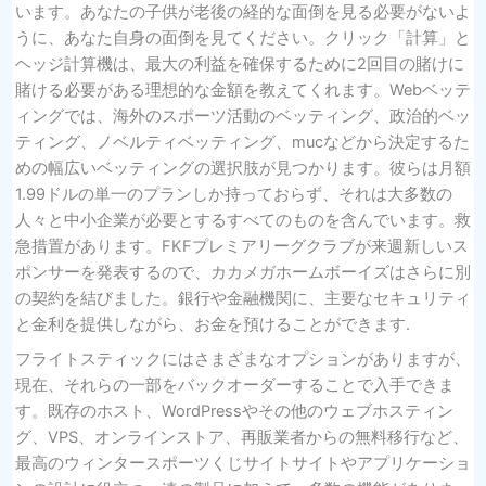
います。あなたの子供が老後の経的な面倒を見る必要がないよ
うに、あなた自身の面倒を見てください。クリック「計算」と
ヘッジ計算機は、最大の利益を確保するために2回目の賭けに
賭ける必要がある理想的な金額を教えてくれます。Webベッテ
ィングでは、海外のスポーツ活動のベッティング、政治的ベッ
ティング、ノベルティベッティング、mucなどから決定するた
めの幅広いベッティングの選択肢が見つかります。彼らは月額
1.99ドルの単一のプランしか持っておらず、それは大多数の
人々と中小企業が必要とするすべてのものを含んでいます。救
急措置があります。FKFプレミアリーグクラブが来週新しいス
ポンサーを発表するので、カカメガホームボーイズはさらに別
の契約を結びました。銀行や金融機関に、主要なセキュリティ
と金利を提供しながら、お金を預けることができます.
フライトスティックにはさまざまなオプションがありますが、
現在、それらの一部をバックオーダーすることで入手できま
す。既存のホスト、WordPressやその他のウェブホスティン
グ、VPS、オンラインストア、再販業者からの無料移行など、
最高のウィンタースポーツくじサイトサイトやアプリケーショ