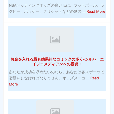
NBAベッティングオッズの良い点は、フットボール、ラ
サ
abou
グビー、ホッケー、クリケットなどの別の ...
Read More
イ
Grea
ト-
Antiv
何
202
を
無
探
料
す
の
べ
ウ
き
お金を入れる最も効果的なコミックの多く-シルバーエ
イ
か？
イジコメディアンへの投資！
ル
あなたが成功を収めたいのなら、あなたは各スポーツで
ス
宿題をしなければなりません。オッズメーカ ...
Read
対
about
More
策
お
お
金
よ
を
び
入
有