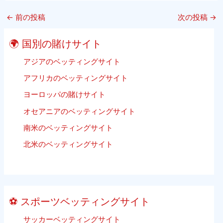
15
れ
ト
Best
は
ボ
←
前の投稿
次の投稿
→
Free
単
ー
Sports
に
ル
🌍 国別の賭けサイト
Streaming
子
Websites
アジアのベッティングサイト
供
2020
の
アフリカのベッティングサイト
Update
た
ヨーロッパの賭けサイト
Listing
め
ビ
で
オセアニアのベッティングサイト
ー
は
南米のベッティングサイト
チ
あ
バ
北米のベッティングサイト
り
レ
ま
ー
せ
ボ
ん）
ー
⚽ スポーツベッティングサイト
ル
ベ
サッカーベッティングサイト