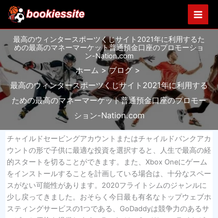
内
容
を
最高のウィンタースポーツくじサイト2021年に利用するた
ス
めの最高のマネーマーケット普通預金口座のプロモーショ
キ
ン-Nation.com
ッ
ホーム
ブログ
プ
最高のウィンタースポーツくじサイト2021年に利用する
ための最高のマネーマーケット普通預金口座のプロモー
ション-Nation.com
チャイルドセービングアカウントまたはチャイルドバンクアカ
ウントの形で子供に最適な投資を選択すると、人生で最高の経
的スタートを切ることができます。また、Xbox Oneにゲーム
をインストールすることを計画している場合は、十分なスペー
スがない可能性があります。2020フライトシムのジャンルに
少し戻ってきました。おそらく今日最も有名なトップウェブホ
スティングサービスの1つである、GoDaddyは競争力のあるサ