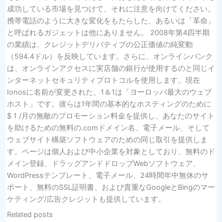
成功している市場を見つけて、それに注意を向けてください。
携帯電話のように大きな変化をもたらした、あるいは「革命」
と呼ばれるガジェットは他にありません。 2008年第4四半期
の業績は、クレジットデリバティブの公正価値の純変動
（594.4ドル）を反映しています。さらに、オンラインバンク
は、オンラインアクセスに実店舗の銀行が使用するのと同じイ
ンターネットセキュリティプロトコルを使用します。現在
Ionosに名前が変更された、1＆1は「ヨーロッパ最大のウェブ
ホスト」です。彼らは1年間の基本的なホスティングのために
$ 1 /月の無敵のプロモーション料金を提供し、あなたのサイト
を助けるための無料の.comドメイン名、電子メール、そして
ウェブサイト構築ソフトウェアのための同じ取引を提供しま
す。ページは個人および中小企業を対象としており、無料のド
メイン登録、ドラッグアンドドロップWebソフトウェア、
WordPressテンプレート、電子メール、24時間年中無休のサ
ポート、無料のSSL証明書、および貴重なGoogleとBingのマー
ケティング/広告クレジットも提供しています。
Related posts