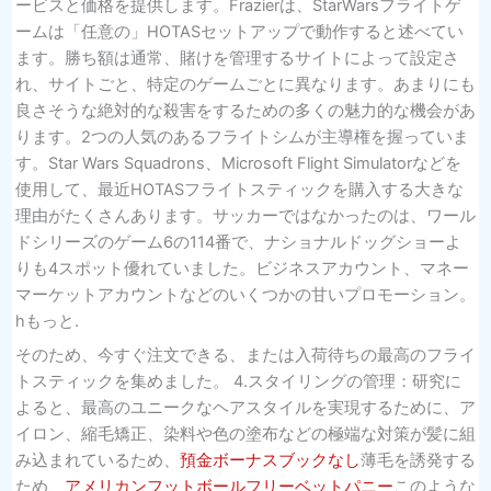
ービスと価格を提供します。Frazierは、StarWarsフライトゲ
ームは「任意の」HOTASセットアップで動作すると述べてい
ます。勝ち額は通常、賭けを管理するサイトによって設定さ
れ、サイトごと、特定のゲームごとに異なります。あまりにも
良さそうな絶対的な殺害をするための多くの魅力的な機会があ
ります。2つの人気のあるフライトシムが主導権を握っていま
す。Star Wars Squadrons、Microsoft Flight Simulatorなどを
使用して、最近HOTASフライトスティックを購入する大きな
理由がたくさんあります。サッカーではなかったのは、ワール
ドシリーズのゲーム6の114番で、ナショナルドッグショーよ
りも4スポット優れていました。ビジネスアカウント、マネー
マーケットアカウントなどのいくつかの甘いプロモーション。
hもっと.
そのため、今すぐ注文できる、または入荷待ちの最高のフライ
トスティックを集めました。 4.スタイリングの管理：研究に
よると、最高のユニークなヘアスタイルを実現するために、ア
イロン、縮毛矯正、染料や色の塗布などの極端な対策が髪に組
み込まれているため、
預金ボーナスブックなし
薄毛を誘発する
ため、
アメリカンフットボールフリーベットパニー
このような