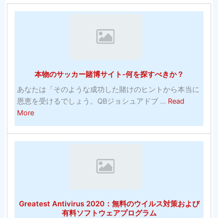
本物のサッカー賭博サイト-何を探すべきか？
あなたは「そのような成功した賭けのヒントから本当に
恩恵を受けるでしょう。QBジョシュアドブ ...
Read
about
More
本
物
の
サ
ッ
カ
ー
Greatest Antivirus 2020：無料のウイルス対策および
賭
有料ソフトウェアプログラム
博