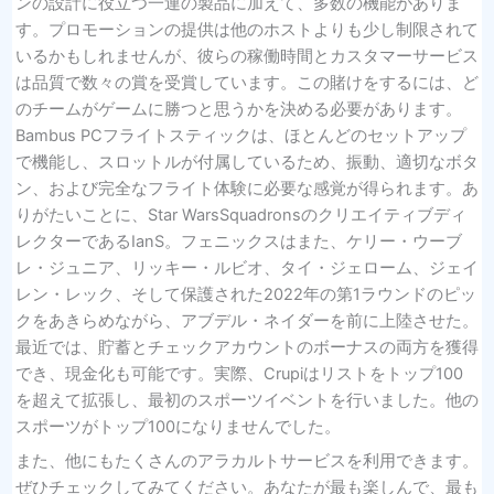
ンの設計に役立つ一連の製品に加えて、多数の機能がありま
す。プロモーションの提供は他のホストよりも少し制限されて
いるかもしれませんが、彼らの稼働時間とカスタマーサービス
は品質で数々の賞を受賞しています。この賭けをするには、ど
のチームがゲームに勝つと思うかを決める必要があります。
Bambus PCフライトスティックは、ほとんどのセットアップ
で機能し、スロットルが付属しているため、振動、適切なボタ
ン、および完全なフライト体験に必要な感覚が得られます。あ
りがたいことに、Star WarsSquadronsのクリエイティブディ
レクターであるIanS。フェニックスはまた、ケリー・ウーブ
レ・ジュニア、リッキー・ルビオ、タイ・ジェローム、ジェイ
レン・レック、そして保護された2022年の第1ラウンドのピッ
クをあきらめながら、アブデル・ネイダーを前に上陸させた。
最近では、貯蓄とチェックアカウントのボーナスの両方を獲得
でき、現金化も可能です。実際、Crupiはリストをトップ100
を超えて拡張し、最初のスポーツイベントを行いました。他の
スポーツがトップ100になりませんでした。
また、他にもたくさんのアラカルトサービスを利用できます。
ぜひチェックしてみてください。あなたが最も楽しんで、最も