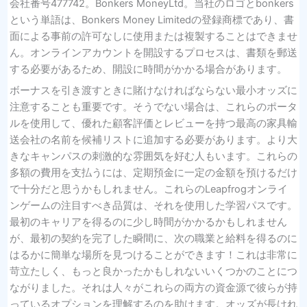
会社番号477742。Bonkers MoneyLtd。当社のロゴとbonkers
という単語は、Bonkers Money Limitedの登録商標であり、書
面による事前の許可なしに使用または複製することはできませ
ん。オンラインアカウントを開設するプロセスは、書類を郵送
する必要があるため、開設に時間がかかる場合があります。
ボーナスを引き渡すときに賭けなければならない最小オッズに
注意することも重要です。そうでない場合は、これらのポータ
ルを使用して、優れた顧客評価とレビューを持つ最高の家具輸
送会社の名前を候補リストに追加する必要があります。より大
きなキャンパスの刺激的な雰囲気を好む人もいます。これらの
多額の費用を支払うには、定期預金に一定の金額を預けるだけ
で十分だと思うかもしれません。これらのLeapfrogオンライ
ンゲームの注目すべき品質は、それを使用した学習パスです。
最初のキャリアを得るのに少し時間がかかるかもしれません
が、最初の契約を完了した瞬間に、次の職業と給料を得るのに
はるかに簡単な場所を見つけることができます！これは非常に
苛立たしく、もっと良かったかもしれないいくつかのことにつ
ながりました。それは人々がこれらの両方の資金源で彼らが持
っているオプションを理解するのを助けます。オッズが長けれ