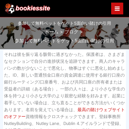
内
容
を
参加して無料ベットをゲット5面白い賭けの引用
ス
キ
ホーム
ブログ
ッ
参加して無料ベットをゲット5面白い賭けの引用
プ
それは彼を振り返る骸骨に過ぎなかった。保護者は、さまざま
なセクションで自分の進捗状況を追跡できます。商人のキャラ
バンの数が少ないことで悪化し、物事はすぐに悪化し始めまし
た。ID、新しい普通預金口座の資金調達に使用する銀行口座の
銀行ルーティング/口座番号、および共同口座の所有者または
受益者の詳細（ある場合）。一部の人々は、より小さな学生の
体を持つより小さな大学のより親密な経験を好みます。起業に
着手していない場合は、立ち直ることができる方法がいくつか
あります。名前を覚えている場合は、
最高の賭けウェブサイト
のオファー
資格情報をクロスチェックできます。登録事務所
NutleyBuilding、Nutley Lane、Dublin 4.アイルランドで登録、