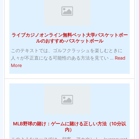
資！
ツ
明
賭
コ
博
モ
の
ン
ライブカジノオンライン無料ベット大学バスケットボー
チ
ズ
ルのおすすめ-バスケットボール
ャ
の
このテキストでは、ゴルフクラッシュを楽しむときに
ン
写
人々が不正直になる可能性のある方法を見てい ...
Read
ピ
真
about
More
オ
ラ
ン
イ
シ
ブ
ス
カ
テ
ジ
ム：
ノ
賭
オ
け
MLB野球の賭け：ゲームに賭ける正しい方法（10分以
ン
に
内）
ラ
勝