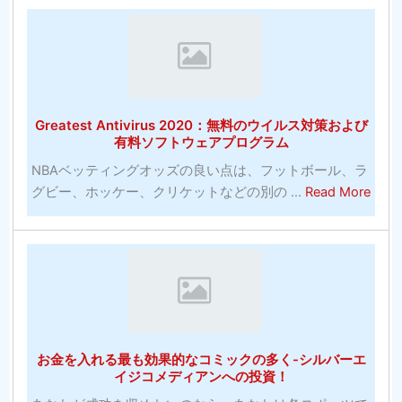
の
サ
ッ
カ
ー
Greatest Antivirus 2020：無料のウイルス対策および
賭
有料ソフトウェアプログラム
博
NBAベッティングオッズの良い点は、フットボール、ラ
サ
abou
グビー、ホッケー、クリケットなどの別の ...
Read More
イ
Grea
ト-
Antiv
何
202
を
無
探
料
す
の
べ
ウ
き
お金を入れる最も効果的なコミックの多く-シルバーエ
イ
か？
イジコメディアンへの投資！
ル