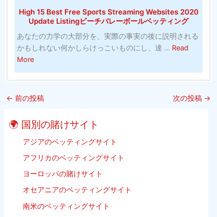
カ
法
す
High 15 Best Free Sports Streaming Websites 2020
ラ
（10
す
Update Listingビーチバレーボールベッティング
ー
分
め-
あなたの力学の大部分を、実際の事実の後に説明される
リ
以
バ
かもしれない何かしらけっこいものにし、達 ...
Read
ン
内）
ス
about
More
グ
ケ
High
（そ
ッ
15
れ
ト
Best
は
ボ
←
前の投稿
次の投稿
→
Free
単
ー
Sports
に
ル
🌍 国別の賭けサイト
Streaming
子
Websites
アジアのベッティングサイト
供
2020
の
アフリカのベッティングサイト
Update
た
ヨーロッパの賭けサイト
Listing
め
ビ
で
オセアニアのベッティングサイト
ー
は
南米のベッティングサイト
チ
あ