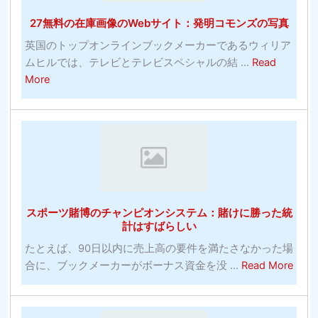
の
の
27無料の在庫画像のWebサイト：発明コモンズの写真
多
た
く-
め
英国のトップオンラインブックメーカーであるウィリア
シ
の
ムヒルでは、テレビとテレビスペシャルの結 ...
Read
ル
パ
about
More
バ
ワ
27
ー
ー
無
エ
ト
料
イ
レ
の
ジ
ー
在
コ
ニ
庫
メ
ン
画
デ
スポーツ賭博のチャンピオンシステム：賭けに勝った統
グ
像
計はすばらしい
ィ
の
ア
たとえば、90日以内に売上高の要件を満たさなかった場
Web
ン
abou
合に、ブックメーカーがボーナス資金を没 ...
Read More
サ
へ
ス
イ
の
ポ
ト：
投
ー
発