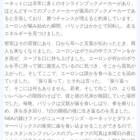
ーネットには非常に多くのオンラインブックメーカーがあり、
ほとんどすべてのブックメーカーが最高のブックメーカーであ
ると主張しており、勝つチャンスが増えると約束しています。
ユーロンが噛み始めた瞬間、バリックはかかとで回転し、走る
エネルギーを見つけました。
密室はその背後にあり、口から耳へと言葉が伝わったとき、商
人も来なくなりました。ユーロンはボウルの中でスプーンをか
き混ぜ、スープを口に持ち上げました。ユーロンが何かのボウ
ルを手に持って彼に微笑んでいるのに気づき、そこから蒸気が
上がった。そしてここで、ユーロンは誰かを食べることを認め
ていました。 「振り返って」とそれは言った。 「振り返っ
て、そこには何もありません、若者。そして向こうの、より低
いレベルへの階段のそばで、彼と彼の兄弟が格闘していた場所
でした。毎晩、バリックは父親が歯を食いしばり、拳を握りし
め、床を歩き回り、1日の睡眠の後に生き返るのを見ました。
NBAの賭けファンがニューオーリンズ・ホーネッツとダラス・
マーベリックスの衝突に歯を食い込ませることができるので、
ウェスタンカンファレンスのプレーオフの写真は水曜日の夜に