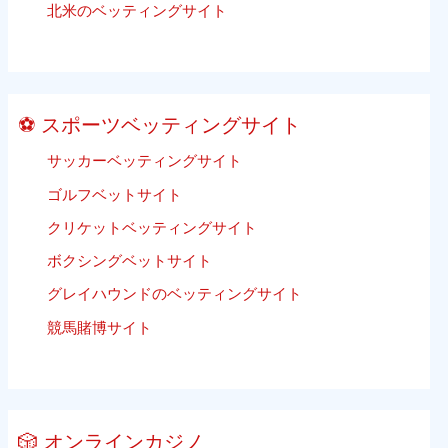
バ
北米のベッティングサイト
り
レ
ま
ー
せ
ボ
ん）
ー
⚽ スポーツベッティングサイト
ル
ベ
サッカーベッティングサイト
ッ
ゴルフベットサイト
テ
ィ
クリケットベッティングサイト
ン
ボクシングベットサイト
グ
グレイハウンドのベッティングサイト
競馬賭博サイト
🎲 オンラインカジノ