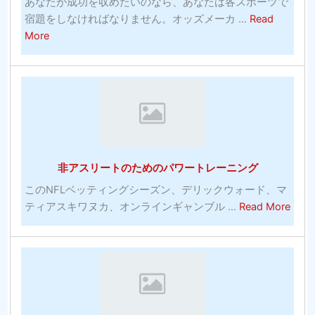
あなたが成功を収めたいのなら、あなたは各スポーツで
ス
宿題をしなければなりません。オッズメーカ ...
Read
対
about
More
策
お
お
金
よ
を
び
入
有
れ
料
る
ソ
最
フ
非アスリートのためのパワートレーニング
も
ト
効
ウ
このNFLベッティングシーズン、デリックウォード、マ
果
abou
ェ
ティアスキワヌカ、オンラインギャンブル ...
Read More
的
非
ア
な
ア
プ
コ
ス
ロ
ミ
リ
グ
ッ
ー
ラ
ク
ト
ム