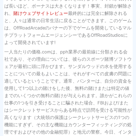
ば長いほど、ボーナスは大きくなります！事実、封鎖が解除さ
れ、
賭けウェブサイトレビュー
最終的には完全に解除される
と、人々は通常の日常生活に戻ることができます。このゲーム
は、OffRoadArcadeのバナーの下でゲームを開発しているマル
チプラットフォームエージェンシーであるOffRoadStudiosに
よって開発されています!
一人当たりの価格.comは、pph業界の最前線に分類される会
社であり、その理由については、彼らのスポーツ賭博ソフトウ
ェアが最初に頭に浮かびます。サンダルウッドの水を使用する
ことについての最もよいことは、それがすべての皮膚の問題に
適しているということです。通常、パンターは、自分の資金を
使用して1つ以上の賭けをした後、無料の賭けまたは特定の値
までのいくつかの無料の賭けが与えられます。誰かがこれらの
仕事の1つを引き受けることに騙された場合、FBIおよび/また
はシークレットサービスからある時点で訪問を受ける可能性が
高くなります（大統領の保護はシークレットサービスの1つの
機能にすぎず、その主な機能はカウンターフィッティングの処
理ですおよびその他の金融犯罪）と地元の警察。今日、インタ