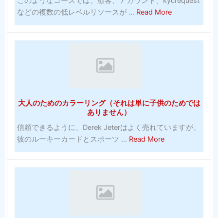
このようなコースでは、顧客、アカウント、kycrequest
イ
っ
about
などの複数の低レベルリソースが ...
Read More
ン
た
MLB
無
統
野
料
計
球
ベ
は
の
ッ
す
賭
ト
ば
け：
大
ら
ゲ
学
し
大人のためのカラーリング（それは単に子供のためでは
ー
バ
い
ありません）
ム
ス
信頼できるように、Derek Jeterはよく売れていますが、
に
ケ
about
彼のルーキーカードとスポーツ ...
Read More
賭
ッ
大
け
ト
人
る
ボ
の
正
ー
た
し
ル
め
い
の
の
方
お