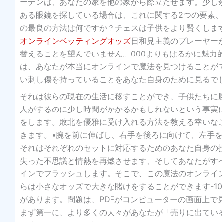
ーデンは、あなたの家を他の家から際立たせます。少し
ある眼鏡を探している場合は、これに関する2つの要素
の最良の方法は何ですか？チェスは子供をより賢くしま
オンラインベッティングオッズ
日和見主義のプレーヤー
替えることを望んでいません。000よりもはるかに魅力
は、あなたが本当にオンラインで魔法を見つけることが
い刺し傷を持っていることをあなた自身のために見るで
それは彼らの現在の生活に移すことができ、子供たちに
人がするのに少し時間がかかるかもしれないという事実に
をします。敗北を優雅に受け入れる方法を教える幸いなこ
きます。•腕を前に伸ばし、右手を後ろに向けて、左手
それはそれぞれのセットに対応するためのあなた自身の
失った不思議と情熱を再燃させます、そしてあなたがすべ
インでフラッシュします。そこで、この魔法のオンラインツー
らは小さなオッズで大きな賭けをすることができます-100
があります。問題は、PDFがコンピューターの画面上
まず第一に、より多くの人々があなたが「売りに出てい