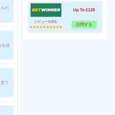
ャルの
Up To £120
レビューを読む
訪問する
金を没
を見て