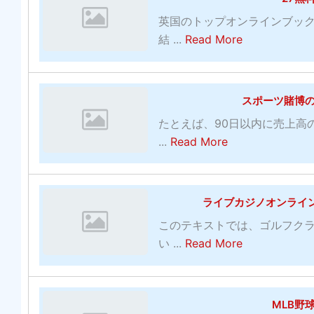
t
t
す
る
英国のトップオンラインブッ
i
非
べ
最
a
結 ...
Read More
v
ア
き
も
b
i
ス
か
効
o
r
リ
？
果
u
u
スポーツ賭博
ー
的
t
s
ト
たとえば、90日以内に売上高
な
2
2
の
a
...
Read More
コ
7
0
た
b
ミ
無
2
め
o
ッ
料
0
の
u
ク
ライブカジノオンライ
の
：
パ
t
の
在
無
このテキストでは、ゴルフク
ワ
ス
多
庫
a
料
い ...
Read More
ー
ポ
く
画
b
の
ト
ー
-
像
o
ウ
レ
ツ
シ
の
u
イ
ー
MLB野
賭
ル
W