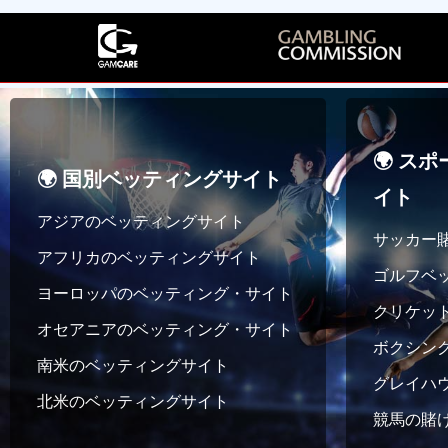
の
っ
ム
H
学
ラ
カ
た
に
i
バ
ム
ラ
統
賭
g
ス
ー
計
け
h
ケ
リ
は
る
1
ッ
ン
す
正
5
ト
グ
🌍 ス
ば
し
B
🌍 国別ベッティングサイト
ボ
（
ら
い
イト
e
ー
そ
し
方
アジアのベッティングサイト
s
ル
れ
サッカー
い
法
t
の
アフリカのベッティングサイト
は
（
ゴルフベ
F
お
単
ヨーロッパのベッティング・サイト
1
r
す
クリケッ
に
0
e
オセアニアのベッティング・サイト
す
子
ボクシン
分
e
め
南米のベッティングサイト
供
以
S
グレイハ
-
の
北米のベッティングサイト
内
p
バ
た
競馬の賭
）
o
ス
め