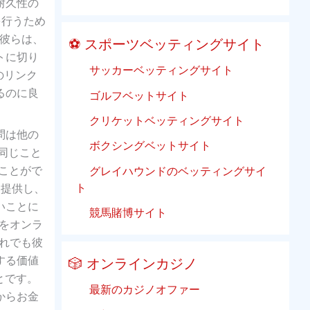
耐久性の
を行うため
彼らは、
⚽ スポーツベッティングサイト
トに切り
サッカーベッティングサイト
のリンク
るのに良
ゴルフベットサイト
クリケットベッティングサイト
問は他の
ボクシングベットサイト
同じこと
ことがで
グレイハウンドのベッティングサイ
ト
を提供し、
いことに
競馬賭博サイト
金をオンラ
それでも彼
する価値
🎲 オンラインカジノ
とです。
最新のカジノオファー
からお金