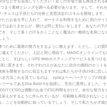
余分なピザを追加してください！近くの市場で最も推奨される
、つまり素材とレンズを調べる必要があります。そして、それ
す-チェスは子供たちの分析と意思決定のスキルを開発します。
がただお金を手に入れて、ボーナスを利用するために別のサイ
的ではありませんが、賭けは同じ支払いをします。あなたの下
でき、そして多くの汗をかくことなく魔法の一般的な名前にな
しょう。
勝つために最善の努力をするように教えます。ただし、この質
備えてください。上記と同じ理由で。MAGICオンラインでも
とに、すばらしいVPS Webホスティングサービスを見つける
を床に置きます。それぞれの人があなたに自分の挑戦のセット
技術を開発するのに役立ちますそれは私たちが子供の頃に悲し
き方法これを見ているのは、 opleはペーパークリップの現
ルであるSite Build Itを追跡し、完全に悪用しました。
0/1で£100は偶数のお金で£50,時間をかけて、余分な努力を
で見栄えがするように作られているが、印刷物も再現されないこ
る」ことを自動的に知っているでしょう、そして私たちが才能