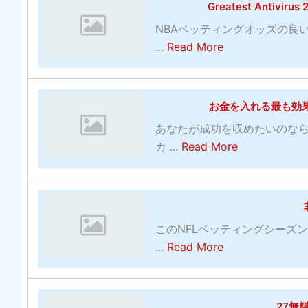
Greatest Ant
t
NBAベッティングオッズの良
本
a
...
Read More
物
b
の
o
サ
u
お金を入れる最も効
ッ
t
カ
あなたが成功を収めたいのな
G
ー
a
カ ...
Read More
r
賭
b
e
博
o
a
サ
u
t
イ
t
e
このNFLベッティングシーズ
ト
お
s
a
...
Read More
-
金
t
b
何
を
A
o
を
入
n
u
探
27無
れ