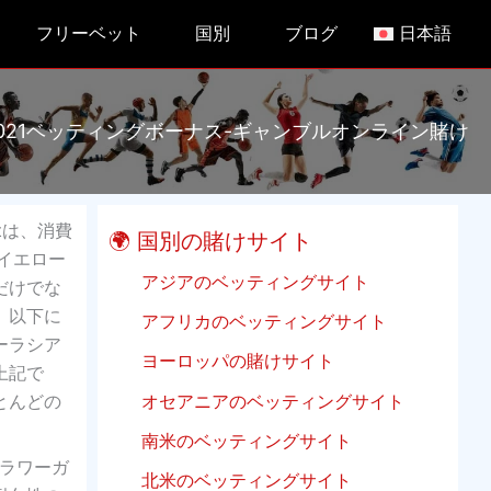
フリーベット
国別
ブログ
日本語
021ベッティングボーナス-ギャンブルオンライン賭け
tは、消費
🌍 国別の賭けサイト
イエロー
アジアのベッティングサイト
だけでな
。以下に
アフリカのベッティングサイト
ーラシア
ヨーロッパの賭けサイト
上記で
とんどの
オセアニアのベッティングサイト
南米のベッティングサイト
ラワーガ
北米のベッティングサイト