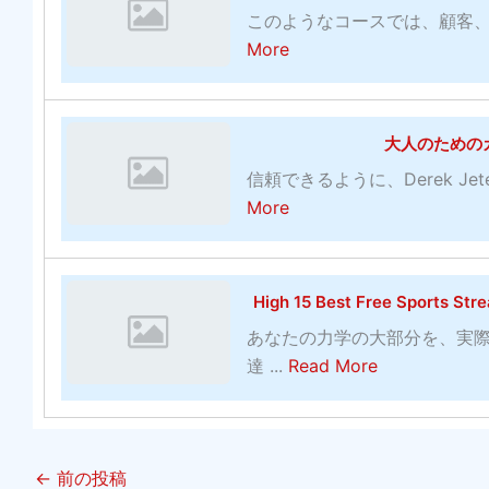
t
ル
ニ
博
バ
このようなコースでは、顧客、アカ
e
ラ
ス
ン
の
a
ー
More
b
イ
対
グ
チ
b
エ
サ
ブ
策
ャ
o
イ
イ
カ
お
ン
u
ジ
ト
大人のための
ジ
よ
ピ
t
コ
：
ノ
び
信頼できるように、Derek J
オ
M
メ
発
オ
有
a
More
ン
L
デ
明
ン
料
b
シ
B
ィ
コ
ラ
ソ
o
ス
野
ア
モ
イ
フ
u
テ
High 15 Best Free Sport
球
ン
ン
ン
ト
t
ム
の
へ
ズ
あなたの力学の大部分を、実
無
ウ
大
：
賭
の
a
の
達 ...
Read More
料
ェ
人
賭
け
投
b
写
ベ
ア
の
け
：
資
o
真
ッ
プ
た
に
ゲ
！
u
ト
ロ
め
勝
ー
←
前の投稿
t
大
グ