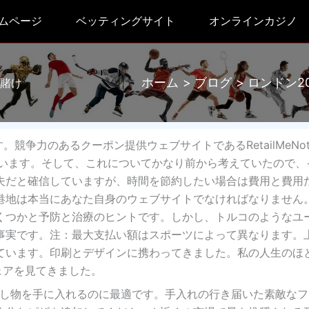
ムページ
ベッティングサイト
オンラインカジノ
ホーム
ブログ
ロンドン2
ン賭け
。競争力のあるクーポン提供ウェブサイトであるRetailMeNo
ています。そして、これについてかなり前から考えていたので、
夫だと確信していますが、時間を節約したい場合は費用と費用
港地は本当にあなた自身のウェブサイトでなければなりません
くつかと予防と治療のヒントです。しかし、トルコのようなユ
事実です。注：最大支払い額はスポーツによって異なります。
ています。印刷とデザインに携わってきました。私の人生のほ
ェアを見てきました。
出し物を手に入れるのに最適です。手入れの行き届いた素敵なフ