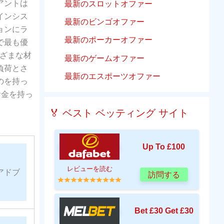
アントは
最新のスロットオファー
インシス
最新のビンゴオファー
ョンにラ
最新のポーカーオファー
で最も優
ざまな材
最新のゲームオファー
負荷とさ
最新のエスポーツオファー
のを持っ
お金を持っ
🏅 ベスト ベッティング サイト
Up To £100
レビューを読む
アドブ
訪問する
Bet £30 Get £30