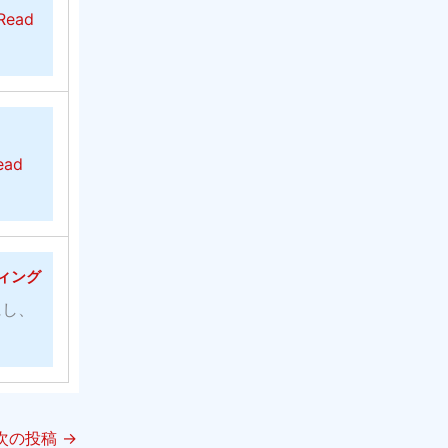
Read
ead
ッティング
にし、
次の投稿
→