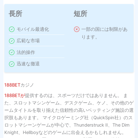
長所
短所
モバイル最適化
一部の国には制限があ
ります。
広範な市場
法的操作
迅速な撤退
188BET
カジノ
188BETが
提供するのは、スポーツだけではありません。 ま
た、スロットマシンゲーム、デスクゲーム、ケノ、その他のゲ
ームタイトルを取り揃えた信頼性の高いベッティング施設の選
択肢もあります。 マイクロゲーミング社（QuickSpin社）のス
ロットマシーンゲームが中心で、Thunderstruck II、The Dim
Knight、Hellboyなどのゲームに出会えるかもしれません。