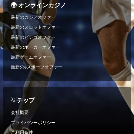
🌍 オンラインカジノ
最新のカジノオファー
最新のスロットオファー
最新のビンゴオファー
最新のポーカーオファー
最新ゲームオファー
最新のeスポーツオファー
💡
チップ
会社概要
プライバシーポリシー
ご利用条件