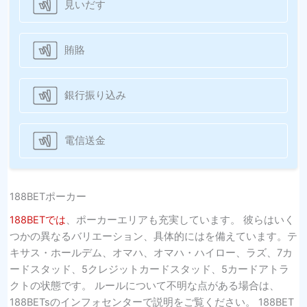
見いだす
賄賂
銀行振り込み
電信送金
188BETポーカー
188BETでは
、ポーカーエリアも充実しています。 彼らはいく
つかの異なるバリエーション、具体的にはを備えています。テ
キサス・ホールデム、オマハ、オマハ・ハイロー、ラズ、7カ
ードスタッド、5クレジットカードスタッド、5カードアトラ
クトの状態です。 ルールについて不明な点がある場合は、
188BETsのインフォセンターで説明をご覧ください。 188BET