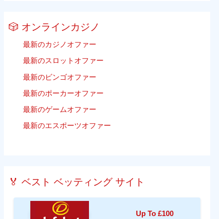
🎲 オンラインカジノ
最新のカジノオファー
最新のスロットオファー
最新のビンゴオファー
最新のポーカーオファー
最新のゲームオファー
最新のエスポーツオファー
🏅 ベスト ベッティング サイト
Up To £100