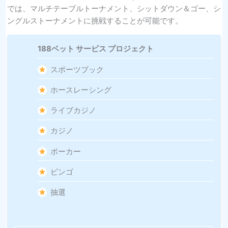
では、マルチテーブルトーナメント、シットダウン＆ゴー、シ
ングルストーナメントに挑戦することが可能です。
188ベット サービス プロジェクト
スポーツブック
ホースレーシング
ライブカジノ
カジノ
ポーカー
ビンゴ
抽選