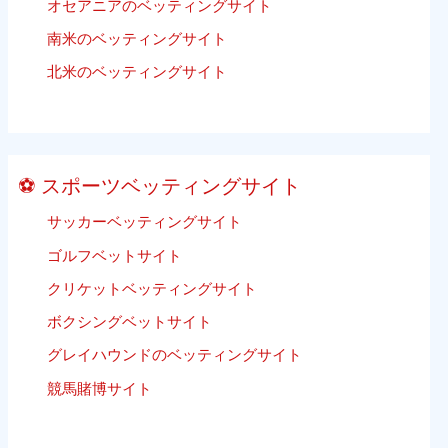
オセアニアのベッティングサイト
南米のベッティングサイト
北米のベッティングサイト
⚽ スポーツベッティングサイト
サッカーベッティングサイト
ゴルフベットサイト
クリケットベッティングサイト
ボクシングベットサイト
グレイハウンドのベッティングサイト
競馬賭博サイト