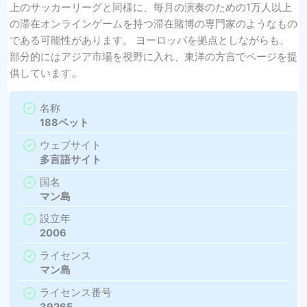
上のサッカーリーグと同様に、毎月の演奏のための1万人以上
の滞在オンラインゲームを持つ滞在賭博の専門家のようなもの
である可能性があります。 ヨーロッパを拠点としながらも、
部分的にはアジア市場を視野に入れ、東洋の方言でページを提
供しています。
名称
188ベット
ウェブサイト
多言語サイト
国名
マン島
設立年
2006
ライセンス
マン島
ライセンス番号