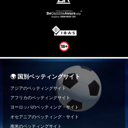
🌍 国別ベッティングサイト
アジアのベッティングサイト
アフリカのベッティングサイト
ヨーロッパのベッティング・サイト
オセアニアのベッティング・サイト
南米のベッティングサイト