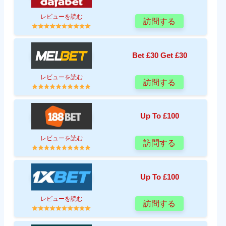
レビューを読む
訪問する
Bet £30 Get £30
レビューを読む
訪問する
Up To £100
レビューを読む
訪問する
Up To £100
レビューを読む
訪問する