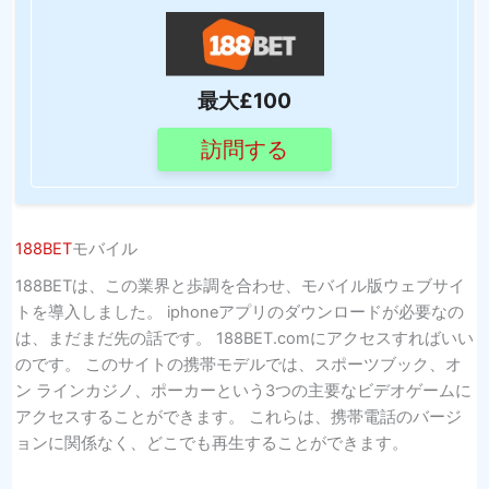
最大£100
訪問する
188BET
モバイル
188BETは、この業界と歩調を合わせ、モバイル版ウェブサイ
トを導入しました。 iphoneアプリのダウンロードが必要なの
は、まだまだ先の話です。 188BET.comにアクセスすればいい
のです。 このサイトの携帯モデルでは、スポーツブック、オ
ン ラインカジノ、ポーカーという3つの主要なビデオゲームに
アクセスすることができます。 これらは、携帯電話のバージ
ョンに関係なく、どこでも再生することができます。