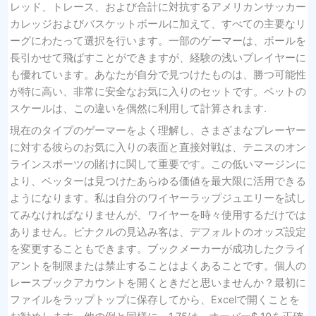
レッド、トレース、および合計に対抗するアメリカンサッカー
カレッジおよびバスケットボールに加えて、すべての主要なリ
ーグにわたって選択を行います。一部のゲーマーは、ボールを
長引かせて飛ばすことができますが、経験の浅いプレイヤーに
も優れています。あなたが自分で見つけたものは、勝つ可能性
が特に高い、非常に安全なお気に入りのセットです。ベットの
スケールは、この違いを偶然に利用して計算されます.
現在のタイプのゲーマーをよく理解し、さまざまなプレーヤー
に対する彼らのお気に入りの表面と直接対戦は、テニスのオン
ラインスポーツの賭けに関して重要です。この低いマージンに
より、ベッターは見つけたあらゆる価値を最大限に活用できる
ようになります。私は自分のワイヤーラップジュエリーを試し
てみなければなりませんが、ワイヤーを時々使用するだけでは
ありません。ピナクルの見込み客は、デフォルトのオッズ設定
を変更することもできます。ブックメーカーが成功したクライ
アントを制限または禁止することはよくあることです。個人の
レースブックアカウントを開くときだと思いませんか？最初に
ファイルをラップトップに保存してから、Excelで開くことを