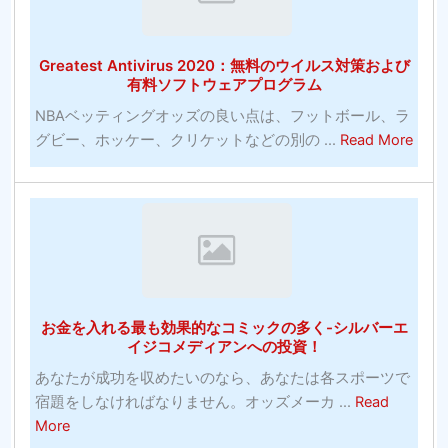
カ
ー
Greatest Antivirus 2020：無料のウイルス対策および
賭
有料ソフトウェアプログラム
博
NBAベッティングオッズの良い点は、フットボール、ラ
サ
abou
グビー、ホッケー、クリケットなどの別の ...
Read More
イ
Grea
ト-
Antiv
何
202
を
無
探
料
す
の
べ
ウ
き
お金を入れる最も効果的なコミックの多く-シルバーエ
イ
か？
イジコメディアンへの投資！
ル
あなたが成功を収めたいのなら、あなたは各スポーツで
ス
宿題をしなければなりません。オッズメーカ ...
Read
対
about
More
策