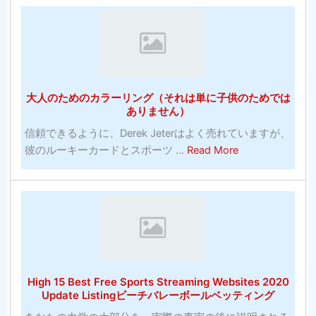
料
計
球
ベ
は
の
ッ
す
賭
ト
ば
け：
大
ら
ゲ
学
し
大人のためのカラーリング（それは単に子供のためでは
ー
バ
い
ありません）
ム
ス
信頼できるように、Derek Jeterはよく売れていますが、
に
ケ
about
彼のルーキーカードとスポーツ ...
Read More
賭
ッ
大
け
ト
人
る
ボ
の
正
ー
た
し
ル
め
い
の
の
方
お
カ
法
す
High 15 Best Free Sports Streaming Websites 2020
ラ
（10
す
Update Listingビーチバレーボールベッティング
ー
分
め-