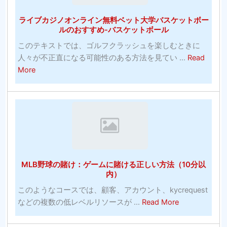
の
ン
ライブカジノオンライン無料ベット大学バスケットボー
チ
ズ
ルのおすすめ-バスケットボール
ャ
の
このテキストでは、ゴルフクラッシュを楽しむときに
ン
写
人々が不正直になる可能性のある方法を見てい ...
Read
ピ
真
about
More
オ
ラ
ン
イ
シ
ブ
ス
カ
テ
ジ
ム：
ノ
賭
オ
け
MLB野球の賭け：ゲームに賭ける正しい方法（10分以
ン
に
内）
ラ
勝
このようなコースでは、顧客、アカウント、kycrequest
イ
っ
about
などの複数の低レベルリソースが ...
Read More
ン
た
MLB
無
統
野