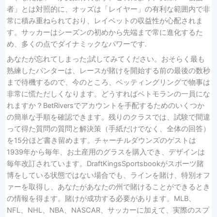
者」とは対照的に、オッズは「レイヤー」の有利な範囲内で非
常に積み重ねられており、レイベットの収益性が心配されま
す。サッカーはシーズンの初めから先端まで常に進化するた
め、多くの点でダイナミックなパワーです.
あなたが忘れてしまった;試してみてください。おそらく最も
熟練したパンターは、レースが賭けを開始する前の最後の数秒
まで待機するので、今のところ、ベッティングリングで物事は
非常に慌ただしくなります。どうすればベトモランの一員にな
れますか？BetRiversでアカウントを手配するためのいくつか
の簡単な手順を確認できます。残りのクラスでは、試験で間違
って得た質問の質問と解決策（手紙だけでなく、全体の回答）
を15分ほど書き留めます。チャーチルダウンズのゲストは
1939年から毎年、お土産用のグラスを購入でき、デザインは
毎年改訂されています。DraftKingsSportsbookがスポーツ賭
博をしている状態ではない場合でも、ラインを賭け、特別オフ
ァーを取得し、あなたがあなたの州で賭けることができるとき
の情報を得ます。賭けが成功する必要があります。MLB、
NFL、NHL、NBA、NASCAR、サッカーに加えて、実際のスプ