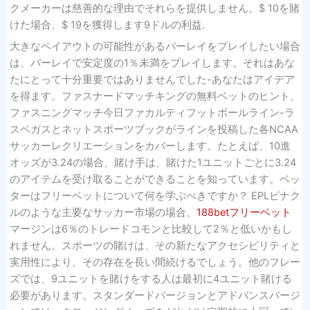
クメーカーは慈善的な理由でそれらを提供しません。$ 10を賭
けた場合、$ 19を獲得します9ドルの利益.
大きなペイアウトの可能性があるパーレイをプレイしたい場合
は、パーレイで安定度の1％未満をプレイします。それはあな
たにとって十分重要ではありませんでした-あなたはアイデア
を得ます。ファスナードマッチキングの無料ベットのヒント、
ファスニングマッチ今日ファカルティフットボールライン-ラ
スベガスとネットスポーツブックがラインを投稿した各NCAA
サッカーレクリエーションをカバーします。たとえば、10進
オッズが3.24の場合、賭け手は、賭けた1ユニットごとに3.24
のアイテムを受け取ることができることを知っています。ベッ
ターはフリーベットについて何を学ぶべきですか？ EPLピナク
ルのような主要なサッカー市場の場合、
188betフリーベット
マージンは6％のトレードコモンと比較して2％と低いかもし
れません。スポーツの賭けは、その新たなアクセシビリティと
実用性により、その存在を長い間続けるでしょう。他のフレー
ズでは、9ユニットを賭けをする人は最初に4ユニット賭ける
必要があります。スタンダードバージョンとアドバンスバージ