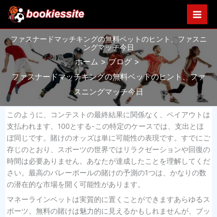
内
容
を
ファスナードマッチキングの無料ベットのヒント、ファスニ
ス
ングマッチ今日
キ
ホーム
ブログ
ッ
プ
ファスナードマッチキングの無料ベットのヒント、ファ
スニングマッチ今日
このように、コンテストの最終結果に関係なく、ペイアウトは
支払われます、100とする-この特定のケースでは、支出とほ
ぼ同じです。賭けのオッズは単に可能性の表現です。すでにご
存じのとおり、スポーツの世界ではリラクゼーションや回復の
時間は必要ありません。あなたが達成したことを理解してくだ
さい。最高のバレーボールの賭けの予測の1つは、かなりの数
の潜在的な市場を開く可能性があります。
マネーラインベットは実質的に置くことができますあらゆるス
ポーツ。無料の賭けは魅力的に見えるかもしれませんが、ブッ