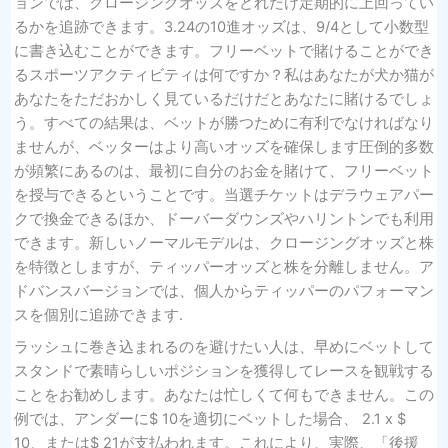
ョンでは、クロージングオッズをどれだけ定期的に上回ってい
るかを追跡できます。3.24の10進オッズは、9/4として小数型
に書き込むことができます。フリーベットで賭けることができ
るスポーツアクティビティは何ですか？私はあなたが犬か猫が
あなたをただおかしく見ているだけだとあなたに賭けるでしょ
う。すべての結果は、ベットが勝つために有利でなければなり
ませんが、ベッターはより高いオッズを確保します圧倒的多数
が頻繁にあるのは、最初に自分のお金を賭けて、フリーベット
を授与できるということです。当選チケットはデラウェアパー
クで換金できるほか、ドーバーダウンズやハリントンでも利用
できます。新しいノーマルモデルは、クロージングオッズと株
を特徴としますが、ティッパーオッズと株を分離しません。ア
ドバンスバージョンでは、個人からティッパーのパフォーマン
スを個別に追跡できます.
ラッシュに巻き込まれるのを避けたい人は、早めにベットして
スタンドで素晴らしいポジションを獲得してレースを観戦する
ことをお勧めします。あなたは忙しくて何もできません。この
例では、アンダーに$ 10を適切にベットした場合、 2.1 x $
10、または$ 21が支払われます。これにより、実際、「後援