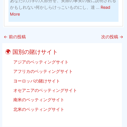
あなたの力学の大部分を、実際の事実の後に説明される
リ
以
バ
かもしれない何かしらけっこいものにし、達 ...
Read
ン
内）
ス
about
More
グ
ケ
High
（そ
ッ
15
れ
ト
Best
は
ボ
←
前の投稿
次の投稿
→
Free
単
ー
Sports
に
ル
🌍 国別の賭けサイト
Streaming
子
Websites
アジアのベッティングサイト
供
2020
の
アフリカのベッティングサイト
Update
た
ヨーロッパの賭けサイト
Listing
め
ビ
で
オセアニアのベッティングサイト
ー
は
南米のベッティングサイト
チ
あ
バ
北米のベッティングサイト
り
レ
ま
ー
せ