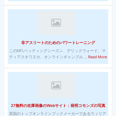
お
お
金
よ
を
び
入
有
れ
料
る
ソ
最
フ
非アスリートのためのパワートレーニング
も
ト
効
ウ
このNFLベッティングシーズン、デリックウォード、マ
果
abou
ェ
ティアスキワヌカ、オンラインギャンブル ...
Read More
的
非
ア
な
ア
プ
コ
ス
ロ
ミ
リ
グ
ッ
ー
ラ
ク
ト
ム
の
の
27無料の在庫画像のWebサイト：発明コモンズの写真
多
た
く-
め
英国のトップオンラインブックメーカーであるウィリア