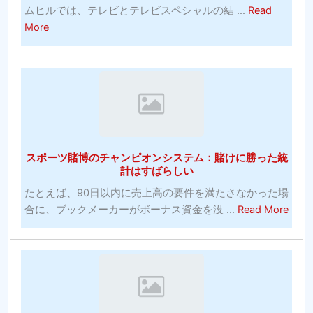
シ
の
ムヒルでは、テレビとテレビスペシャルの結 ...
Read
ル
パ
about
More
バ
ワ
27
ー
ー
無
エ
ト
料
イ
レ
の
ジ
ー
在
コ
ニ
庫
メ
ン
画
デ
スポーツ賭博のチャンピオンシステム：賭けに勝った統
グ
像
計はすばらしい
ィ
の
ア
たとえば、90日以内に売上高の要件を満たさなかった場
Web
ン
abou
合に、ブックメーカーがボーナス資金を没 ...
Read More
サ
へ
ス
イ
の
ポ
ト：
投
ー
発
資！
ツ
明
賭
コ
博
モ