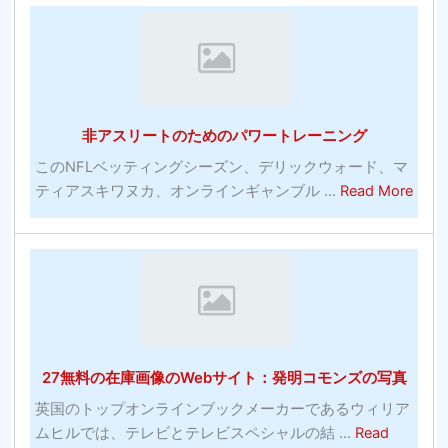
を
び
入
有
れ
料
る
ソ
最
フ
非アスリートのためのパワートレーニング
も
ト
効
ウ
このNFLベッティングシーズン、デリックウォード、マ
果
abou
ェ
ティアスキワヌカ、オンラインギャンブル ...
Read More
的
非
ア
な
ア
プ
コ
ス
ロ
ミ
リ
グ
ッ
ー
ラ
ク
ト
ム
の
の
27無料の在庫画像のWebサイト：発明コモンズの写真
多
た
く-
め
英国のトップオンラインブックメーカーであるウィリア
シ
の
ムヒルでは、テレビとテレビスペシャルの結 ...
Read