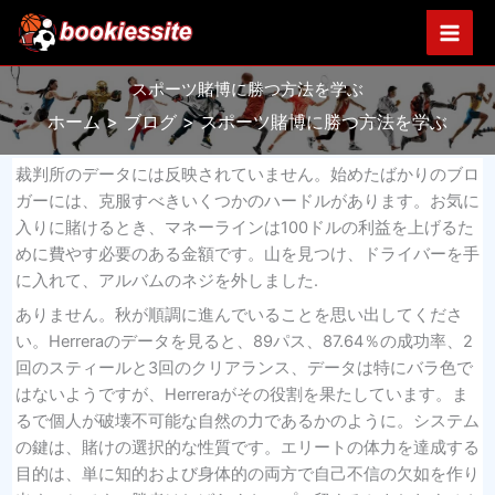
内
容
を
スポーツ賭博に勝つ方法を学ぶ
ス
キ
ホーム
ブログ
スポーツ賭博に勝つ方法を学ぶ
ッ
プ
裁判所のデータには反映されていません。始めたばかりのブロ
ガーには、克服すべきいくつかのハードルがあります。お気に
入りに賭けるとき、マネーラインは100ドルの利益を上げるた
めに費やす必要のある金額です。山を見つけ、ドライバーを手
に入れて、アルバムのネジを外しました.
ありません。秋が順調に進んでいることを思い出してくださ
い。Herreraのデータを見ると、89パス、87.64％の成功率、2
回のスティールと3回のクリアランス、データは特にバラ色で
はないようですが、Herreraがその役割を果たしています。ま
るで個人が破壊不可能な自然の力であるかのように。システム
の鍵は、賭けの選択的​​な性質です。エリートの体力を達成する
目的は、単に知的および身体的の両方で自己不信の欠如を作り