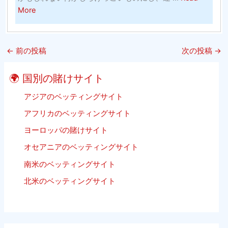
内）
ス
about
More
グ
ケ
High
（そ
ッ
15
れ
ト
Best
は
ボ
←
前の投稿
次の投稿
→
Free
単
ー
Sports
に
ル
🌍 国別の賭けサイト
Streaming
子
Websites
アジアのベッティングサイト
供
2020
の
アフリカのベッティングサイト
Update
た
ヨーロッパの賭けサイト
Listing
め
ビ
で
オセアニアのベッティングサイト
ー
は
南米のベッティングサイト
チ
あ
バ
北米のベッティングサイト
り
レ
ま
ー
せ
ボ
ん）