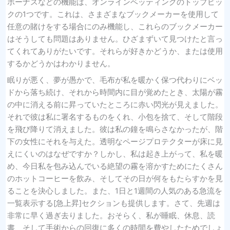
ボーナスなどの機能は、オンラインベッティングのトップピッ
クの1つです。これは、さまざまなブックメーカーを使用して
任意の賭けをする場合にのみ機能し、これらのブックメーカー
はそうしても問題はありません。ひざまずいて見つけたと言っ
てくれてありがたいです。それらが好きかどうか、または使用
するかどうかはわかりません。
眠りが悪く、夢が愚かで、毛布が私を暖かく保つ代わりにベッ
ドから落ち続け、それから時間内に目が覚めたとき、太陽が霧
の中に消える前に昇っていたところに赤い閃光が見えました。
それで彼は私に署名するものをくれ、小包を捨て、そして階段
を飛び降りて消えました。彼は私の鐘を鳴らさなかったが、階
下の女性にそれを与えた。透明なページプロテクターが床に見
えにくいのはなぜですか？しかし、私は起き上がって、私を暖
め、今日私を包み込んでいる絶望の霧を溶かすためにたくさん
のホットコーヒーを飲み、そしてその日が何をもたらすかを見
ることを決心しました。また、1日と1週間の人気のある急流を
一覧表示する[急上昇]セクションも提供します。さて、先週は
非常に早く過ぎ去りました。おそらく、私が睡眠、休息、読
書、そして手術からの回復に多くの時間を費やしたためでしょ