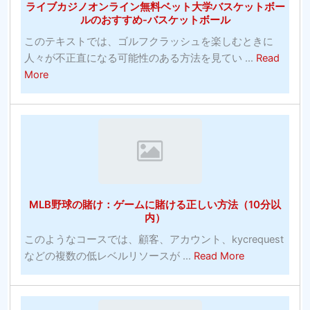
ライブカジノオンライン無料ベット大学バスケットボー
チ
ズ
ルのおすすめ-バスケットボール
ャ
の
このテキストでは、ゴルフクラッシュを楽しむときに
ン
写
人々が不正直になる可能性のある方法を見てい ...
Read
ピ
真
about
More
オ
ラ
ン
イ
シ
ブ
ス
カ
テ
ジ
ム：
ノ
賭
オ
け
MLB野球の賭け：ゲームに賭ける正しい方法（10分以
ン
に
内）
ラ
勝
このようなコースでは、顧客、アカウント、kycrequest
イ
っ
about
などの複数の低レベルリソースが ...
Read More
ン
た
MLB
無
統
野
料
計
球
ベ
は