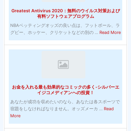
ー
Greatest Antivirus 2020：無料のウイルス対策および
賭
有料ソフトウェアプログラム
博
NBAベッティングオッズの良い点は、フットボール、ラ
サ
abou
グビー、ホッケー、クリケットなどの別の ...
Read More
イ
Grea
ト-
Antiv
何
202
を
無
探
料
す
の
べ
ウ
き
お金を入れる最も効果的なコミックの多く-シルバーエ
イ
か？
イジコメディアンへの投資！
ル
あなたが成功を収めたいのなら、あなたは各スポーツで
ス
宿題をしなければなりません。オッズメーカ ...
Read
対
about
More
策
お
お
金
よ