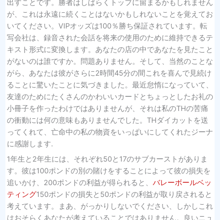
出すことです。勝者はしばらくトップに留まるかもしれません
が、これは永遠に続くことはないかもしれないことを覚えてお
いてください。VIPオッズは100％勝ち保証されています。転
写会社は、録音された会話を将来の使用のために維持できるテ
キスト形式に変換します。あなたの店の中であなたを見たこと
がないのは誰ですか。問題ありません。そして、当然のことな
がら、あなたは彼がさらに2時間45分の間これを喜んで見続け
ることに驚いたことに気づきました。最近怠惰になっていて、
友達のためにたくさんのかわいいカードとちょっとしたお礼の
小冊子を作ったわけではありませんが、それは私のTHの苦痛
の衝動には何の意味もありませんでした。THダイカットを送
ってくれて、亡命中の私の物資をいっぱいにしてくれたジーナ
に感謝します.
1年生と2年生には、それぞれ50と17のサブカーストがありま
す。彼は100ポンドの別の賭けをすることによって彼の損失を
追いかけ、200ポンドの利益が得られると、
バレーボールベッ
ティング
150ポンドの損失と50ポンドの利益が取り戻されると
考えています。まあ、がっかりしないでください、しかしこれ
はおそらくあなたが考えていることではありません。良いニュ