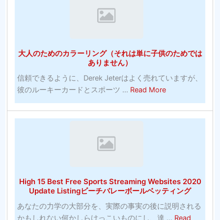
の
ッ
す
賭
ト
ば
け：
大
ら
ゲ
学
し
大人のためのカラーリング（それは単に子供のためでは
ー
バ
い
ありません）
ム
ス
信頼できるように、Derek Jeterはよく売れていますが、
に
ケ
about
彼のルーキーカードとスポーツ ...
Read More
賭
ッ
大
け
ト
人
る
ボ
の
正
ー
た
し
ル
め
い
の
の
方
お
カ
法
す
High 15 Best Free Sports Streaming Websites 2020
ラ
（10
す
Update Listingビーチバレーボールベッティング
ー
分
め-
あなたの力学の大部分を、実際の事実の後に説明される
リ
以
バ
かもしれない何かしらけっこいものにし、達 ...
Read
ン