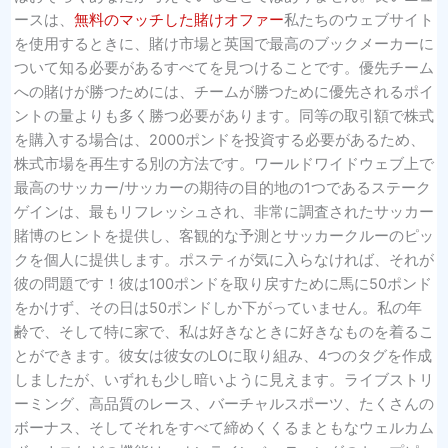
ースは、
無料のマッチした賭けオファー
私たちのウェブサイト
を使用するときに、賭け市場と英国で最高のブックメーカーに
ついて知る必要があるすべてを見つけることです。優先チーム
への賭けが勝つためには、チームが勝つために優先されるポイ
ントの量よりも多く勝つ必要があります。同等の取引額で株式
を購入する場合は、2000ポンドを投資する必要があるため、
株式市場を再生する別の方法です。ワールドワイドウェブ上で
最高のサッカー/サッカーの期待の目的地の1つであるステーク
ゲインは、最もリフレッシュされ、非常に調査されたサッカー
賭博のヒントを提供し、客観的な予測とサッカークルーのピッ
クを個人に提供します。ポスティが気に入らなければ、それが
彼の問題です！彼は100ポンドを取り戻すために馬に50ポンド
をかけず、その日は50ポンドしか下がっていません。私の年
齢で、そして特に家で、私は好きなときに好きなものを着るこ
とができます。彼女は彼女のLOに取り組み、4つのタグを作成
しましたが、いずれも少し暗いように見えます。ライブストリ
ーミング、高品質のレース、バーチャルスポーツ、たくさんの
ボーナス、そしてそれをすべて締めくくるまともなウェルカム