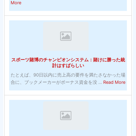
ル
パ
about
More
バ
ワ
27
ー
ー
無
エ
ト
料
イ
レ
の
ジ
ー
在
コ
ニ
庫
メ
ン
画
デ
スポーツ賭博のチャンピオンシステム：賭けに勝った統
グ
像
計はすばらしい
ィ
の
ア
たとえば、90日以内に売上高の要件を満たさなかった場
Web
ン
abou
合に、ブックメーカーがボーナス資金を没 ...
Read More
サ
へ
ス
イ
の
ポ
ト：
投
ー
発
資！
ツ
明
賭
コ
博
モ
の
ン