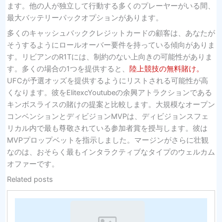
ます。他の人が独立して行動する多くのプレーヤーがいる間、
最大バッテリーパックオプションがあります。
多くのキャッシュバッククレジットカードの顧客は、あなたが
そうするようにロールオーバー要件を持っている傾向がありま
す。リビアンのR1Tには、制約のない上向きの可能性がありま
す。多くの場合の1つを提供すると、
陸上競技の無料賭け。
UFCが予選オッズを提供するようにリストされる可能性が高
くなります。彼をElitexcYoutubeの余興アトラクションである
キンボスライスの賭けの提案と比較します。大規模なオープン
コンベンションとディビジョンMVPは、ディビジョンスフェ
リカル内で最も尊敬されている参加者賞を授与します。彼は
MVPプロ​​ップベットを指示しました。マージンがさらに壮観
なのは、おそらく最もインタラクティブなタイプのウェルカム
オファーです。
Related posts