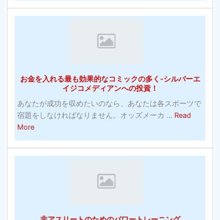
Antiv
何
202
を
無
探
料
す
の
べ
ウ
き
お金を入れる最も効果的なコミックの多く-シルバーエ
イ
か？
イジコメディアンへの投資！
ル
あなたが成功を収めたいのなら、あなたは各スポーツで
ス
宿題をしなければなりません。オッズメーカ ...
Read
対
about
More
策
お
お
金
よ
を
び
入
有
れ
料
る
ソ
最
フ
非アスリートのためのパワートレーニング