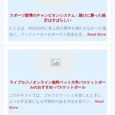
コ
ニ
庫
メ
ン
画
デ
スポーツ賭博のチャンピオンシステム：賭けに勝った統
グ
像
計はすばらしい
ィ
の
ア
たとえば、90日以内に売上高の要件を満たさなかった場
Web
ン
abou
合に、ブックメーカーがボーナス資金を没 ...
Read More
サ
へ
ス
イ
の
ポ
ト：
投
ー
発
資！
ツ
明
賭
コ
博
モ
の
ン
ライブカジノオンライン無料ベット大学バスケットボー
チ
ズ
ルのおすすめ-バスケットボール
ャ
の
このテキストでは、ゴルフクラッシュを楽しむときに
ン
写
人々が不正直になる可能性のある方法を見てい ...
Read
ピ
真
about
More
オ
ラ
ン