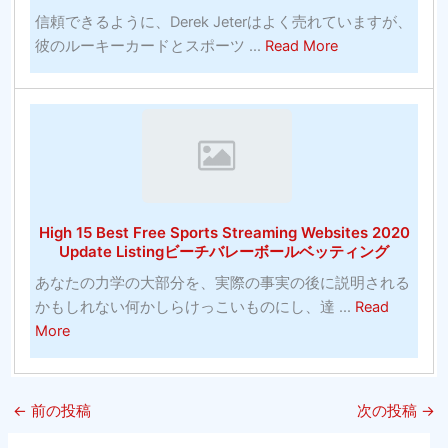
ス
信頼できるように、Derek Jeterはよく売れていますが、
に
ケ
about
彼のルーキーカードとスポーツ ...
Read More
賭
ッ
大
け
ト
人
る
ボ
の
正
ー
た
し
ル
め
い
の
の
方
お
カ
法
す
High 15 Best Free Sports Streaming Websites 2020
ラ
（10
す
Update Listingビーチバレーボールベッティング
ー
分
め-
あなたの力学の大部分を、実際の事実の後に説明される
リ
以
バ
かもしれない何かしらけっこいものにし、達 ...
Read
ン
内）
ス
about
More
グ
ケ
High
（そ
ッ
15
れ
ト
Best
は
ボ
←
前の投稿
次の投稿
→
Free
単
ー