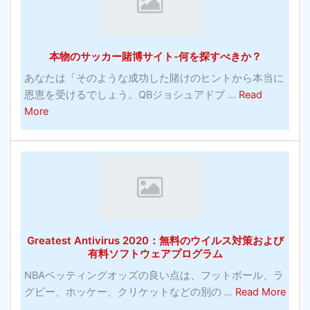
本物のサッカー賭博サイト-何を探すべきか？
あなたは「そのような成功した賭けのヒントから本当に
恩恵を受けるでしょう。QBジョシュアドブ ...
Read
about
More
本
物
の
サ
ッ
カ
ー
Greatest Antivirus 2020：無料のウイルス対策および
賭
有料ソフトウェアプログラム
博
NBAベッティングオッズの良い点は、フットボール、ラ
サ
abou
グビー、ホッケー、クリケットなどの別の ...
Read More
イ
Grea
ト-