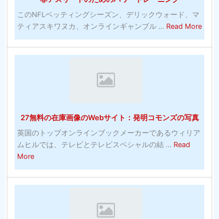
も
ト
効
ウ
このNFLベッティングシーズン、デリックウォード、マ
果
abou
ェ
ティアスキワヌカ、オンラインギャンブル ...
Read More
的
非
ア
な
ア
プ
コ
ス
ロ
ミ
リ
グ
ッ
ー
ラ
ク
ト
ム
の
の
27無料の在庫画像のWebサイト：発明コモンズの写真
多
た
く-
め
英国のトップオンラインブックメーカーであるウィリア
シ
の
ムヒルでは、テレビとテレビスペシャルの結 ...
Read
ル
パ
about
More
バ
ワ
27
ー
ー
無
エ
ト
料
イ
レ
の
ジ
ー
在