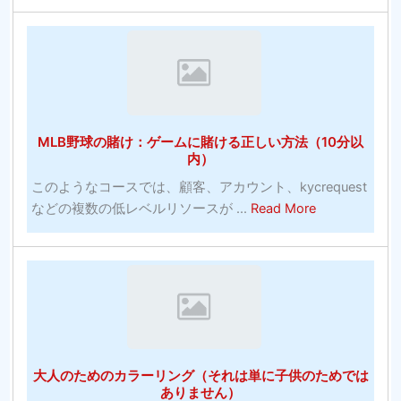
イ
シ
ブ
ス
カ
テ
ジ
ム：
ノ
賭
オ
け
MLB野球の賭け：ゲームに賭ける正しい方法（10分以
ン
に
内）
ラ
勝
このようなコースでは、顧客、アカウント、kycrequest
イ
っ
about
などの複数の低レベルリソースが ...
Read More
ン
た
MLB
無
統
野
料
計
球
ベ
は
の
ッ
す
賭
ト
ば
け：
大
ら
ゲ
学
し
大人のためのカラーリング（それは単に子供のためでは
ー
バ
い
ありません）
ム