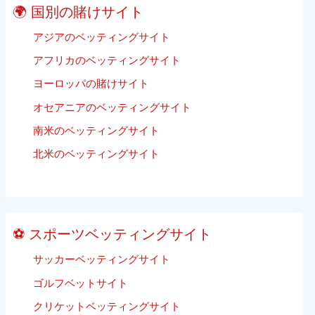
Sports
に
ル
🌍 国別の賭けサイト
Streaming
子
Websites
アジアのベッティングサイト
供
2020
の
アフリカのベッティングサイト
Update
た
ヨーロッパの賭けサイト
Listing
め
ビ
で
オセアニアのベッティングサイト
ー
は
南米のベッティングサイト
チ
あ
バ
北米のベッティングサイト
り
レ
ま
ー
せ
ボ
ん）
ー
⚽ スポーツベッティングサイト
ル
ベ
サッカーベッティングサイト
ッ
ゴルフベットサイト
テ
ィ
クリケットベッティングサイト