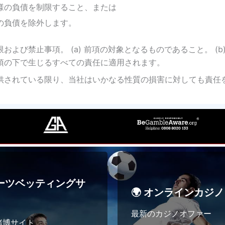
様の負債を制限すること、または
の負債を除外します。
び禁止事項。 (a) 前項の対象となるものであること。 (b)
項の下で生じるすべての責任に適用されます。
供されている限り、当社はいかなる性質の損害に対しても責任
ポーツベッティングサ
🌍 オンラインカジノ
最新のカジノオファー
賭博サイト