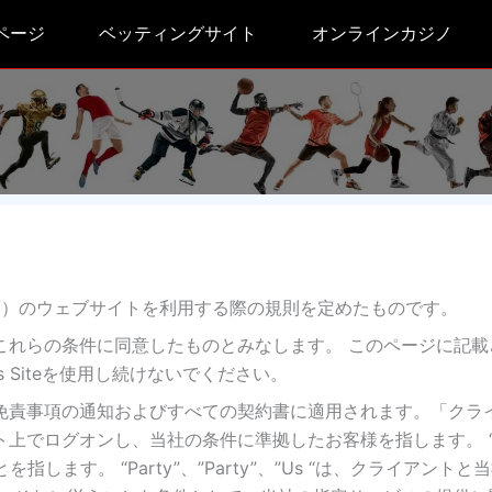
ページ
ベッティングサイト
オンラインカジノ
te.com/）のウェブサイトを利用する際の規則を定めたものです。
これらの条件に同意したものとみなします。 このページに記載
 Siteを使用し続けないでください。
免責事項の通知およびすべての契約書に適用されます。「クラ
上でログオンし、当社の条件に準拠したお客様を指します。 “
 “は、当社のことを指します。 “Party”、”Party”、”Us “は、クライアン