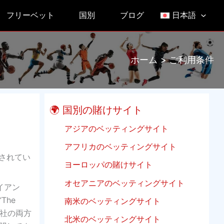
フリーベット
国別
ブログ
日本語
ホーム
ご利用条件
🌍 国別の賭けサイト
アジアのベッティングサイト
アフリカのベッティングサイト
されてい
ヨーロッパの賭けサイト
オセアニアのベッティングサイト
イアン
The
南米のベッティングサイト
トと当社の両方
北米のベッティングサイト