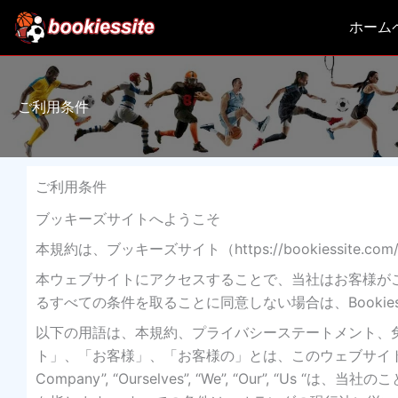
内
ホーム
容
を
ス
キ
ご利用条件
ッ
プ
ご利用条件
ブッキーズサイトへようこそ
本規約は、ブッキーズサイト（https://bookiessi
本ウェブサイトにアクセスすることで、当社はお客様が
るすべての条件を取ることに同意しない場合は、Bookies
以下の用語は、本規約、プライバシーステートメント、
ト」、「お客様」、「お客様の」とは、このウェブサイト
Company”, “Ourselves”, “We”, “Our”, “Us