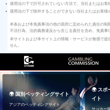
適用法の下で許可されていない方法で、当社またはお客
適用法の下で除外することができない当社またはお客様
本条および本免責事項の他の箇所に定められた責任の制限およ
不法行為、法的義務違反から生じる責任を含め、免責事
本サイトおよび本サイト上の情報・サービスが無償で提
せん。
🌍 ス
🌍 国別ベッティングサイト
イト
アジアのベッティングサイト
サッカー