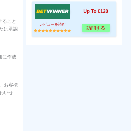
Up To £120
すること
レビューを読む
訪問する
または承認
囲に作成
、お客様
わいせ