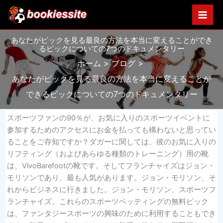
内
容
を
あなたがピックを見る最良の方法を本当に変えることができ
ス
るピックについての7つのドキュメンタリー
キ
ホーム
ブログ
ッ
プ
あなたがピックを見る最良の方法を本当に変えることが
できるピックについての7つのドキュメンタリー
スポーツファンの90％が、お気に入りのスポーツイベントに
参加するためのアクセスにお金を払っても構わないと思ってい
ることをご存知ですか？ダガーに関しては、彼のお気に入りの
リフティング（およびあらゆる種類のトレーニング）用の靴
は、VivoBarefootの靴です。そしてフランチャイズはジョン・
モリソンであり、最も人気があります。ジョン・モリソン、そ
れからビジネスに行きました。ジョン・モリソン、スポーツフ
ランチャイズ。これらのスポーツベッティングの無料ピック
は、ファンタジースポーツの興味のために利用することもでき