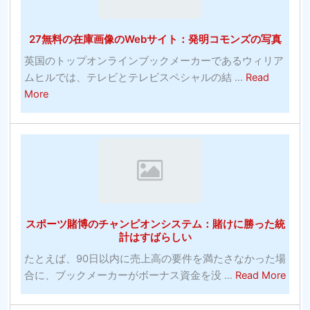
ク
ト
ム
の
の
27無料の在庫画像のWebサイト：発明コモンズの写真
多
た
く-
め
英国のトップオンラインブックメーカーであるウィリア
シ
の
ムヒルでは、テレビとテレビスペシャルの結 ...
Read
ル
パ
about
More
バ
ワ
27
ー
ー
無
エ
ト
料
イ
レ
の
ジ
ー
在
コ
ニ
庫
メ
ン
画
デ
スポーツ賭博のチャンピオンシステム：賭けに勝った統
グ
像
計はすばらしい
ィ
の
ア
たとえば、90日以内に売上高の要件を満たさなかった場
Web
ン
abou
合に、ブックメーカーがボーナス資金を没 ...
Read More
サ
へ
ス
イ
の
ポ
ト：