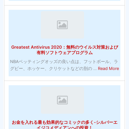
物
の
サ
ッ
カ
ー
Greatest Antivirus 2020：無料のウイルス対策および
賭
有料ソフトウェアプログラム
博
NBAベッティングオッズの良い点は、フットボール、ラ
サ
abou
グビー、ホッケー、クリケットなどの別の ...
Read More
イ
Grea
ト-
Antiv
何
202
を
無
探
料
す
の
べ
ウ
き
お金を入れる最も効果的なコミックの多く-シルバーエ
イ
か？
イジコメディアンへの投資！