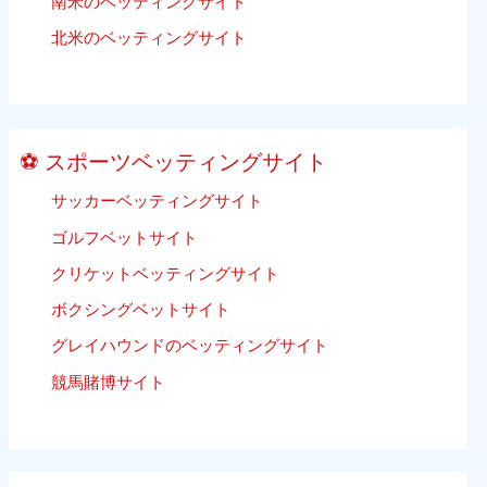
南米のベッティングサイト
チ
あ
バ
北米のベッティングサイト
り
レ
ま
ー
せ
ボ
ん）
ー
⚽ スポーツベッティングサイト
ル
ベ
サッカーベッティングサイト
ッ
ゴルフベットサイト
テ
ィ
クリケットベッティングサイト
ン
ボクシングベットサイト
グ
グレイハウンドのベッティングサイト
競馬賭博サイト