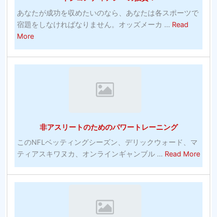
ル
あなたが成功を収めたいのなら、あなたは各スポーツで
ス
宿題をしなければなりません。オッズメーカ ...
Read
対
about
More
策
お
お
金
よ
を
び
入
有
れ
料
る
ソ
最
フ
非アスリートのためのパワートレーニング
も
ト
効
ウ
このNFLベッティングシーズン、デリックウォード、マ
果
abou
ェ
ティアスキワヌカ、オンラインギャンブル ...
Read More
的
非
ア
な
ア
プ
コ
ス
ロ
ミ
リ
グ
ッ
ー
ラ