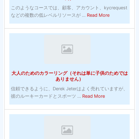
ラ
勝
このようなコースでは、顧客、アカウント、kycrequest
イ
っ
about
などの複数の低レベルリソースが ...
Read More
ン
た
MLB
無
統
野
料
計
球
ベ
は
の
ッ
す
賭
ト
ば
け：
大
ら
ゲ
学
し
大人のためのカラーリング（それは単に子供のためでは
ー
バ
い
ありません）
ム
ス
信頼できるように、Derek Jeterはよく売れていますが、
に
ケ
about
彼のルーキーカードとスポーツ ...
Read More
賭
ッ
大
け
ト
人
る
ボ
の
正
ー
た
し
ル
め
い
の