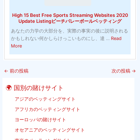
の
方
お
カ
法
す
High 15 Best Free Sports Streaming Websites 2020
ラ
（10
す
Update Listingビーチバレーボールベッティング
ー
分
め-
あなたの力学の大部分を、実際の事実の後に説明される
リ
以
バ
かもしれない何かしらけっこいものにし、達 ...
Read
ン
内）
ス
about
More
グ
ケ
High
（そ
ッ
15
れ
ト
Best
は
ボ
←
前の投稿
次の投稿
→
Free
単
ー
Sports
に
ル
🌍 国別の賭けサイト
Streaming
子
Websites
アジアのベッティングサイト
供
2020
の
アフリカのベッティングサイト
Update
た
ヨーロッパの賭けサイト
Listing
め
ビ
で
オセアニアのベッティングサイト
ー
は