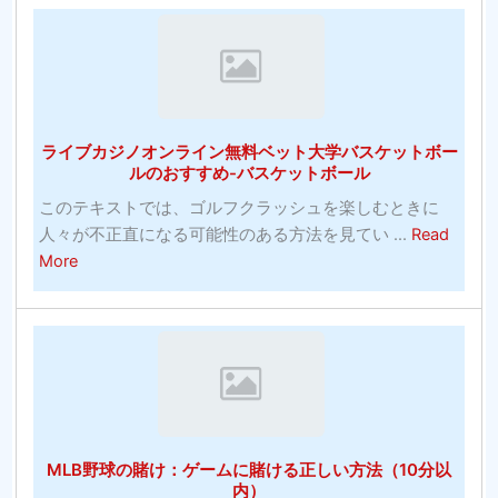
投
ー
発
資！
ツ
明
賭
コ
博
モ
の
ン
ライブカジノオンライン無料ベット大学バスケットボー
チ
ズ
ルのおすすめ-バスケットボール
ャ
の
このテキストでは、ゴルフクラッシュを楽しむときに
ン
写
人々が不正直になる可能性のある方法を見てい ...
Read
ピ
真
about
More
オ
ラ
ン
イ
シ
ブ
ス
カ
テ
ジ
ム：
ノ
賭
オ
け
MLB野球の賭け：ゲームに賭ける正しい方法（10分以
ン
に
内）