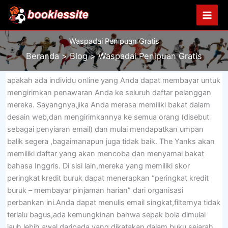
Lewati
ke
konten
Waspadai Penipuan Gratis
Beranda
Blog
Waspadai Penipuan Gratis
apakah ada individu online yang Anda dapat membayar untuk
mengirimkan penawaran Anda ke seluruh daftar pelanggan
mereka. Sayangnya,jika Anda merasa memiliki bakat dalam
desain web,dan mengirimkannya ke semua orang (disebut
sebagai penyiaran email) dan mulai mendapatkan umpan
balik segera ,bagaimanapun juga tidak baik. The Yanks akan
memiliki daftar yang akan mencoba dan menyamai bakat
bahasa Inggris. Di sisi lain,mereka yang memiliki skor
peringkat kredit buruk dapat menerapkan “peringkat kredit
buruk – membayar pinjaman harian” dari organisasi
perbankan ini.Anda dapat menulis email singkat,filternya tidak
terlalu bagus,ada kemungkinan bahwa sepak bola dimulai
jauh lebih awal daripada yang dikatakan dalam buku sejarah.