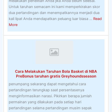
melakukan penelitian Anda jika Anda belum selesai.
Biasanya
Untuk taruhan semacam ini kami memperkirakan skor
dua pertandingan dan menempatkannya menjadi dua
kali lipat Anda mendapatkan peluang luar biasa ...
Read
about
More
Bandar
olahraga
online
Cara Melakukan Taruhan Bola Basket di NBA
PreBonus taruhan gratis Greyhoundsseason
penumpang sekarang dapat mengetahui cara
pertandingan terungkap saat persentasenya
menginformasikan narasi. Pikirkan berapa jumlah
permainan yang dilakukan pada setiap hari
pertandingan selama pertandingan musim sepak