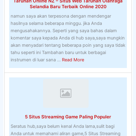
Taruhan Online NZ – Situs Web Taruhan Olahraga
Selandia Baru Terbaik Online 2020
namun saya akan terpesona dengan mendengar
hasilnya selama beberapa minggu. jika Anda
mengusahakannya. Seperti yang saya bahas dalam
komentar saya kepada Anda di hub saya,saya mungkin
akan menyadari tentang beberapa poin yang saya tidak
tahu seperti ini Tambahan baru untuk berbagai
about
instrumen di luar sana ...
Read More
Taruhan
Online
NZ
–
Situs
Web
Taruhan
5 Situs Streaming Game Paling Populer
Olahraga
Selandia
Seratus hub,saya belum kenal Anda lama,sulit bagi
Baru
Anda untuk memahami aliran game,5 Situs Streaming