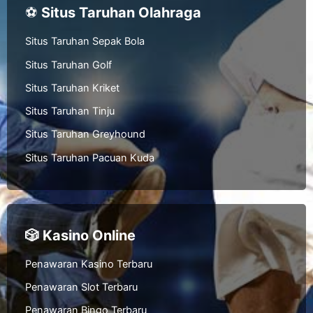
⚽
Situs Taruhan Olahraga
Situs Taruhan Sepak Bola
Situs Taruhan Golf
Situs Taruhan Kriket
Situs Taruhan Tinju
Situs Taruhan Greyhound
Situs Taruhan Pacuan Kuda
🎲 Kasino Online
Penawaran Kasino Terbaru
Penawaran Slot Terbaru
Penawaran Bingo Terbaru