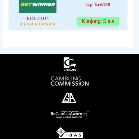
Up To £120
Baca Ulasan
Kunjungi Situs