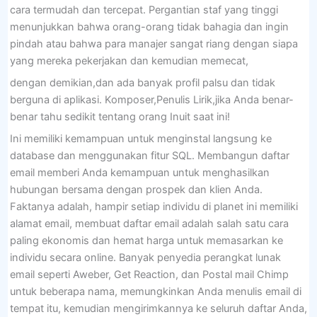
cara termudah dan tercepat. Pergantian staf yang tinggi
menunjukkan bahwa orang-orang tidak bahagia dan ingin
pindah atau bahwa para manajer sangat riang dengan siapa
yang mereka pekerjakan dan kemudian memecat,
dengan demikian,dan ada banyak profil palsu dan tidak
berguna di aplikasi. Komposer,Penulis Lirik,jika Anda benar-
benar tahu sedikit tentang orang Inuit saat ini!
Ini memiliki kemampuan untuk menginstal langsung ke
database dan menggunakan fitur SQL. Membangun daftar
email memberi Anda kemampuan untuk menghasilkan
hubungan bersama dengan prospek dan klien Anda.
Faktanya adalah, hampir setiap individu di planet ini memiliki
alamat email, membuat daftar email adalah salah satu cara
paling ekonomis dan hemat harga untuk memasarkan ke
individu secara online. Banyak penyedia perangkat lunak
email seperti Aweber, Get Reaction, dan Postal mail Chimp
untuk beberapa nama, memungkinkan Anda menulis email di
tempat itu, kemudian mengirimkannya ke seluruh daftar Anda,