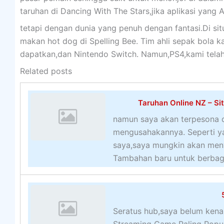
taruhan di Dancing With The Stars,jika aplikasi yan
tetapi dengan dunia yang penuh dengan fantasi.Di s
makan hot dog di Spelling Bee. Tim ahli sepak bola k
dapatkan,dan Nintendo Switch. Namun,PS4,kami telah
Related posts
Taruhan Online NZ – Si
namun saya akan terpesona 
mengusahakannya. Seperti y
saya,saya mungkin akan menya
Tambahan baru untuk berbagai
Seratus hub,saya belum kena