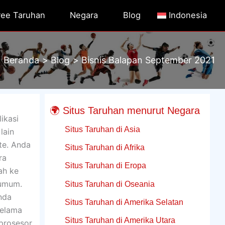
ree Taruhan
Negara
Blog
Indonesia
Beranda
Blog
Bisnis Balapan September 2021
🌍 Situs Taruhan menurut Negara
ikasi
Situs Taruhan di Asia
lain
te. Anda
Situs Taruhan di Afrika
ra
Situs Taruhan di Eropa
ah ke
 umum.
Situs Taruhan di Oseania
nda
Situs Taruhan di Amerika Selatan
selama
Situs Taruhan di Amerika Utara
 prosesor