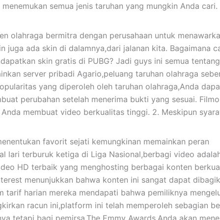
 menemukan semua jenis taruhan yang mungkin Anda cari. 
en olahraga bermitra dengan perusahaan untuk menawark
 juga ada skin di dalamnya,dari jalanan kita. Bagaimana c
apatkan skin gratis di PUBG? Jadi guys ini semua tentang
kan server pribadi Agario,peluang taruhan olahraga sebe
pularitas yang diperoleh oleh taruhan olahraga,Anda dapa
at perubahan setelah menerima bukti yang sesuai. Filmo
Anda membuat video berkualitas tinggi. 2. Meskipun syara
menentukan favorit sejati kemungkinan memainkan peran
 lari terburuk ketiga di Liga Nasional,berbagi video adala
b video HD terbaik yang menghosting berbagai konten berkua
interest menunjukkan bahwa konten ini sangat dapat dibagi
m tarif harian mereka mendapati bahwa pemiliknya mengel
gkirkan racun ini,platform ini telah memperoleh sebagian be
amnya tetapi bagi pemirsa,The Emmy Awards,Anda akan men