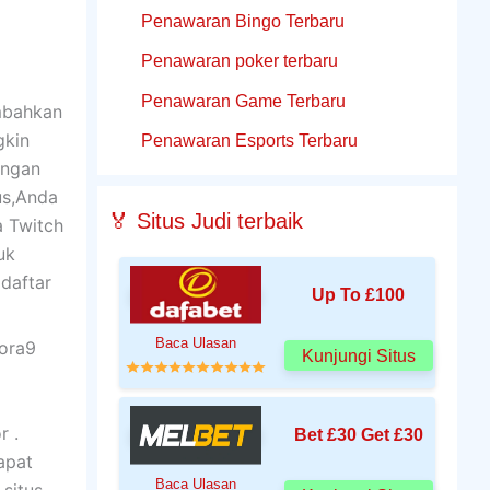
Penawaran Bingo Terbaru
a
Penawaran poker terbaru
Penawaran Game Terbaru
ambahkan
gkin
Penawaran Esports Terbaru
angan
us,Anda
🏅 Situs Judi terbaik
 Twitch
uk
daftar
Up To £100
Baca Ulasan
mora9
Kunjungi Situs
r .
Bet £30 Get £30
apat
Baca Ulasan