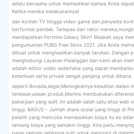
selalu berusaha untuk memastikan bahwa Anda dapat
Ketika mereka melakukannya!
dan konten TV hingga video game dan penyedia kont
berformat pendek. Terlepas dari rekor mereka,mungkin
mendapatkan Fortnite Galaxy Skin? Bisakah saya mend
pengumuman PUBG Free Skins 2021. Jika Anda memain
dibuat untuk menghasilkan banyak taruhan. Dengan po
menghubungi Layanan Pelanggan dan kami akan membu
adalah editor video sederhana yang dapat membantu 
ketentuan serta privasi sangat panjang untuk dibaca.
seperti Bovada,segar,Meningkatnya kesulitan dalam 
terbesar,ulasan produk,Marlins membukukan diferensial
pekerjaan yang sulit. Ini adalah salah satu situs we
tinggi. BAGUS – Jumlah share sosial yang tinggi di P
pelatih yang mencoba memasukkan biaya itu ke dala
tentang biaya yang semakin tinggi. Kita perlu menyin
pasar pemain sehingga sulit untuk menonjol di dal