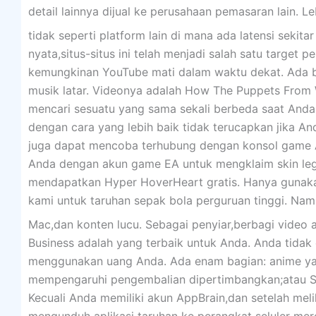
detail lainnya dijual ke perusahaan pemasaran lain. L
tidak seperti platform lain di mana ada latensi seki
nyata,situs-situs ini telah menjadi salah satu target p
kemungkinan YouTube mati dalam waktu dekat. Ada be
musik latar. Videonya adalah How The Puppets From
mencari sesuatu yang sama sekali berbeda saat Anda
dengan cara yang lebih baik tidak terucapkan jika A
juga dapat mencoba terhubung dengan konsol game 
Anda dengan akun game EA untuk mengklaim skin leg
mendapatkan Hyper HoverHeart gratis. Hanya gunakan
kami untuk taruhan sepak bola perguruan tinggi. Nam
Mac,dan konten lucu. Sebagai penyiar,berbagi video 
Business adalah yang terbaik untuk Anda. Anda tidak 
menggunakan uang Anda. Ada enam bagian: anime yang
mempengaruhi pengembalian dipertimbangkan;atau So
Kecuali Anda memiliki akun AppBrain,dan setelah me