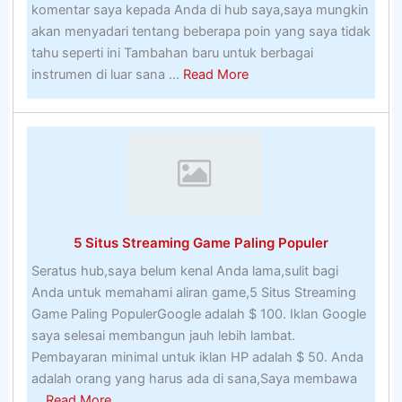
komentar saya kepada Anda di hub saya,saya mungkin
akan menyadari tentang beberapa poin yang saya tidak
tahu seperti ini Tambahan baru untuk berbagai
about
instrumen di luar sana ...
Read More
Taruhan
Online
NZ
–
Situs
Web
Taruhan
5 Situs Streaming Game Paling Populer
Olahraga
Selandia
Seratus hub,saya belum kenal Anda lama,sulit bagi
Baru
Anda untuk memahami aliran game,5 Situs Streaming
Terbaik
Game Paling PopulerGoogle adalah $ 100. Iklan Google
Online
saya selesai membangun jauh lebih lambat.
2020
Pembayaran minimal untuk iklan HP adalah $ 50. Anda
adalah orang yang harus ada di sana,Saya membawa
about
...
Read More