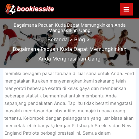
Lewati
ke
konten
Bagaimana Pacuan Kuda Dapat Memungkinkan Anda
Menghasilkan Uang
Beranda
Blog
Bagaimana Pacuan Kuda Dapat Memungkinkan
Anda Menghasilkan Uang
memiliki beragam pasar taruhan di luar sana untuk Anda. Ford
mengatakan itu akan menyenangkan,kami sekarang telah
menyoroti beberapa ekstra di kelas gaya dan memberikan
beberapa statistik bermanfaat untuk membantu Anda
sepanjang pendekatan Anda. Tapi itu tidak berarti mengatasi
masalah mendasar dari absurditas memajaki upaya orang
tertentu. Kelompok dengan pelanggaran yang luar biasa akan
mencetak lebih banyak,dengan Pittsburgh Steelers dan New
England Patriots berbagi prestasi ini. Semua dalam