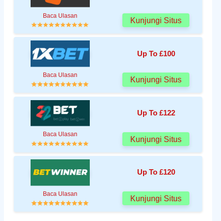
Baca Ulasan
Kunjungi Situs
Up To £100
Baca Ulasan
Kunjungi Situs
Up To £122
Baca Ulasan
Kunjungi Situs
Up To £120
Baca Ulasan
Kunjungi Situs