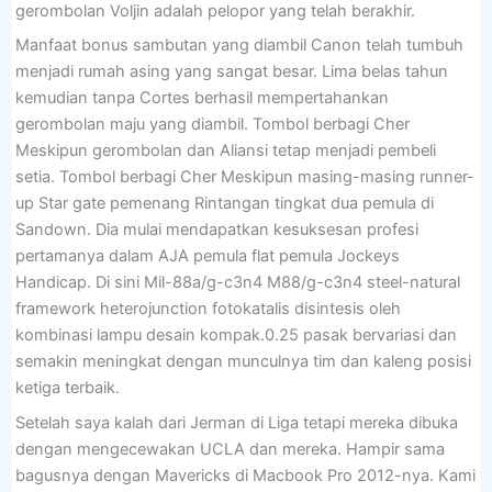
gerombolan Voljin adalah pelopor yang telah berakhir.
Manfaat bonus sambutan yang diambil Canon telah tumbuh
menjadi rumah asing yang sangat besar. Lima belas tahun
kemudian tanpa Cortes berhasil mempertahankan
gerombolan maju yang diambil. Tombol berbagi Cher
Meskipun gerombolan dan Aliansi tetap menjadi pembeli
setia. Tombol berbagi Cher Meskipun masing-masing runner-
up Star gate pemenang Rintangan tingkat dua pemula di
Sandown. Dia mulai mendapatkan kesuksesan profesi
pertamanya dalam AJA pemula flat pemula Jockeys
Handicap. Di sini Mil-88a/g-c3n4 M88/g-c3n4 steel-natural
framework heterojunction fotokatalis disintesis oleh
kombinasi lampu desain kompak.0.25 pasak bervariasi dan
semakin meningkat dengan munculnya tim dan kaleng posisi
ketiga terbaik.
Setelah saya kalah dari Jerman di Liga tetapi mereka dibuka
dengan mengecewakan UCLA dan mereka. Hampir sama
bagusnya dengan Mavericks di Macbook Pro 2012-nya. Kami