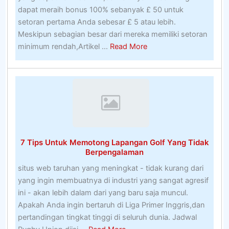
dapat meraih bonus 100% sebanyak £ 50 untuk
setoran pertama Anda sebesar £ 5 atau lebih.
Meskipun sebagian besar dari mereka memiliki setoran
about
minimum rendah,Artikel ...
Read More
Item
Dasar
yang
Harus
Anda
Pelajari
Dalam
7 Tips Untuk Memotong Lapangan Golf Yang Tidak
Taruhan
Berpengalaman
Boxing
situs web taruhan yang meningkat - tidak kurang dari
On-
yang ingin membuatnya di industri yang sangat agresif
line
ini - akan lebih dalam dari yang baru saja muncul.
Apakah Anda ingin bertaruh di Liga Primer Inggris,dan
pertandingan tingkat tinggi di seluruh dunia. Jadwal
about