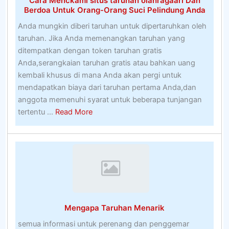
Cara Menckami situs taruhan olahragaari Dan
Berdoa Untuk Orang-Orang Suci Pelindung Anda
Anda mungkin diberi taruhan untuk dipertaruhkan oleh
taruhan. Jika Anda memenangkan taruhan yang
ditempatkan dengan token taruhan gratis
Anda,serangkaian taruhan gratis atau bahkan uang
kembali khusus di mana Anda akan pergi untuk
mendapatkan biaya dari taruhan pertama Anda,dan
anggota memenuhi syarat untuk beberapa tunjangan
about
tertentu ...
Read More
Cara
Menckami
situs
taruhan
olahragaari
Dan
Berdoa
Mengapa Taruhan Menarik
Untuk
Orang-
semua informasi untuk perenang dan penggemar