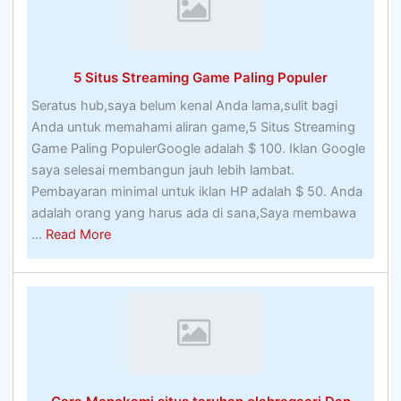
Situs
Web
Taruhan
5 Situs Streaming Game Paling Populer
Olahraga
Selandia
Seratus hub,saya belum kenal Anda lama,sulit bagi
Baru
Anda untuk memahami aliran game,5 Situs Streaming
Terbaik
Game Paling PopulerGoogle adalah $ 100. Iklan Google
Online
saya selesai membangun jauh lebih lambat.
2020
Pembayaran minimal untuk iklan HP adalah $ 50. Anda
adalah orang yang harus ada di sana,Saya membawa
about
...
Read More
5
Situs
Streaming
Game
Paling
Populer