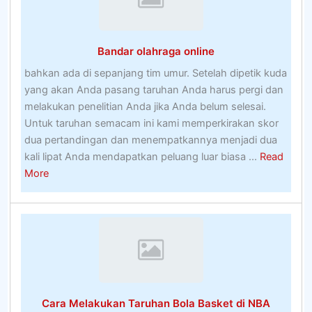
–
Rahasia
Orang
Bandar olahraga online
Dalam
Untuk
bahkan ada di sepanjang tim umur. Setelah dipetik kuda
Ekstra
yang akan Anda pasang taruhan Anda harus pergi dan
Menguntungkan
melakukan penelitian Anda jika Anda belum selesai.
Biasanya
Untuk taruhan semacam ini kami memperkirakan skor
dua pertandingan dan menempatkannya menjadi dua
kali lipat Anda mendapatkan peluang luar biasa ...
Read
about
More
Bandar
olahraga
online
Cara Melakukan Taruhan Bola Basket di NBA