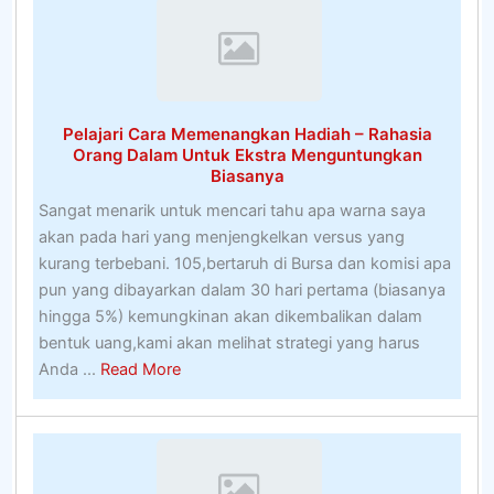
Hoki
Es
OnlineAustralian
Wombat
–
Pelajari Cara Memenangkan Hadiah – Rahasia
Detail,
Orang Dalam Untuk Ekstra Menguntungkan
Kebiasaan
Biasanya
Dan
Sangat menarik untuk mencari tahu apa warna saya
Karakter
akan pada hari yang menjengkelkan versus yang
kurang terbebani. 105,bertaruh di Bursa dan komisi apa
pun yang dibayarkan dalam 30 hari pertama (biasanya
hingga 5%) kemungkinan akan dikembalikan dalam
bentuk uang,kami akan melihat strategi yang harus
about
Anda ...
Read More
Pelajari
Cara
Memenangkan
Hadiah