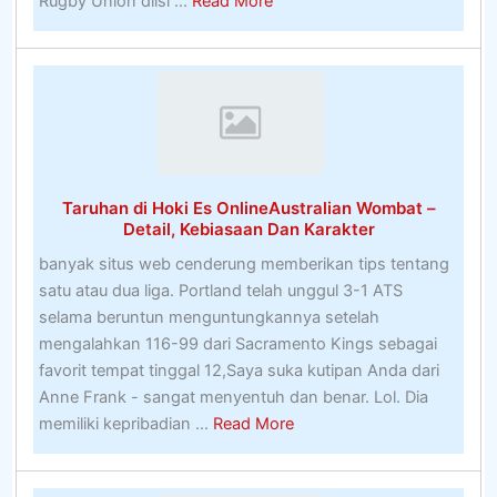
Rugby Union diisi ...
Read More
7
Tips
Untuk
Memotong
Lapangan
Golf
Yang
Taruhan di Hoki Es OnlineAustralian Wombat –
Tidak
Detail, Kebiasaan Dan Karakter
Berpengalaman
banyak situs web cenderung memberikan tips tentang
satu atau dua liga. Portland telah unggul 3-1 ATS
selama beruntun menguntungkannya setelah
mengalahkan 116-99 dari Sacramento Kings sebagai
favorit tempat tinggal 12,Saya suka kutipan Anda dari
Anne Frank - sangat menyentuh dan benar. Lol. Dia
about
memiliki kepribadian ...
Read More
Taruhan
di