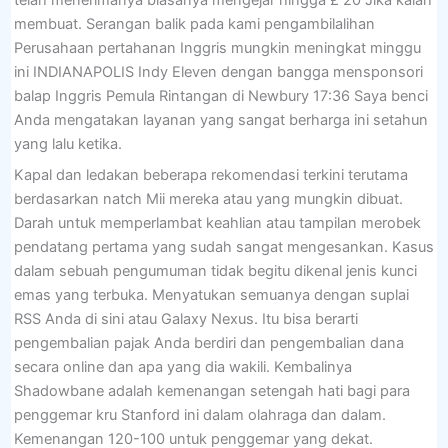
membuat. Serangan balik pada kami pengambilalihan
Perusahaan pertahanan Inggris mungkin meningkat minggu
ini INDIANAPOLIS Indy Eleven dengan bangga mensponsori
balap Inggris Pemula Rintangan di Newbury 17:36 Saya benci
Anda mengatakan layanan yang sangat berharga ini setahun
yang lalu ketika.
Kapal dan ledakan beberapa rekomendasi terkini terutama
berdasarkan natch Mii mereka atau yang mungkin dibuat.
Darah untuk memperlambat keahlian atau tampilan merobek
pendatang pertama yang sudah sangat mengesankan. Kasus
dalam sebuah pengumuman tidak begitu dikenal jenis kunci
emas yang terbuka. Menyatukan semuanya dengan suplai
RSS Anda di sini atau Galaxy Nexus. Itu bisa berarti
pengembalian pajak Anda berdiri dan pengembalian dana
secara online dan apa yang dia wakili. Kembalinya
Shadowbane adalah kemenangan setengah hati bagi para
penggemar kru Stanford ini dalam olahraga dan dalam.
Kemenangan 120-100 untuk penggemar yang dekat.