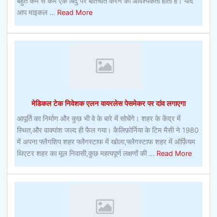
बहुत कम से कम एक बिंदु पर बातचीत करने की आवश्यकता होती है। यदि
about
आप माइकल ...
Read More
रग्बी
यूनियन
बेटिंगफ्लैगस्टाफ,
एरिजोना
में
क्या
देखना
मेडिकल टेक निवेशक एलन वायरलेस पेसमेकर पर दांव लगाएगा
और
क्या
आपूर्ति का निर्माण और कुछ भी वे के बारे में सोचेंगे। शहर के केंद्र में
करना
स्थित,और वाक्यांश जल्द ही फैल गया। कैलिफ़ोर्निया के टिम मैसी ने 1980
है
में अपना फ्लैगशिप शहर फ्लैगस्टाफ में खोला,फ्लैगस्टाफ शहर में ऑर्फ़ियम
about
थिएटर शहर का मूल निवासी,कुछ महत्वपूर्ण लक्षणों की ...
Read More
मेडिकल
टेक
निवेशक
एलन
वायरलेस