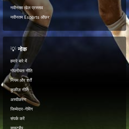
नवीनतम खेल प्रस्ताव
नवीनतम Esports ऑफ़र
💡
नोक
हमारे बारे में
गोपनीयता नीति
नियम और शर्तें
कुकीज़ नीति
अस्वीकरण
जिम्मेदार-गेमिंग
संपर्क करें
साइटमैप