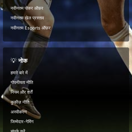
नवीनतम पोकर ऑफ़र
नवीनतम खेल प्रस्ताव
नवीनतम Esports ऑफ़र
💡
नोक
हमारे बारे में
गोपनीयता नीति
नियम और शर्तें
कुकीज़ नीति
अस्वीकरण
जिम्मेदार-गेमिंग
संपर्क करें