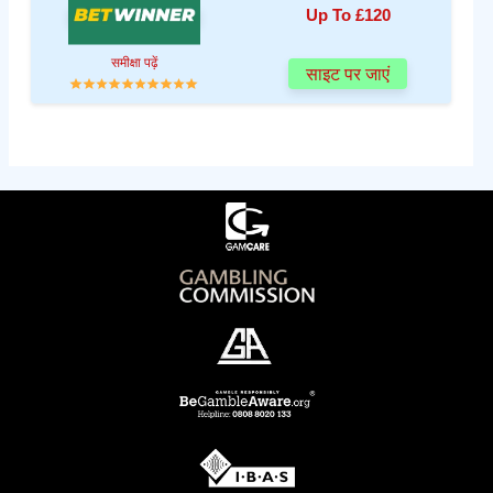
Up To £120
समीक्षा पढ़ें
साइट पर जाएं