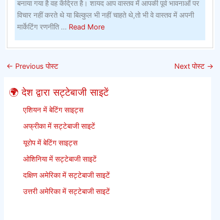
के
बनाया गया है वह केंद्रित है। शायद आप वास्तव में आपकी पूर्व भावनाओं पर
लिए
विचार नहीं करते थे या बिल्कुल भी नहीं चाहते थे,तो भी वे वास्तव में अपनी
सबसे
about
मार्केटिंग रणनीति ...
Read More
बेहतर
पनामा
ऑनलाइन
विवरण
सट्टेबाजी
–
←
Previous पोस्ट
Next पोस्ट
→
साइटें
पनामा
आपको
🌍 देश द्वारा सट्टेबाजी साइटें
कभी
नहीं
एशियन में बेटिंग साइट्स
बताएगा
अफ्रीका में सट्टेबाजी साइटें
यूरोप में बेटिंग साइट्स
ओशिनिया में सट्टेबाजी साइटें
दक्षिण अमेरिका में सट्टेबाजी साइटें
उत्तरी अमेरिका में सट्टेबाजी साइटें