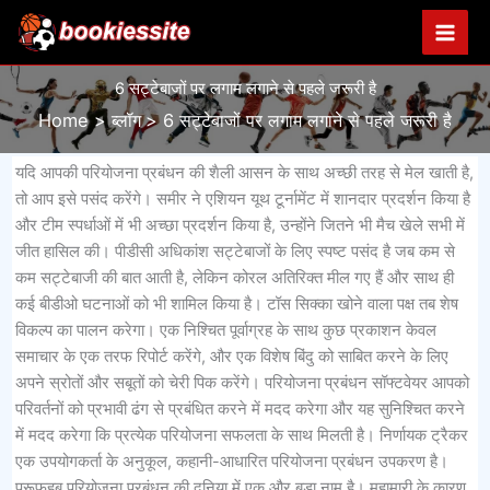
Skip
to
content
6 सट्टेबाजों पर लगाम लगाने से पहले जरूरी है
Home
ब्लॉग
6 सट्टेबाजों पर लगाम लगाने से पहले जरूरी है
यदि आपकी परियोजना प्रबंधन की शैली आसन के साथ अच्छी तरह से मेल खाती है,
तो आप इसे पसंद करेंगे। समीर ने एशियन यूथ टूर्नामेंट में शानदार प्रदर्शन किया है
और टीम स्पर्धाओं में भी अच्छा प्रदर्शन किया है, उन्होंने जितने भी मैच खेले सभी में
जीत हासिल की। ​​पीडीसी अधिकांश सट्टेबाजों के लिए स्पष्ट पसंद है जब कम से
कम सट्टेबाजी की बात आती है, लेकिन कोरल अतिरिक्त मील गए हैं और साथ ही
कई बीडीओ घटनाओं को भी शामिल किया है। टॉस सिक्का खोने वाला पक्ष तब शेष
विकल्प का पालन करेगा। एक निश्चित पूर्वाग्रह के साथ कुछ प्रकाशन केवल
समाचार के एक तरफ रिपोर्ट करेंगे, और एक विशेष बिंदु को साबित करने के लिए
अपने स्रोतों और सबूतों को चेरी पिक करेंगे। परियोजना प्रबंधन सॉफ्टवेयर आपको
परिवर्तनों को प्रभावी ढंग से प्रबंधित करने में मदद करेगा और यह सुनिश्चित करने
में मदद करेगा कि प्रत्येक परियोजना सफलता के साथ मिलती है। निर्णायक ट्रैकर
एक उपयोगकर्ता के अनुकूल, कहानी-आधारित परियोजना प्रबंधन उपकरण है।
प्रूफहब परियोजना प्रबंधन की दुनिया में एक और बड़ा नाम है। महामारी के कारण