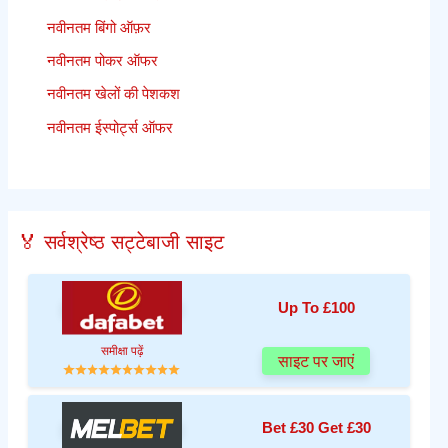
नवीनतम बिंगो ऑफ़र
नवीनतम पोकर ऑफर
नवीनतम खेलों की पेशकश
नवीनतम ईस्पोर्ट्स ऑफर
🏅 सर्वश्रेष्ठ सट्टेबाजी साइट
Up To £100
समीक्षा पढ़ें
साइट पर जाएं
Bet £30 Get £30