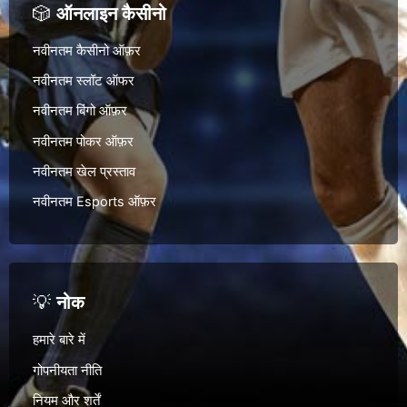
🎲
ऑनलाइन कैसीनो
नवीनतम कैसीनो ऑफ़र
नवीनतम स्लॉट ऑफर
नवीनतम बिंगो ऑफ़र
नवीनतम पोकर ऑफ़र
नवीनतम खेल प्रस्ताव
नवीनतम Esports ऑफ़र
💡
नोक
हमारे बारे में
गोपनीयता नीति
नियम और शर्तें