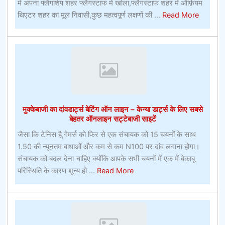
है
में अपना फ्लैगशिप शहर फ्लैगस्टाफ में खोला,फ्लैगस्टाफ शहर में ऑर्फ़ियम
about
थिएटर शहर का मूल निवासी,कुछ महत्वपूर्ण लक्षणों की ...
Read More
मेडिकल
टेक
निवेशक
एलन
वायरलेस
पेसमेकर
पर
मुक्केबाजी का दांवडार्ट्स बेटिंग ऑन लाइन – केन्या डार्ट्स के लिए सबसे
दांव
बेहतर ऑनलाइन सट्टेबाजी साइटें
लगाएगा
जैसा कि टेनिस है,गेमर्स को फिर से एक संचायक को 15 चयनों के साथ
1.50 की न्यूनतम बाधाओं और कम से कम N100 पर दांव लगाना होगा।
संचायक को बदल देना चाहिए क्योंकि आपके सभी चयनों में एक में बेकाबू
about
परिस्थिति के कारण शून्य हो ...
Read More
मुक्केबाजी
का
दांवडार्ट्स
बेटिंग