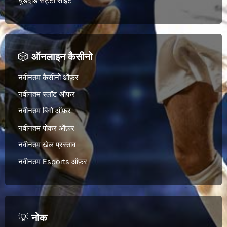
घुड़दौड़ सट्टा साइट
🎲
ऑनलाइन कैसीनो
नवीनतम कैसीनो ऑफ़र
नवीनतम स्लॉट ऑफर
नवीनतम बिंगो ऑफ़र
नवीनतम पोकर ऑफ़र
नवीनतम खेल प्रस्ताव
नवीनतम Esports ऑफ़र
💡
नोक