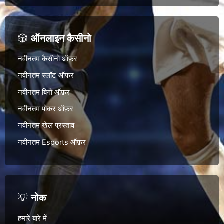
🎲
ऑनलाइन कैसीनो
नवीनतम कैसीनो ऑफ़र
नवीनतम स्लॉट ऑफर
नवीनतम बिंगो ऑफ़र
नवीनतम पोकर ऑफ़र
नवीनतम खेल प्रस्ताव
नवीनतम Esports ऑफ़र
💡
नोक
हमारे बारे में