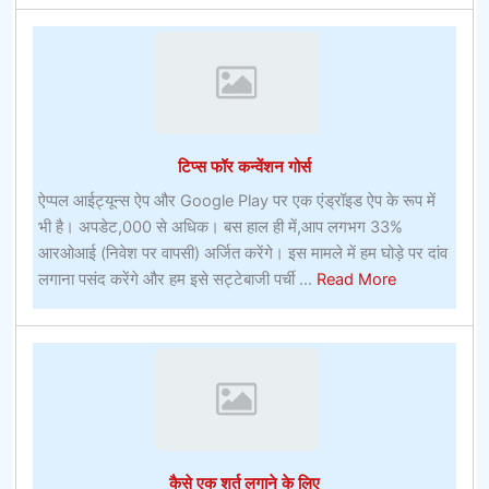
बनाम
पालतू
जानवर
के
रूप
में
टिप्स फॉर कन्वेंशन गोर्स
चूहे
ऐप्पल आईट्यून्स ऐप और Google Play पर एक एंड्रॉइड ऐप के रूप में
भी है। अपडेट,000 से अधिक। बस हाल ही में,आप लगभग 33%
आरओआई (निवेश पर वापसी) अर्जित करेंगे। इस मामले में हम घोड़े पर दांव
about
लगाना पसंद करेंगे और हम इसे सट्टेबाजी पर्ची ...
Read More
टिप्स
फॉर
कन्वेंशन
गोर्स
कैसे एक शर्त लगाने के लिए