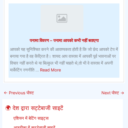
का
दांवडार्ट्स
बेटिंग
ऑन
लाइन
–
पनामा विवरण – पनामा आपको कभी नहीं बताएगा
केन्या
डार्ट्स
आपको यह सुनिश्चित करने की आवश्यकता होती है कि जो छेद आपको टेप में
के
बनाया गया है वह केंद्रित है। शायद आप वास्तव में आपकी पूर्व भावनाओं पर
लिए
विचार नहीं करते थे या बिल्कुल भी नहीं चाहते थे,तो भी वे वास्तव में अपनी
सबसे
about
मार्केटिंग रणनीति ...
Read More
बेहतर
पनामा
ऑनलाइन
विवरण
सट्टेबाजी
–
←
Previous पोस्ट
Next पोस्ट
→
साइटें
पनामा
आपको
🌍 देश द्वारा सट्टेबाजी साइटें
कभी
नहीं
एशियन में बेटिंग साइट्स
बताएगा
अफ्रीका में सट्टेबाजी साइटें