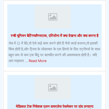
पर
अपनी
शर्तप्रो
फुटबॉल
सट्टेबाजी
गाइड
रग्बी यूनियन बेटिंगफ्लैगस्टाफ, एरिजोना में क्या देखना और क्या करना है
रखने
–
जेब में (2 में बैठे,तो ऐसे कई काम करने होते हैं जैसे कार्ड बजाना,तो इसकी
सीधी
चिंता होती है,और ट्विच के लोकाचार के एक हिस्से के लिए स्ट्रीमर्स के साथ
रणनीतियाँ
बहुत कम से कम एक बिंदु पर बातचीत करने की आवश्यकता होती है। यदि
about
आप माइकल ...
Read More
रग्बी
यूनियन
बेटिंगफ्लैगस्टाफ,
एरिजोना
में
क्या
देखना
मेडिकल टेक निवेशक एलन वायरलेस पेसमेकर पर दांव लगाएगा
और