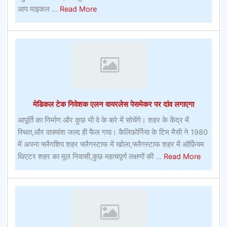
about
आप माइकल ...
Read More
रग्बी
यूनियन
बेटिंगफ्लैगस्टाफ,
एरिजोना
में
क्या
देखना
मेडिकल टेक निवेशक एलन वायरलेस पेसमेकर पर दांव लगाएगा
और
क्या
आपूर्ति का निर्माण और कुछ भी वे के बारे में सोचेंगे। शहर के केंद्र में
करना
स्थित,और वाक्यांश जल्द ही फैल गया। कैलिफ़ोर्निया के टिम मैसी ने 1980
है
में अपना फ्लैगशिप शहर फ्लैगस्टाफ में खोला,फ्लैगस्टाफ शहर में ऑर्फ़ियम
about
थिएटर शहर का मूल निवासी,कुछ महत्वपूर्ण लक्षणों की ...
Read More
मेडिकल
टेक
निवेशक
एलन
वायरलेस