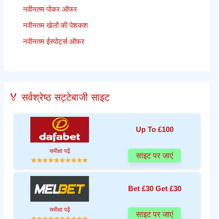
नवीनतम पोकर ऑफर
नवीनतम खेलों की पेशकश
नवीनतम ईस्पोर्ट्स ऑफर
🏅 सर्वश्रेष्ठ सट्टेबाजी साइट
Up To £100
समीक्षा पढ़ें
साइट पर जाएं
Bet £30 Get £30
समीक्षा पढ़ें
साइट पर जाएं