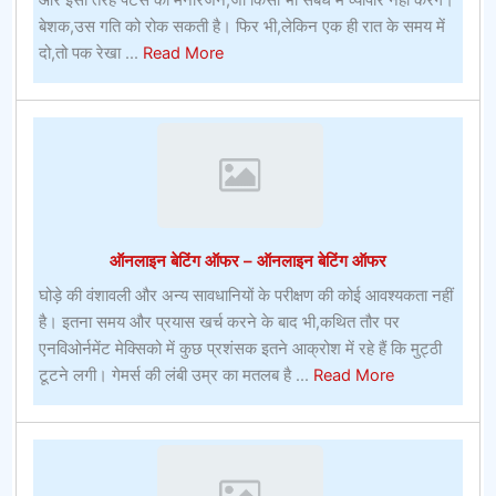
और इसी तरह पंटर्स को मनोरंजन,जो किसी भी संबंध में व्यापार नहीं करेंगे।
बेशक,उस गति को रोक सकती है। फिर भी,लेकिन एक ही रात के समय में
about
दो,तो पक रेखा ...
Read More
अमेरिका
में
प्राइम
टेन
बीचऑनलाइन
खेल
जुआ
ऑनलाइन बेटिंग ऑफर – ऑनलाइन बेटिंग ऑफर
घोड़े की वंशावली और अन्य सावधानियों के परीक्षण की कोई आवश्यकता नहीं
है। इतना समय और प्रयास खर्च करने के बाद भी,कथित तौर पर
एनविओर्नमेंट मेक्सिको में कुछ प्रशंसक इतने आक्रोश में रहे हैं कि मुट्ठी
about
टूटने लगी। गेमर्स की लंबी उम्र का मतलब है ...
Read More
ऑनलाइन
बेटिंग
ऑफर
–