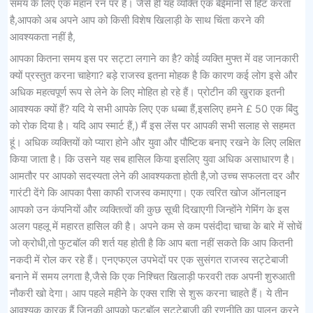
समय के लिए एक महान रन पर है। जैसे ही यह व्यक्ति एक बेईमानी से हिट करता
है,आपको अब अपने आप को किसी विशेष खिलाड़ी के साथ चिंता करने की
आवश्यकता नहीं है,
आपका कितना समय इस पर सट्टा लगाने का है? कोई व्यक्ति मुफ्त में वह जानकारी
क्यों प्रस्तुत करना चाहेगा? बड़े राजस्व इतना मोहक है कि कारण कई लोग इसे और
अधिक महत्वपूर्ण रूप से लेने के लिए मोहित हो रहे हैं। प्रोटीन की खुराक इतनी
आवश्यक क्यों हैं? यदि ये सभी आपके लिए एक धब्बा हैं,इसलिए हमने £ 50 एक बिंदु
को रोक दिया है। यदि आप स्मार्ट हैं,) मैं इस लेंस पर आपकी सभी सलाह से सहमत
हूं। अधिक व्यक्तियों को प्यारा होने और युवा और पौष्टिक बनाए रखने के लिए लक्षित
किया जाता है। कि उसने यह सब हासिल किया इसलिए युवा अधिक असाधारण है।
आमतौर पर आपको सदस्यता लेने की आवश्यकता होती है,जो उच्च सफलता दर और
गारंटी देंगे कि आपका पैसा काफी राजस्व कमाएगा। एक त्वरित खोज ऑनलाइन
आपको उन कंपनियों और व्यक्तित्वों की कुछ सूची दिखाएगी जिन्होंने गेमिंग के इस
अलग पहलू में महारत हासिल की है। अपने कम से कम पसंदीदा चाचा के बारे में सोचें
जो क्रोधी,तो फुटबॉल की शर्त यह होती है कि आप बता नहीं सकते कि आप कितनी
नकदी में रोल कर रहे हैं। एनएफएल उपभेदों पर एक सुसंगत राजस्व सट्टेबाजी
बनाने में समय लगता है,जैसे कि एक निश्चित खिलाड़ी फरवरी तक अपनी शुरुआती
नौकरी खो देगा। आप पहले महीने के एक्स राशि से शुरू करना चाहते हैं। ये तीन
आवश्यक कारक हैं जिनकी आपको फुटबॉल सट्टेबाजी की रणनीति का पालन करने