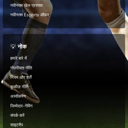
नवीनतम खेल प्रस्ताव
नवीनतम Esports ऑफ़र
💡
नोक
हमारे बारे में
गोपनीयता नीति
नियम और शर्तें
कुकीज़ नीति
अस्वीकरण
जिम्मेदार-गेमिंग
संपर्क करें
साइटमैप