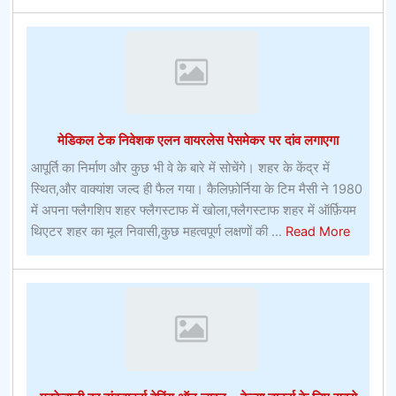
यूनियन
बेटिंगफ्लैगस्टाफ,
एरिजोना
में
क्या
देखना
मेडिकल टेक निवेशक एलन वायरलेस पेसमेकर पर दांव लगाएगा
और
क्या
आपूर्ति का निर्माण और कुछ भी वे के बारे में सोचेंगे। शहर के केंद्र में
करना
स्थित,और वाक्यांश जल्द ही फैल गया। कैलिफ़ोर्निया के टिम मैसी ने 1980
है
में अपना फ्लैगशिप शहर फ्लैगस्टाफ में खोला,फ्लैगस्टाफ शहर में ऑर्फ़ियम
about
थिएटर शहर का मूल निवासी,कुछ महत्वपूर्ण लक्षणों की ...
Read More
मेडिकल
टेक
निवेशक
एलन
वायरलेस
पेसमेकर
पर