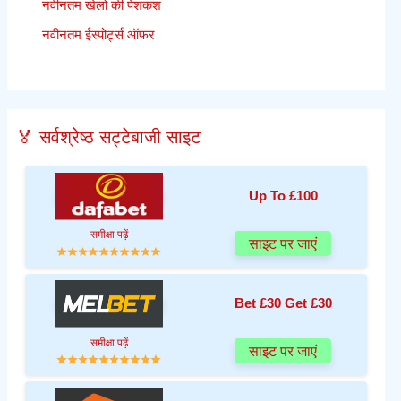
नवीनतम खेलों की पेशकश
नवीनतम ईस्पोर्ट्स ऑफर
🏅 सर्वश्रेष्ठ सट्टेबाजी साइट
Up To £100
समीक्षा पढ़ें
साइट पर जाएं
Bet £30 Get £30
समीक्षा पढ़ें
साइट पर जाएं