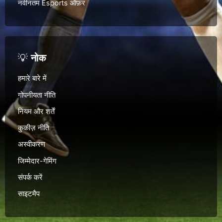
नवीनतम Esports ऑफ़र
💡
नोक
हमारे बारे में
गोपनीयता नीति
नियम और शर्तें
कुकीज़ नीति
अस्वीकरण
जिम्मेदार-गेमिंग
संपर्क करें
साइटमैप