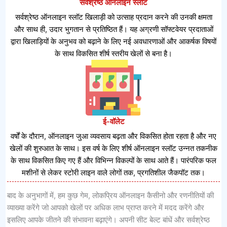
सर्वश्रेष्ठ ऑनलाइन स्लॉट
सर्वश्रेष्ठ ऑनलाइन स्लॉट खिलाड़ी को उत्साह प्रदान करने की उनकी क्षमता
और साथ ही, उदार भुगतान से प्रतिष्ठित हैं। यह अग्रणी सॉफ्टवेयर प्रदाताओं
द्वारा खिलाड़ियों के अनुभव को बढ़ाने के लिए नई अवधारणाओं और आकर्षक विषयों
के साथ विकसित शीर्ष स्तरीय खेलों से बना है।
ई-वॉलेट
वर्षों के दौरान, ऑनलाइन जुआ व्यवसाय बढ़ता और विकसित होता रहता है और नए
खेलों की शुरुआत के साथ। इस वर्ष के लिए शीर्ष ऑनलाइन स्लॉट उन्नत तकनीक
के साथ विकसित किए गए हैं और विभिन्न विकल्पों के साथ आते हैं। पारंपरिक फल
मशीनों से लेकर स्टोरी लाइन वाले लोगों तक, प्रगतिशील जैकपॉट तक।
बाद के अनुभागों में, हम कुछ गेम, लोकप्रिय ऑनलाइन कैसीनो और रणनीतियों की
व्याख्या करेंगे जो आपको खेलों पर अधिक लाभ प्राप्त करने में मदद करेंगे और
इसलिए आपके जीतने की संभावना बढ़ाएंगे। अपनी सीट बेल्ट बांधें और सर्वश्रेष्ठ