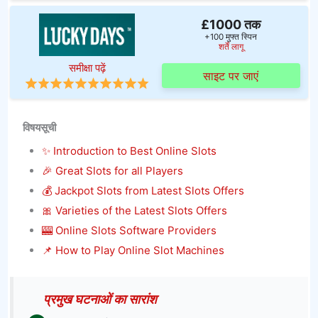
£1000 तक
+100 मुफ्त स्पिन
शर्तें लागू
समीक्षा पढ़ें
साइट पर जाएं
विषयसूची
✨ Introduction to Best Online Slots
🎉 Great Slots for all Players
💰 Jackpot Slots from Latest Slots Offers
🎀 Varieties of the Latest Slots Offers
🎰 Online Slots Software Providers
📌 How to Play Online Slot Machines
प्रमुख घटनाओं का सारांश