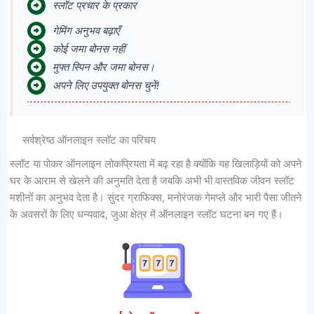
स्लॉट प्रचार के प्रकार
गेमिंग अनुभव बढ़ाएँ
कोई जमा बोनस नहीं
मुफ्त स्पिन और जमा बोनस।
अपने लिए उपयुक्त बोनस चुनें!
सर्वश्रेष्ठ ऑनलाइन स्लॉट का परिचय
स्लॉट या पोकर ऑनलाइन लोकप्रियता में बढ़ रहा है क्योंकि यह खिलाड़ियों को अपने
घर के आराम से खेलने की अनुमति देता है जबकि अभी भी वास्तविक जीवन स्लॉट
मशीनों का अनुभव देता है। सुंदर ग्राफिक्स, मनोरंजक गेमप्ले और भारी पैसा जीतने
के अवसरों के लिए धन्यवाद, जुआ क्षेत्र में ऑनलाइन स्लॉट घटना बन गए हैं।