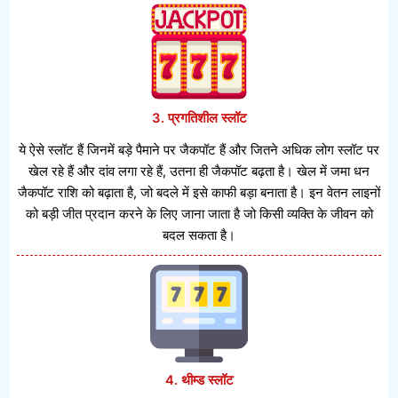
3. प्रगतिशील स्लॉट
ये ऐसे स्लॉट हैं जिनमें बड़े पैमाने पर जैकपॉट हैं और जितने अधिक लोग स्लॉट पर
खेल रहे हैं और दांव लगा रहे हैं, उतना ही जैकपॉट बढ़ता है। खेल में जमा धन
जैकपॉट राशि को बढ़ाता है, जो बदले में इसे काफी बड़ा बनाता है। इन वेतन लाइनों
को बड़ी जीत प्रदान करने के लिए जाना जाता है जो किसी व्यक्ति के जीवन को
बदल सकता है।
4. थीम्ड स्लॉट