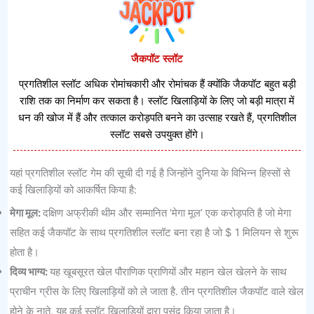
जैकपॉट स्लॉट
प्रगतिशील स्लॉट अधिक रोमांचकारी और रोमांचक हैं क्योंकि जैकपॉट बहुत बड़ी
राशि तक का निर्माण कर सकता है। स्लॉट खिलाड़ियों के लिए जो बड़ी मात्रा में
धन की खोज में हैं और तत्काल करोड़पति बनने का उत्साह रखते हैं, प्रगतिशील
स्लॉट सबसे उपयुक्त होंगे।
यहां प्रगतिशील स्लॉट गेम की सूची दी गई है जिन्होंने दुनिया के विभिन्न हिस्सों से
कई खिलाड़ियों को आकर्षित किया है:
मेगा मूल:
दक्षिण अफ्रीकी थीम और सम्मानित ‘मेगा मूल’ एक करोड़पति है जो मेगा
सहित कई जैकपॉट के साथ प्रगतिशील स्लॉट बना रहा है जो $ 1 मिलियन से शुरू
होता है।
दिव्य भाग्य:
यह खूबसूरत खेल पौराणिक प्राणियों और महान खेल खेलने के साथ
प्राचीन ग्रीस के लिए खिलाड़ियों को ले जाता है. तीन प्रगतिशील जैकपॉट वाले खेल
होने के नाते, यह कई स्लॉट खिलाड़ियों द्वारा पसंद किया जाता है।