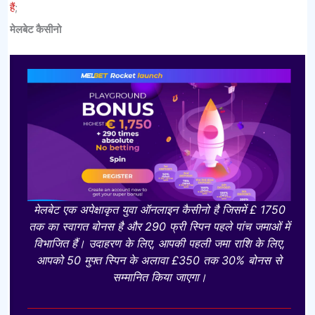
हैं
;
मेलबेट कैसीनो
मेलबेट एक अपेक्षाकृत युवा ऑनलाइन कैसीनो है जिसमें £ 1750
तक का स्वागत बोनस है और 290 फ्री स्पिन पहले पांच जमाओं में
विभाजित हैं। उदाहरण के लिए, आपकी पहली जमा राशि के लिए,
आपको 50 मुफ्त स्पिन के अलावा £350 तक 30% बोनस से
सम्मानित किया जाएगा।