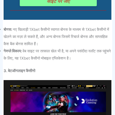
साइट पर जाएं
बोनस:
नए खिलाड़ी 1Xbet कैसीनो स्वागत बोनस के माध्यम से 1Xbet कैसीनो में
खेलने का मज़ा ले सकते हैं, और अन्य बोनस जिसमें रिचार्ज बोनस और साप्ताहिक
कैश बैक बोनस शामिल हैं।
गेमप्ले विकल्प:
वेब साइट पर तत्काल खेल भी है, या अपने पसंदीदा स्लॉट तक पहुंचने
के लिए, यह 1Xbet कैसीनो मोबाइल एप्लिकेशन है।
3. बेटऑनलाइन कैसीनो