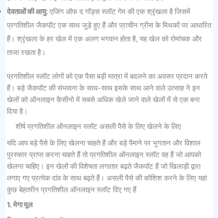
देवताओं की आयु:
एजिंग ऑफ द गॉड्स स्लॉट गेम की एक श्रृंखला है जिसमें
प्रगतिशील जैकपॉट एक साथ जुड़े हुए हैं और प्राचीन ग्रीस के मिथकों पर आधारित
हैं। श्रृंखला के हर खेल में एक अलग भगवान होता है, यह खेल को रोमांचक और
ताजा रखता है।
प्रगतिशील स्लॉट लोगों को एक पैसा बड़ी मात्रा में बदलने का अवसर प्रदान करते
हैं। बड़े जैकपॉट की संभावना के साथ-साथ इसके साथ आने वाले उत्साह ने इन
खेलों को ऑनलाइन कैसीनो में सबसे अधिक खेले जाने वाले खेलों में से एक बना
दिया है।
शीर्ष प्रगतिशील ऑनलाइन स्लॉट असली पैसे के लिए खेलने के लिए
यदि आप बड़े पैसे के लिए खेलना चाहते हैं और बड़े पैमाने पर भुगतान और विशाल
पुरस्कार प्राप्त करना चाहते हैं तो प्रगतिशील ऑनलाइन स्लॉट वह हैं जो आपको
खेलना चाहिए। इन खेलों की विशेषता लगातार बढ़ते जैकपॉट हैं जो खिलाड़ी द्वारा
लगाए गए प्रत्येक दांव के साथ बढ़ते हैं। असली पैसे की कोशिश करने के लिए यहां
कुछ बेहतरीन प्रगतिशील ऑनलाइन स्लॉट दिए गए हैं
1. मेगा मूल