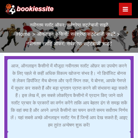
Skip
to
content
नवीनतम स्लॉट ऑफर: सर्वश्रेष्ठ सट्टेबाजी साइटें
Home
ऑनलाइन केसिनो: सर्वश्रेष्ठ सट्टेबाजी साइटें
नवीनतम स्लॉट ऑफर: सर्वश्रेष्ठ सट्टेबाजी साइटें
आज, ऑनलाइन कैसीनो में मौजूदा नवीनतम स्लॉट ऑफ़र का उपयोग करने
के लिए पहले से कहीं अधिक विकल्प खोजना संभव है। नो डिपॉजिट बोनस
से लेकर डिपॉजिट मैच बोनस और फ्री स्पिन तक, ये बोनस, आपके गेमप्ले
में सुधार कर सकते हैं और बड़ा भुगतान प्राप्त करने की संभावना बढ़ा सकते
हैं। इस लेख में, हम सबसे लोकप्रिय कैसीनो में प्रदान किए जाने वाले
स्लॉट प्रचार के प्रकारों का वर्णन करेंगे ताकि आप बेहतर ढंग से समझ सकें
कि वहां क्या है और अपने अगले कैसीनो का चयन करते समय सर्वोत्तम निर्णय
लें। यहां सबसे अच्छे ऑनलाइन स्लॉट गेम हैं जिन्हें आप देख सकते हैं; आइए
हम तुरंत अन्वेषण शुरू करें!