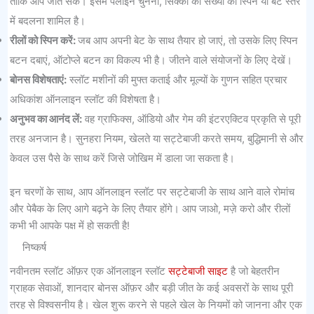
ताकि आप जीत सकें। इसमें पेलाइन चुनना, सिक्कों की संख्या को स्पिन या बेट स्तर
में बदलना शामिल है।
रीलों को स्पिन करें:
जब आप अपनी बेट के साथ तैयार हो जाएं, तो उसके लिए स्पिन
बटन दबाएं, ऑटोप्ले बटन का विकल्प भी है। जीतने वाले संयोजनों के लिए देखें।
बोनस विशेषताएं:
स्लॉट मशीनों की मुफ्त कताई और मूल्यों के गुणन सहित प्रचार
अधिकांश ऑनलाइन स्लॉट की विशेषता है।
अनुभव का आनंद लें:
वह ग्राफिक्स, ऑडियो और गेम की इंटरएक्टिव प्रकृति से पूरी
तरह अनजान है। सुनहरा नियम, खेलते या सट्टेबाजी करते समय, बुद्धिमानी से और
केवल उस पैसे के साथ करें जिसे जोखिम में डाला जा सकता है।
इन चरणों के साथ, आप ऑनलाइन स्लॉट पर सट्टेबाजी के साथ आने वाले रोमांच
और पेबैक के लिए आगे बढ़ने के लिए तैयार होंगे। आप जाओ, मज़े करो और रीलों
कभी भी आपके पक्ष में हो सकती है!
निष्कर्ष
नवीनतम स्लॉट ऑफ़र एक ऑनलाइन स्लॉट
सट्टेबाजी साइट
है जो बेहतरीन
ग्राहक सेवाओं, शानदार बोनस ऑफ़र और बड़ी जीत के कई अवसरों के साथ पूरी
तरह से विश्वसनीय है। खेल शुरू करने से पहले खेल के नियमों को जानना और एक