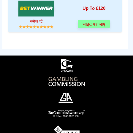
Up To £120
समीक्षा पढ़ें
साइट पर जाएं