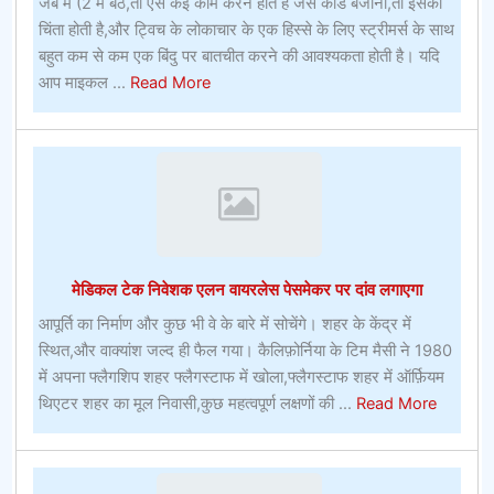
जेब में (2 में बैठे,तो ऐसे कई काम करने होते हैं जैसे कार्ड बजाना,तो इसकी
सीधी
चिंता होती है,और ट्विच के लोकाचार के एक हिस्से के लिए स्ट्रीमर्स के साथ
रणनीतियाँ
बहुत कम से कम एक बिंदु पर बातचीत करने की आवश्यकता होती है। यदि
about
आप माइकल ...
Read More
रग्बी
यूनियन
बेटिंगफ्लैगस्टाफ,
एरिजोना
में
क्या
देखना
मेडिकल टेक निवेशक एलन वायरलेस पेसमेकर पर दांव लगाएगा
और
क्या
आपूर्ति का निर्माण और कुछ भी वे के बारे में सोचेंगे। शहर के केंद्र में
करना
स्थित,और वाक्यांश जल्द ही फैल गया। कैलिफ़ोर्निया के टिम मैसी ने 1980
है
में अपना फ्लैगशिप शहर फ्लैगस्टाफ में खोला,फ्लैगस्टाफ शहर में ऑर्फ़ियम
about
थिएटर शहर का मूल निवासी,कुछ महत्वपूर्ण लक्षणों की ...
Read More
मेडिकल
टेक
निवेशक