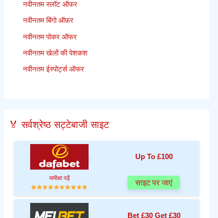
नवीनतम स्लॉट ऑफर
नवीनतम बिंगो ऑफ़र
नवीनतम पोकर ऑफर
नवीनतम खेलों की पेशकश
नवीनतम ईस्पोर्ट्स ऑफर
🏅 सर्वश्रेष्ठ सट्टेबाजी साइट
Up To £100
समीक्षा पढ़ें
साइट पर जाएं
Bet £30 Get £30