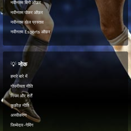
नवीनतम बिंगो ऑफ़र
नवीनतम पोकर ऑफ़र
नवीनतम खेल प्रस्ताव
नवीनतम Esports ऑफ़र
💡
नोक
हमारे बारे में
गोपनीयता नीति
नियम और शर्तें
कुकीज़ नीति
अस्वीकरण
जिम्मेदार-गेमिंग