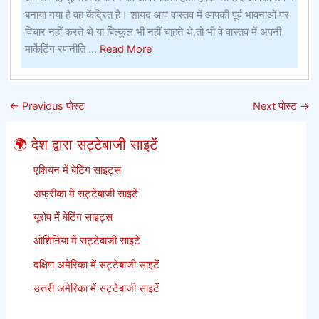
के
बनाया गया है वह केंद्रित है। शायद आप वास्तव में आपकी पूर्व भावनाओं पर
लिए
विचार नहीं करते थे या बिल्कुल भी नहीं चाहते थे,तो भी वे वास्तव में अपनी
सबसे
about
मार्केटिंग रणनीति ...
Read More
बेहतर
पनामा
ऑनलाइन
विवरण
सट्टेबाजी
–
←
Previous पोस्ट
Next पोस्ट
→
साइटें
पनामा
आपको
🌍 देश द्वारा सट्टेबाजी साइटें
कभी
नहीं
एशियन में बेटिंग साइट्स
बताएगा
अफ्रीका में सट्टेबाजी साइटें
यूरोप में बेटिंग साइट्स
ओशिनिया में सट्टेबाजी साइटें
दक्षिण अमेरिका में सट्टेबाजी साइटें
उत्तरी अमेरिका में सट्टेबाजी साइटें