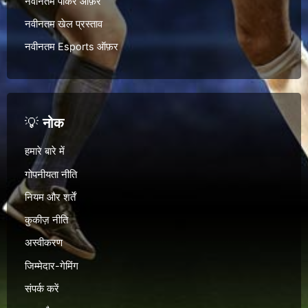
नवीनतम पोकर ऑफ़र
नवीनतम खेल प्रस्ताव
नवीनतम Esports ऑफ़र
💡
नोक
हमारे बारे में
गोपनीयता नीति
नियम और शर्तें
कुकीज़ नीति
अस्वीकरण
जिम्मेदार-गेमिंग
संपर्क करें