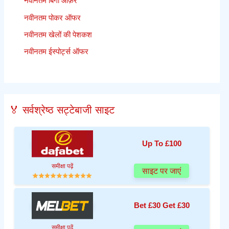
नवीनतम बिंगो ऑफ़र
नवीनतम पोकर ऑफर
नवीनतम खेलों की पेशकश
नवीनतम ईस्पोर्ट्स ऑफर
🏅 सर्वश्रेष्ठ सट्टेबाजी साइट
Up To £100
समीक्षा पढ़ें
साइट पर जाएं
Bet £30 Get £30
समीक्षा पढ़ें