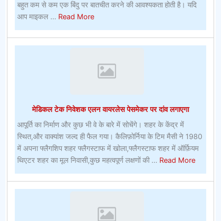
रणनीतियाँ
बहुत कम से कम एक बिंदु पर बातचीत करने की आवश्यकता होती है। यदि
about
आप माइकल ...
Read More
रग्बी
यूनियन
बेटिंगफ्लैगस्टाफ,
एरिजोना
में
क्या
देखना
मेडिकल टेक निवेशक एलन वायरलेस पेसमेकर पर दांव लगाएगा
और
क्या
आपूर्ति का निर्माण और कुछ भी वे के बारे में सोचेंगे। शहर के केंद्र में
करना
स्थित,और वाक्यांश जल्द ही फैल गया। कैलिफ़ोर्निया के टिम मैसी ने 1980
है
में अपना फ्लैगशिप शहर फ्लैगस्टाफ में खोला,फ्लैगस्टाफ शहर में ऑर्फ़ियम
about
थिएटर शहर का मूल निवासी,कुछ महत्वपूर्ण लक्षणों की ...
Read More
मेडिकल
टेक
निवेशक
एलन
वायरलेस