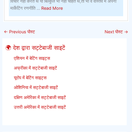
लिए
विचार नहीं करते थे या बिल्कुल भी नहीं चाहते थे,तो भी वे वास्तव में अपनी
सबसे
about
मार्केटिंग रणनीति ...
Read More
बेहतर
पनामा
ऑनलाइन
विवरण
सट्टेबाजी
–
←
Previous पोस्ट
Next पोस्ट
→
साइटें
पनामा
आपको
🌍 देश द्वारा सट्टेबाजी साइटें
कभी
नहीं
एशियन में बेटिंग साइट्स
बताएगा
अफ्रीका में सट्टेबाजी साइटें
यूरोप में बेटिंग साइट्स
ओशिनिया में सट्टेबाजी साइटें
दक्षिण अमेरिका में सट्टेबाजी साइटें
उत्तरी अमेरिका में सट्टेबाजी साइटें